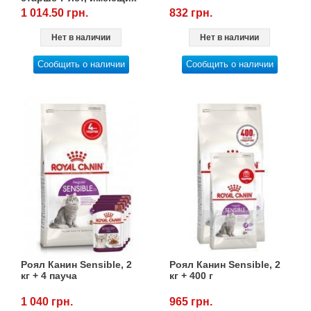
видимые признаки
1 014.50 грн.
832 грн.
старения, 3,5 кг
Нет в наличии
Нет в наличии
Сообщить о наличии
Сообщить о наличии
Роял Канин Sensible, 2
Роял Канин Sensible, 2
кг + 4 пауча
кг + 400 г
1 040 грн.
965 грн.