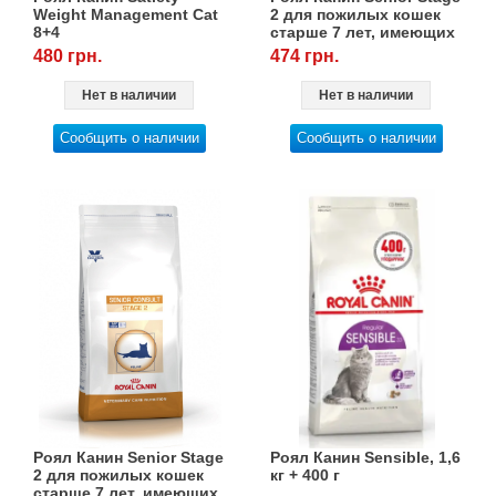
Weight Management Cat
2 для пожилых кошек
8+4
старше 7 лет, имеющих
Товары для грызунов
видимые признаки
480 грн.
474 грн.
старения, 1,5 кг
Товары для лошадей
Нет в наличии
Нет в наличии
Сообщить о наличии
Сообщить о наличии
Товары для людей
Хозряд - хозтовары оптом
Популярные зоотовары
Архив / Снято с производства
Роял Канин Senior Stage
Роял Канин Sensible, 1,6
2 для пожилых кошек
кг + 400 г
старше 7 лет, имеющих