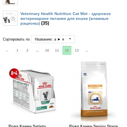
Кігтіточки
Vet Diet Canine Wet – ветеринарные диеты
для собак
Veterinary Health Nutrition Cat Wet - здоровое
Ласощі та корма
ветеринарное питание для кошек (влажные
(35)
рационы)
Лежаки, домики, охлаждая коврики
Сортировать по
Названию: а ► я
Миски, автокормушки, поилки
←
1
2
...
10
11
12
13
→
Одежда и обувь
Переноски, сумки, клетки
Послеоперационные средства и
расходные материалы
Подарочные сертификаты
Товары для голубей
Роял Канин Satiety
Роял Канин Senior Stage