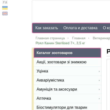
Как заказать
Оплата и доставка
О к
Главная страница
Главная
Ветеринар
Роял Канин Sterilised 7+, 3,5 кг
Р
Каталог зоотоваров
Акції, зоотовари зі знижкою
Уцінка
Акваріумістика
Амуніція та аксесуари
Аптечка
Біостимулятори для тварин