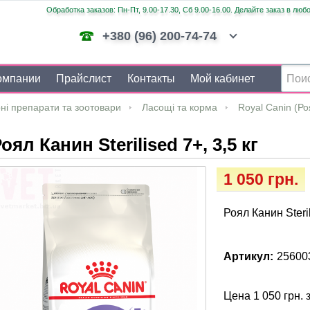
Обработка заказов: Пн-Пт, 9.00-17.30, Сб 9.00-16.00. Делайте заказ в люб
+380 (96) 200-74-74
омпании
Прайслист
Контакты
Мой кабинет
ні препарати та зоотовари
Ласощі та корма
Royal Canin (Р
оял Канин Sterilised 7+, 3,5 кг
1 050 грн.
Роял Канин Steril
Артикул:
25600
Цена 1 050 грн. 