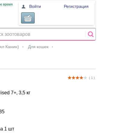
ое время
Войти
Регистрация
оял Канин)
Для кошек
( 1 )
ised 7+, 3,5 кг
35
за 1 шт