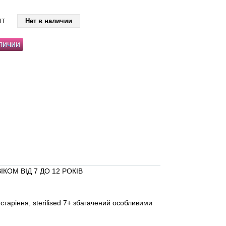
шт
Нет в наличии
личии
ОМ ВІД 7 ДО 12 РОКІВ
таріння, sterilised 7+ збагачений особливими