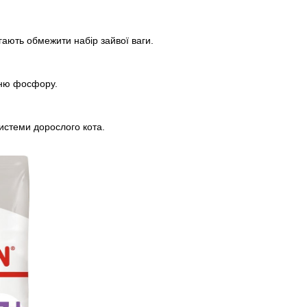
ають обмежити набір зайвої ваги.
вню фосфору.
истеми дорослого кота.