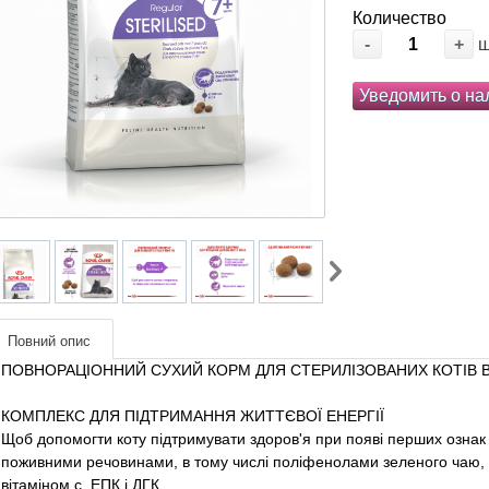
Количество
-
+
Уведомить о на
Повний опис
ПОВНОРАЦIОННИЙ СУХИЙ КОРМ ДЛЯ СТЕРИЛІЗОВАНИХ КОТІВ ВІК
КОМПЛЕКС ДЛЯ ПІДТРИМАННЯ ЖИТТЄВОЇ ЕНЕРГІЇ
Щоб допомогти коту підтримувати здоров'я при появі перших ознак с
поживними речовинами, в тому числі поліфенолами зеленого чаю,
вітаміном с, ЕПК і ДГК.