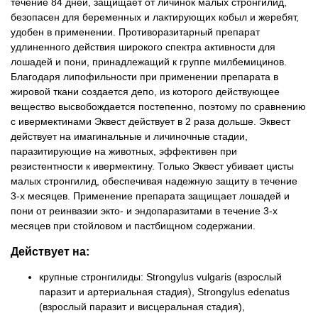
течение 84 дней, защищает от личинок малых стронгилид,
безопасен для беременных и лактирующих кобыл и жеребят,
удобен в применении. Противоразитарный препарат
удлиненного действия широкого спектра активности для
лошадей и пони, принадлежащий к группе милбемицинов.
Благодаря липофильности при применении препарата в
жировой ткани создается депо, из которого действующее
вещество высвобождается постепенно, поэтому по сравнению
с ивермектинами Эквест действует в 2 раза дольше. Эквест
действует на имагинальные и личиночные стадии,
паразитирующие на животных, эффективен при
резистентности к ивермектину. Только Эквест убивает цисты
малых стронгилид, обеспечивая надежную защиту в течение
3-х месяцев. Применение препарата защищает лошадей и
пони от реинвазии экто- и эндопаразитами в течение 3-х
месяцев при стойловом и пастбищном содержании.
Действует на:
крупные стронгилиды: Strongylus vulgaris (взрослый
паразит и артериальная стадия), Strongylus edenatus
(взрослый паразит и висцеральная стадия),