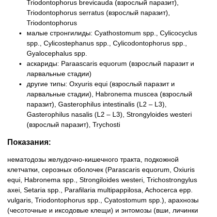
Triodontophorus brevicauda (взрослый паразит),
Triodontophorus serratus (взрослый паразит),
Triodontophorus
малые стронгилиды: Cyathostomum spp., Cylicocyclus
spp., Cylicostephanus spp., Cylicodontophorus spp.,
Gyalocephalus spp.
аскариды: Paraascaris equorum (взрослый паразит и
ларвальные стадии)
другие типы: Oxyuris equi (взрослый паразит и
ларвальные стадии), Habronema muscea (взрослый
паразит), Gasterophilus intestinalis (L2 – L3),
Gasterophilus nasalis (L2 – L3), Strongyloides westeri
(взрослый паразит), Trychosti
Показания:
нематодозы желудочно-кишечного тракта, подкожной
клетчатки, серозных оболочек (Parascaris equorum, Oxiuris
equi, Habronema spp., Strongiloides westeri, Trichostrongylus
axei, Setaria spp., Parafilaria multipappilosa, Achocerca epp.
vulgaris, Triodontophorus spp., Cyatostomum spp.), арахнозы
(чесоточные и иксодовые клещи) и энтомозы (вши, личинки