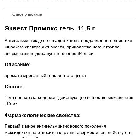
Товари для голубів
Полное описание
Товари для гризунів
Эквест Промокс гель, 11,5 г
Товари для коней
Антигельминтик для лошадей и пони продолженного действия
широкого спектра активности, принадлежащего к группе
Товари для людей
авермектинов, действует в течение 84 дней.
Описание:
Хозряд - хозтовары оптом
ароматизированный гель желтого цвета.
Популярные зоотовары
Состав:
Архив / Снято с производства
1 мл препарата содержит действующее вещество моксидектин
-19 мг
Фармакологические свойства:
Первый в мире антигельминтик нового поколения,
моксидектин не относится к группе авермектинов, действует в