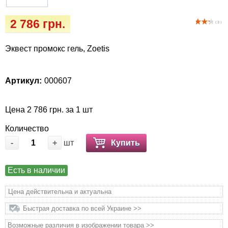
Кігтіточки
Vet Diet Canine Wet - ветеринарные диеты
2 786 грн.
для собак
( 3 )
Ласощі та корма
Эквест промокс гель, Zoetis
Лежаки, будиночки, охолоджуючи
килимки
Артикул:
000607
Миски, автогодівниці, поілки
Цена 2 786 грн. за 1 шт
Одяг та взуття
Количество
Переноски, сумки, клітки
-
+
шт
Купить
Післяопераційні засоби та витратні
Есть в наличии
матеріали
Цена действительна и актуальна
Подарункові сертифікати
Быстрая доставка по всей Украине >>
Возможные различия в изображении товара >>