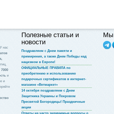
Полезные статьи и
Мы 
новости
У нас
Поздравляем с Днем памяти и
атов
примирения, а также Днем Победы над
а,
нацизмом в Европе!
птиц,
ОФИЦИАЛЬНЫЕ ПРАВИЛА по
 7000
приобретению и использованию
ость
и
подарочных сертификатов в интернет-
е и
магазине «Ветмаркет»
еряйте
14 октября поздравляем с Днем
Защитника Украины и Покровом
ество
Пресвятой Богородицы! Праздничные
акции
Ответы на часто задаваемые вопросы о