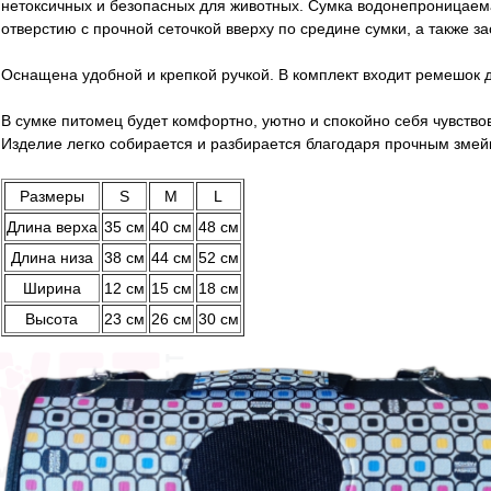
нетоксичных и безопасных для животных. Сумка водонепроницаем
отверстию с прочной сеточкой вверху по средине сумки, а также з
Оснащена удобной и крепкой ручкой. В комплект входит ремешок 
В сумке питомец будет комфортно, уютно и спокойно себя чувство
Изделие легко собирается и разбирается благодаря прочным змейк
Размеры
S
M
L
Длина верха
35 см
40 см
48 см
Длина низа
38 см
44 см
52 см
Ширина
12 см
15 см
18 см
Высота
23 см
26 см
30 см