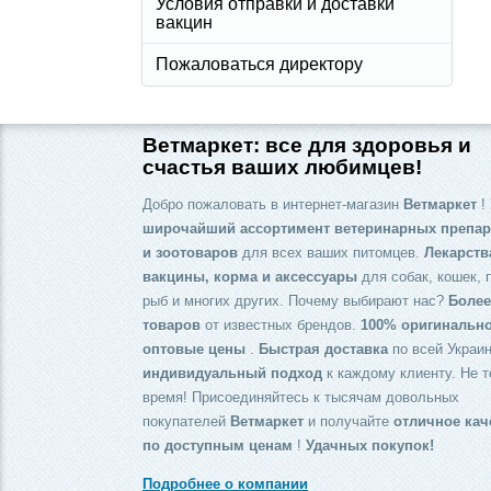
Условия отправки и доставки
вакцин
Пожаловаться директору
Ветмаркет: все для здоровья и
счастья ваших любимцев!
Добро пожаловать в интернет-магазин
Ветмаркет
! 
широчайший ассортимент ветеринарных препар
и зоотоваров
для всех ваших питомцев.
Лекарств
вакцины, корма и аксессуары
для собак, кошек, 
рыб и многих других. Почему выбирают нас?
Более
товаров
от известных брендов.
100% оригинальн
оптовые цены
.
Быстрая доставка
по всей Украин
индивидуальный подход
к каждому клиенту. Не т
время! Присоединяйтесь к тысячам довольных
покупателей
Ветмаркет
и получайте
отличное кач
по доступным ценам
!
Удачных покупок!
Подробнее о компании