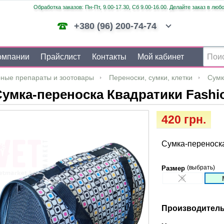
Обработка заказов: Пн-Пт, 9.00-17.30, Сб 9.00-16.00. Делайте заказ в люб
+380 (96) 200-74-74
омпании
Прайслист
Контакты
Мой кабинет
ные препараты и зоотовары
Переноски, сумки, клетки
Сумк
умка-переноска Квадратики Fashi
420 грн.
Сумка-переноска
(выбрать)
Размер
S
Производитель