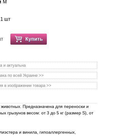
и
M
 1 шт
шт
Купить
а и актуальна
вка по всей Украине >>
я в изображении товара >>
животных. Предназначена для переноски и
 грызунов весом: от 3 до 5 кг (размер S), от
олиэстера и винила, гипоаллергенных,