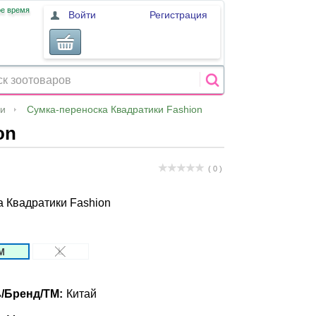
ое время
Войти
Регистрация
и
Сумка-переноска Квадратики Fashion
on
( 0 )
 Квадратики Fashion
L
M
/Бренд/ТМ:
Китай