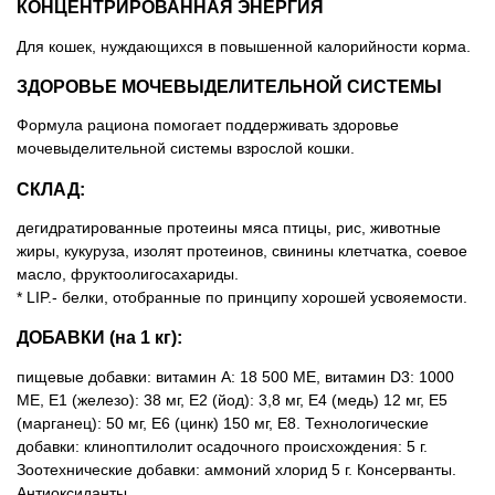
КОНЦЕНТРИРОВАННАЯ ЭНЕРГИЯ
Для кошек, нуждающихся в повышенной калорийности корма.
ЗДОРОВЬЕ МОЧЕВЫДЕЛИТЕЛЬНОЙ СИСТЕМЫ
Формула рациона помогает поддерживать здоровье
мочевыделительной системы взрослой кошки.
СКЛАД:
дегидратированные протеины мяса птицы, рис, животные
жиры, кукуруза, изолят протеинов, свинины клетчатка, соевое
масло, фруктоолигосахариды.
* LIP.- белки, отобранные по принципу хорошей усвояемости.
ДОБАВКИ (на 1 кг):
пищевые добавки: витамин A: 18 500 MЕ, витамин D3: 1000
MЕ, E1 (железо): 38 мг, E2 (йод): 3,8 мг, E4 (медь) 12 мг, E5
(марганец): 50 мг, E6 (цинк) 150 мг, E8. Технологические
добавки: клиноптилолит осадочного происхождения: 5 г.
Зоотехнические добавки: аммоний хлорид 5 г. Консерванты.
Антиоксиданты.