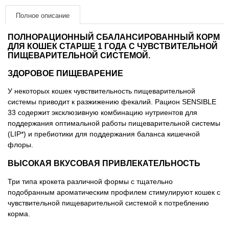
Полное описание
Товары для грызунов
ПОЛНОРАЦИОННЫЙ СБАЛАНСИРОВАННЫЙ КОРМ
Товары для лошадей
ДЛЯ КОШЕК СТАРШЕ 1 ГОДА С ЧУВСТВИТЕЛЬНОЙ
ПИЩЕВАРИТЕЛЬНОЙ СИСТЕМОЙ.
Товары для людей
ЗДОРОВОЕ ПИЩЕВАРЕНИЕ
У некоторых кошек чувствительность пищеварительной
Хозряд - хозтовары оптом
системы приводит к разжижению фекалий. Рацион SENSIBLE
33 содержит эксклюзивную комбинацию нутриентов для
Популярные зоотовары
поддержания оптимальной работы пищеварительной системы
(LIP*) и пребиотики для поддержания баланса кишечной
флоры.
Архив / Снято с производства
ВЫСОКАЯ ВКУСОВАЯ ПРИВЛЕКАТЕЛЬНОСТЬ
Три типа крокета различной формы с тщательно
подобранным ароматическим профилем стимулируют кошек с
чувствительной пищеварительной системой к потреблению
корма.