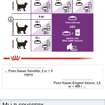
предыдущий товар раздела:
← Роял Канин Sensible, 2 кг + 4
пауча
следующий товар раздела:
Роял Канин Exigent Savour, 1,6
кг + 400 г →
Мы в соцсетях