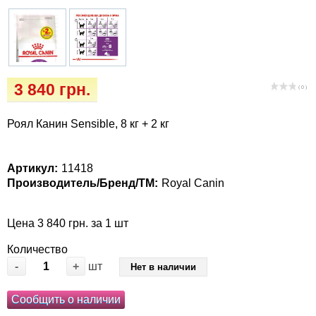
Когтиточки
Vet Diet Canine Wet – ветеринарные диеты
для собак
Лакомство и корма
Лежаки, домики, охлаждая коврики
3 840 грн.
( 0 )
Миски, автокормушки, поилки
Роял Канин Sensible, 8 кг + 2 кг
Одежда и обувь
Артикул:
11418
Переноски, сумки, клетки
Производитель/Бренд/ТМ:
Royal Canin
Послеоперационные средства и
Цена 3 840 грн. за 1 шт
расходные материалы
Количество
-
+
шт
Нет в наличии
Подарочные сертификаты
Сообщить о наличии
Товары для голубей