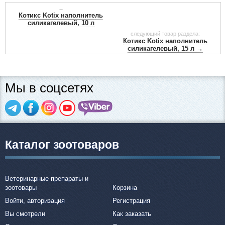
←
- сухой и чистый туалет наполните наполнителем, слоем от 3
Котикс Kotix наполнитель
силикагелевый, 10 л
до 4 см.
следующий товар раздела:
- Убирайте твердые отходы регулярно.
Котикс Kotix наполнитель
- Содержимое лотка перемешивайте раз в 1-2 дня.
силикагелевый, 15 л →
- Полностью заменяйте наполнитель на свежий не режет 1 раз
в 4 недели.
- Не выбрасывайте использованный силикагелевый
Мы в соцсетях
наполнитель в унитаз, чтобы избежать засорения
канализационных стоков.
Каталог зоотоваров
Ветеринарные препараты и
зоотовары
Корзина
Войти, авторизация
Регистрация
Вы смотрели
Как заказать