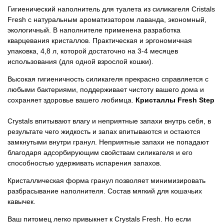
Гигиенический наполнитель для туалета из силикагеля Cristals
Товары для грызунов
Fresh с натуральным ароматизатором лаванда, экономный,
экологичный. В наполнителе применена разработка
кварцевания кристаллов. Практическая и эргономичная
Товары для лошадей
упаковка, 4,8 л, которой достаточно на 3-4 месяцев
использования (для одной взрослой кошки).
Товары для людей
Высокая гигиеничность силикагеля прекрасно справляется с
любыми бактериями, поддерживает чистоту вашего дома и
Хозряд - хозтовары оптом
сохраняет здоровье вашего любимца.
Кристаллы Fresh Step
Популярные зоотовары
Crystals
впитывают влагу и неприятные запахи внутрь себя, в
результате чего жидкость и запах впитываются и остаются
замкнутыми внутри гранул. Неприятные запахи не попадают
Архив / Снято с производства
благодаря адсорбирующим свойствам силикагеля и его
способностью удерживать испарения запахов.
Кристаллическая форма гранул позволяет минимизировать
разбрасывание наполнителя. Состав мягкий для кошачьих
кавычек.
Ваш питомец легко привыкнет к Crystals Fresh. Но если