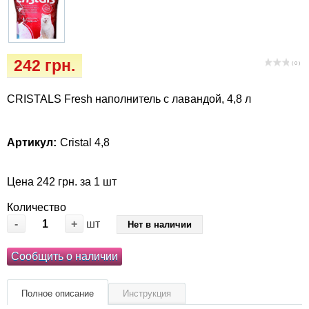
Когтиточки
Vet Diet Canine Wet – ветеринарные диеты
для собак
Лакомство и корма
242 грн.
( 0 )
Лежаки, домики, охлаждая коврики
CRISTALS Fresh наполнитель с лавандой, 4,8 л
Миски, автокормушки, поилки
Одежда и обувь
Артикул:
Cristal 4,8
Переноски, сумки, клетки
Цена 242 грн. за 1 шт
Количество
Послеоперационные средства и
-
+
шт
Нет в наличии
расходные материалы
Сообщить о наличии
Подарочные сертификаты
Полное описание
Инструкция
Товары для голубей