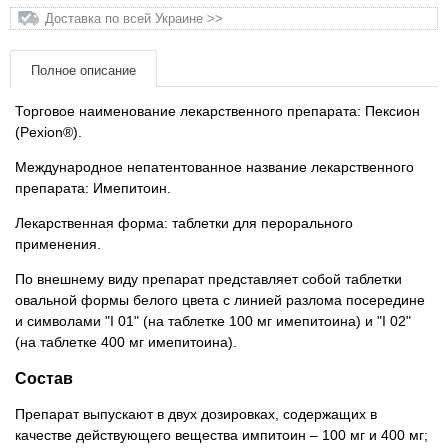
Товари для голубів
Доставка по всей Украине >>
Товари для гризунів
Полное описание
Товари для коней
Торговое наименование лекарственного препарата: Пексион
(Pexion®).
Товари для людей
Международное непатентованное название лекарственного
препарата: Имепитоин.
Хозряд - хозтовары оптом
Лекарственная форма: таблетки для перорального
применения.
Популярные зоотовары
По внешнему виду препарат представляет собой таблетки
овальной формы белого цвета с линией разлома посередине
Архив / Снято с производства
и символами "I 01" (на таблетке 100 мг имепитоина) и "I 02"
(на таблетке 400 мг имепитоина).
Состав
Препарат выпускают в двух дозировках, содержащих в
качестве действующего вещества импитоин – 100 мг и 400 мг;