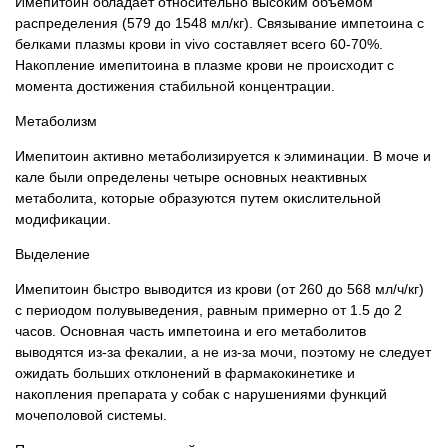
Имепитоин обладает относительно высоким объемом
распределения (579 до 1548 мл/кг). Связывание импетоина с
белками плазмы крови in vivo составляет всего 60-70%.
Накопление имепитоина в плазме крови не происходит с
момента достижения стабильной концентрации.
Метаболизм
Имепитоин активно метаболизируется к элиминации. В моче и
кале были определены четыре основных неактивных
метаболита, которые образуются путем окислительной
модификации.
Выделение
Имепитоин быстро выводится из крови (от 260 до 568 мл/ч/кг)
с периодом полувыведения, равным примерно от 1.5 до 2
часов. Основная часть импетоина и его метаболитов
выводятся из-за фекалии, а не из-за мочи, поэтому не следует
ожидать больших отклонений в фармакокинетике и
накопления препарата у собак с нарушениями функций
мочеполовой системы.