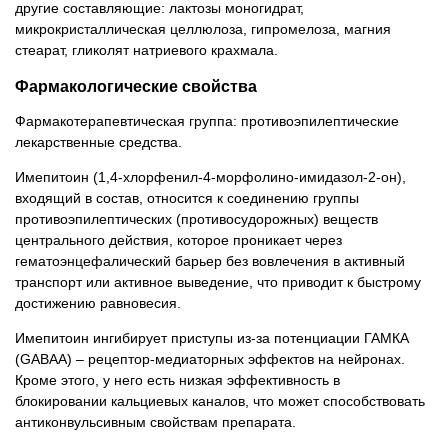
другие составляющие: лактозы моногидрат,
микрокристаллическая целлюлоза, гипромелоза, магния
стеарат, гликолят натриевого крахмала.
Фармакологические свойства
Фармакотерапевтическая группа: противоэпилептические
лекарственные средства.
Имепитоин (1,4-хлорфенил-4-морфолино-имидазол-2-он),
входящий в состав, относится к соединению группы
противоэпилептических (противосудорожных) веществ
центрального действия, которое проникает через
гематоэнцефалический барьер без вовлечения в активный
транспорт или активное выведение, что приводит к быстрому
достижению равновесия.
Имепитоин ингибирует приступы из-за потенциации ГАМКА
(GABАА) – рецептор-медиаторных эффектов на нейронах.
Кроме этого, у него есть низкая эффективность в
блокировании кальциевых каналов, что может способствовать
антиконвульсивным свойствам препарата.