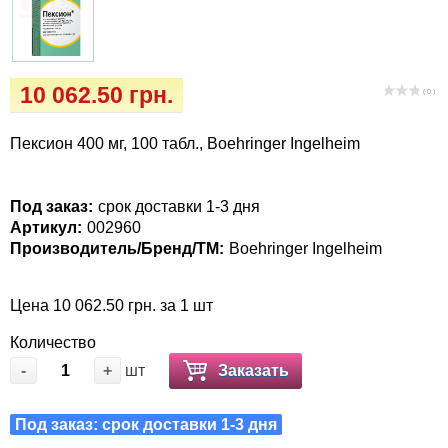
Кігтіточки
Vet Diet Canine Wet - ветеринарные диеты
для собак
Ласощі та корма
10 062.50 грн.
( 0 )
Лежаки, будиночки, охолоджуючи
килимки
Пексион 400 мг, 100 табл., Boehringer Ingelheim
Миски, автогодівниці, поілки
Под заказ:
срок доставки 1-3 дня
Артикул:
002960
Одяг та взуття
Производитель/Бренд/ТМ:
Boehringer Ingelheim
Переноски, сумки, клітки
Цена 10 062.50 грн. за 1 шт
Післяопераційні засоби та витратні
Количество
матеріали
-
+
шт
Заказать
Подарункові сертифікати
Под заказ: срок доставки 1-3 дня