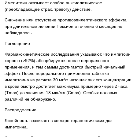
Имепитоин оказывает слабое анксиолитическое
(преобладающее страх, тревогу) действие.
Снижение или отсутствие противоэпилептического эффекта
при длительном лечении Пексион в течение 6 месяцев не
наблюдалось.
Поглощение
Фармакокинетические исследования указывают, что импитоин
хорошо (>92%) абсорбируется после перорального
применения, и тем самым достигается быстрый начальный
эффект. После перорального применения таблетки
имепитоина из расчета 30 мг/кг натощак пик его концентрации
в крови быстро достигает максимума примерно через 2 часа
(Tmax) до значения 18 мкг/мл (Cmax). Особых половых
различий не обнаружено.
Распределение
Линейность возникает в спектре терапевтических доз
импетоина.