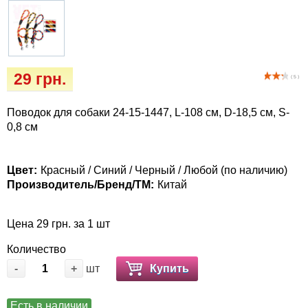
Кігтіточки
Vet Diet Canine Wet - ветеринарные диеты
для собак
Ласощі та корма
Лежаки, будиночки, охолоджуючи
29 грн.
( 5 )
килимки
Поводок для собаки 24-15-1447, L-108 см, D-18,5 см, S-
Миски, автогодівниці, поілки
0,8 см
Одяг та взуття
Цвет:
Красный / Синий / Черный / Любой (по наличию)
Производитель/Бренд/ТМ:
Китай
Переноски, сумки, клетки
Цена 29 грн. за 1 шт
Послеоперационные средства и
расходные материалы
Количество
-
+
шт
Купить
Подарочные сертификаты
Есть в наличии