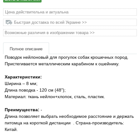
Товары для голубей
Цена действительна и актуальна
Товары для грызунов
Быстрая доставка по всей Украине >>
Возможные различия в изображении товара >>
Товары для лошадей
Полное описание
Товары для людей
Поводок нейлоновый для прогулок собак крошечных пород.
Пристегивается металлическим карабином к ошейнику.
Хозряд - хозтовары оптом
Характеристики:
Популярные зоотовары
Ширина – 8 мм;
Длина поводка - 120 см (48");
Материал: ткань нейлон+хлопок, сталь, пластик.
Архив / Снято с производства
Преимущества:
-
Длина позволяет выбрать необходимое расстояние и держать
питомца на короткой
дистанции
.
Страна-производитель:
Китай.