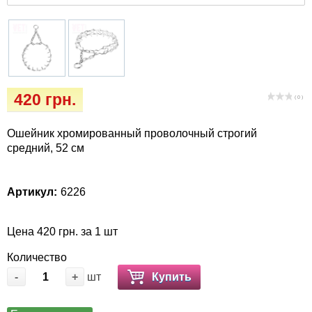
Кігтіточки
Vet Diet Canine Wet - ветеринарные диеты
для собак
Ласощі та корма
Лежаки, будиночки, охолоджуючи
килимки
420 грн.
( 0 )
Миски, автогодівниці, поілки
Ошейник хромированный проволочный строгий
средний, 52 см
Одежда и обувь
Артикул:
6226
Переноски, сумки, клетки
Послеоперационные средства и
Цена 420 грн. за 1 шт
расходные материалы
Количество
-
+
шт
Купить
Подарочные сертификаты