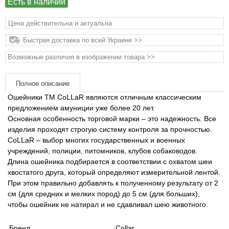
Есть в наличии
Товары для голубей
Цена действительна и актуальна
Товары для грызунов
Быстрая доставка по всей Украине >>
Товары для лошадей
Возможные различия в изображении товара >>
Товары для людей
Полное описание
Ошейники ТМ CoLLaR являются отличным классическим
предложением амуниции уже более 20 лет.
Хозряд - хозтовары оптом
Основная особенность торговой марки – это надежность. Все
изделия проходят строгую систему контроля за прочностью.
Популярные зоотовары
CoLLaR – выбор многих государственных и военных
учреждений, полиции, питомников, клубов собаководов.
Архив / Снято с производства
Длина ошейника подбирается в соответствии с охватом шеи
хвостатого друга, который определяют измерительной лентой.
При этом правильно добавлять к полученному результату от 2
см (для средних и мелких пород) до 5 см (для больших),
чтобы ошейник не натирал и не сдавливал шею животного.
Бренд
Collar