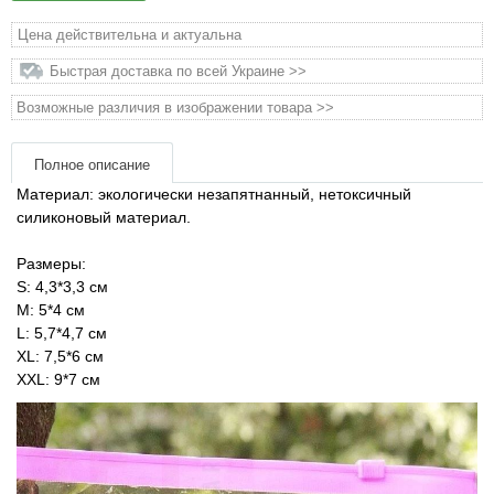
Товари для голубів
Цена действительна и актуальна
Товари для гризунів
Быстрая доставка по всей Украине >>
Возможные различия в изображении товара >>
Товары для лошадей
Полное описание
Товары для людей
Материал: экологически незапятнанный, нетоксичный
силиконовый материал.
Хозряд - хозтовары оптом
Размеры:
S: 4,3*3,3 см
Популярные зоотовары
M: 5*4 см
L: 5,7*4,7 см
Архив / Снято с производства
XL: 7,5*6 см
XХL: 9*7 см