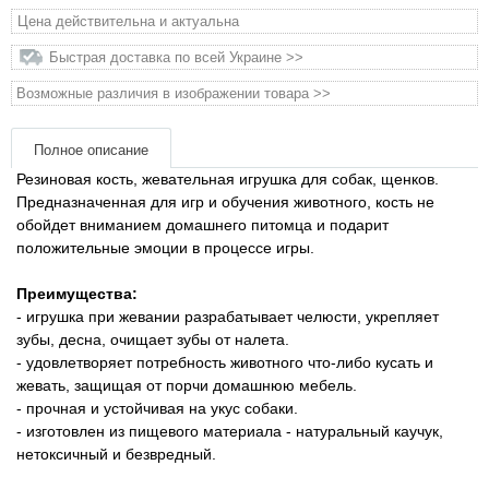
Товары для голубей
Цена действительна и актуальна
Быстрая доставка по всей Украине >>
Товары для грызунов
Возможные различия в изображении товара >>
Товары для лошадей
Полное описание
Товары для людей
Резиновая кость, жевательная игрушка для собак, щенков.
Предназначенная для игр и обучения животного, кость не
обойдет вниманием домашнего питомца и подарит
Хозряд - хозтовары оптом
положительные эмоции в процессе игры.
Популярные зоотовары
Преимущества:
- игрушка при жевании разрабатывает челюсти, укрепляет
зубы, десна, очищает зубы от налета.
Архив / Снято с производства
- удовлетворяет потребность животного что-либо кусать и
жевать, защищая от порчи домашнюю мебель.
- прочная и устойчивая на укус собаки.
- изготовлен из пищевого материала - натуральный каучук,
нетоксичный и безвредный.