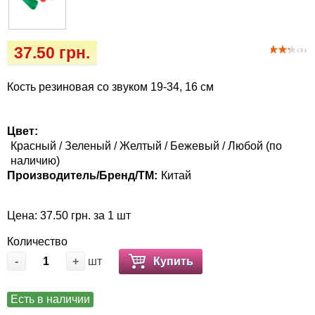
Кігтіточки
Vet Diet Canine Wet - ветеринарные диеты
для собак
Ласощі та корма
37.50 грн.
( 3 )
Лежаки, будиночки, охолоджуючи
Кость резиновая со звуком 19-34, 16 см
килимки
Миски, автогодівниці, поілки
Цвет:
Красный / Зеленый / Желтый / Бежевый / Любой (по
наличию)
Одяг та взуття
Производитель/Бренд/ТМ:
Китай
Переноски, сумки, клетки
Цена: 37.50 грн. за 1 шт
Послеоперационные средства и
Количество
расходные материалы
-
+
шт
Купить
Подарочные сертификаты
Есть в наличии