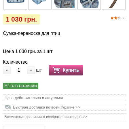
Кігтіточки
Vet Diet Canine Wet - ветеринарные диеты
для собак
Ласощі та корма
1 030 грн.
( 9 )
Лежаки, будиночки, охолоджуючи
Сумка-переноска для птиц
килимки
Миски, автогодівниці, поілки
Цена 1 030 грн. за 1 шт
Количество
Одяг та взуття
-
+
шт
Купить
Переноски, сумки, клітки
Есть в наличии
Післяопераційні засоби та витратні
Цена действительна и актуальна
матеріали
Быстрая доставка по всей Украине >>
Подарункові сертифікати
Возможные различия в изображении товара >>