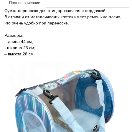
Товари для голубів
Полное описание
Сумка-переноска для птиц прозрачная с жердочкой.
В отличии от металлических клеток имеет ремень на плечо,
Товари для гризунів
что очень удобно при переноске.
Товари для коней
Размеры:
– длина 44 см;
Товари для людей
- ширина 23 см;
– высота 28 см.
Хозряд - хозтовары оптом
Популярные зоотовары
Архив / Снято с производства