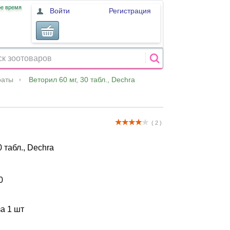
ое время
Войти
Регистрация
раты
Веторил 60 мг, 30 табл., Dechra
( 2 )
0 табл., Dechra
0
за 1 шт