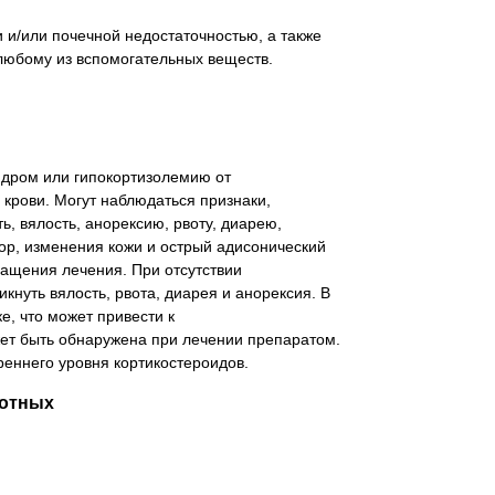
и/или почечной недостаточностью, а также
любому из вспомогательных веществ.
дром или гипокортизолемию от
крови. Могут наблюдаться признаки,
, вялость, анорексию, рвоту, диарею,
р, изменения кожи и острый адисонический
кращения лечения. При отсутствии
кнуть вялость, рвота, диарея и анорексия. В
, что может привести к
ет быть обнаружена при лечении препаратом.
реннего уровня кортикостероидов.
вотных