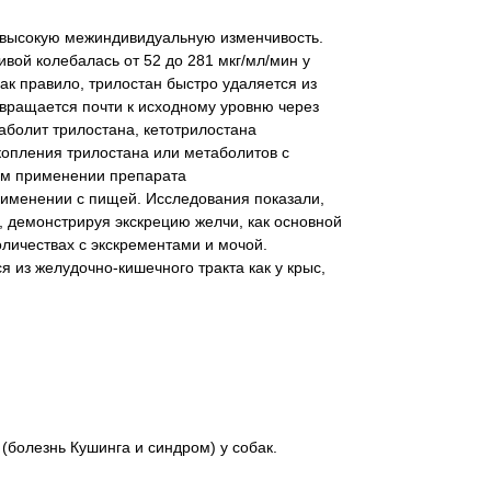
 высокую межиндивидуальную изменчивость.
вой колебалась от 52 до 281 мкг/мл/мин у
Как правило, трилостан быстро удаляется из
звращается почти к исходному уровню через
аболит трилостана, кетотрилостана
копления трилостана или метаболитов с
ом применении препарата
рименении с пищей. Исследования показали,
, демонстрируя экскрецию желчи, как основной
оличествах с экскрементами и мочой.
я из желудочно-кишечного тракта как у крыс,
болезнь Кушинга и синдром) у собак.