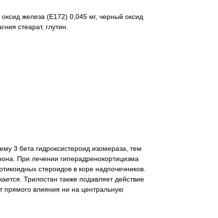
оксид железа (Е172) 0,045 мг, черный оксид
гния стеарат, глутин.
ему 3 бета гидроксистероид изомераза, тем
ерона. При лечении гиперадренокортицизма
тикоидных стероидов в коре надпочечников.
ается. Трилостан также подавляет действие
ет прямого влияния ни на центральную