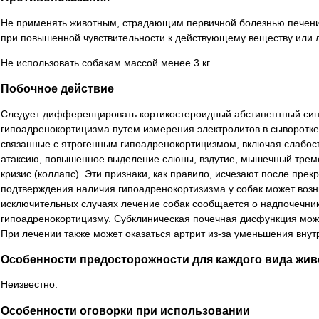
Не применять животным, страдающим первичной болезнью печени 
при повышенной чувствительности к действующему веществу или 
Не использовать собакам массой менее 3 кг.
Побочное действие
Следует дифференцировать кортикостероидный абстинентный син
гипоадренокортицизма путем измерения электролитов в сыворотке 
связанные с ятрогенным гипоадренокортицизмом, включая слабость
атаксию, повышенное выделение слюны, вздутие, мышечный тремо
кризис (коллапс). Эти признаки, как правило, исчезают после пре
подтверждения наличия гипоадренокортизизма у собак может возни
исключительных случаях лечение собак сообщается о надпочечнике
гипоадренокортицизму. Субклиническая почечная дисфункция мож
При лечении также может оказаться артрит из-за уменьшения внут
Особенности предосторожности для каждого вида жи
Неизвестно.
Особенности оговорки при использовании