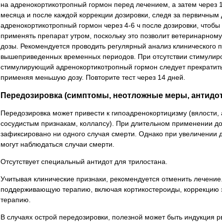
на адренокортикотропный гормон перед лечением, а затем через 1
месяца и после каждой коррекции дозировки, следя за первичным 
адренокортикотропный гормон через 4-6 ч после дозировки, чтобы 
применять препарат утром, поскольку это позволит ветеринарному 
дозы. Рекомендуется проводить регулярный анализ клинического 
вышеприведенных временных периодов. При отсутствии стимулиро
стимулирующий адренокортикотропный гормон следует прекратить 
применяя меньшую дозу. Повторите тест через 14 дней.
Передозировка (симптомы, неотложные меры, антидо
Передозировка может привести к гипоадренокортицизму (вялости, 
сосудистым признакам, коллапсу). При длительном применении доз
зафиксировано ни одного случая смерти. Однако при увеличении 
могут наблюдаться случаи смерти.
Отсутствует специальный антидот для трилостана.
Учитывая клинические признаки, рекомендуется отменить лечение.
поддерживающую терапию, включая кортикостероиды, коррекцию 
терапию.
В случаях острой передозировки, полезной может быть индукция