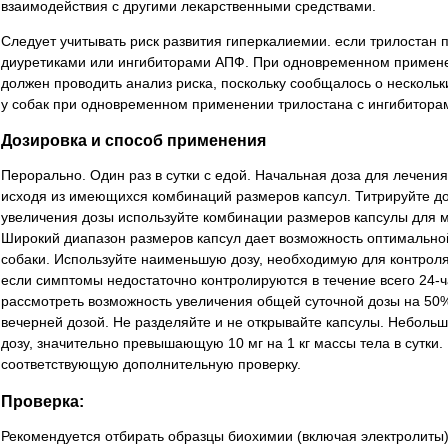
взаимодействия с другими лекарственными средствами.
Следует учитывать риск развития гиперкалиемии. если трилостан
диуретиками или ингибиторами АПФ. При одновременном примене
должен проводить анализ риска, поскольку сообщалось о нескольк
у собак при одновременном применении трилостана с ингибитора
Дозировка и способ применения
Перорально. Один раз в сутки с едой. Начальная доза для лечения
исходя из имеющихся комбинаций размеров капсул. Титрируйте д
увеличения дозы используйте комбинации размеров капсулы для 
Широкий диапазон размеров капсул дает возможность оптимальной
собаки. Используйте наименьшую дозу, необходимую для контроля 
если симптомы недостаточно контролируются в течение всего 24-ч
рассмотреть возможность увеличения общей суточной дозы на 50%
вечерней дозой. Не разделяйте и не открывайте капсулы. Неболь
дозу, значительно превышающую 10 мг на 1 кг массы тела в сутки. 
соответствующую дополнительную проверку.
Проверка:
Рекомендуется отбирать образцы биохимии (включая электролиты