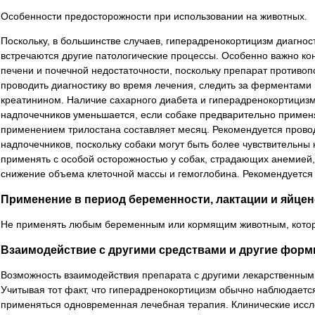
Особенности предосторожности при использовании на животных.
Поскольку, в большинстве случаев, гиперадренокортицизм диагности
встречаются другие патологические процессы. Особенно важно ко
печени и почечной недостаточности, поскольку препарат противоп
проводить диагностику во время лечения, следить за ферментами 
креатинином. Наличие сахарного диабета и гиперадренокортицизм
надпочечников уменьшается, если собаке предварительно примен
применением трилостана составляет месяц. Рекомендуется прово
надпочечников, поскольку собаки могут быть более чувствительны 
применять с особой осторожностью у собак, страдающих анемией
снижение объема клеточной массы и гемоглобина. Рекомендуется 
Применение в период беременности, лактации и яйцен
Не применять любым беременным или кормящим животным, котор
Взаимодействие с другими средствами и другие фор
Возможность взаимодействия препарата с другими лекарственными
Учитывая тот факт, что гиперадренокортицизм обычно наблюдается
применяться одновременная лечебная терапия. Клинические иссл