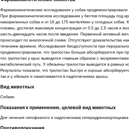
Фармакокинетические исследования у собак продемонстрировали
При фармакокинетическом исследовании у беглов площадь под кри
накормленных собак и от 16 до 175 мкг/мл/мин у голодных собак. 
плазмы, достигая максимум концентрации от 0,5 до 2,5 часов и во
шесть-двенадцать часов после введения. Первичный активный мет
происходит по аналогичной схеме. Отсутствуют доказательства на
течением времени. Исследования биодоступности при пероральн
продемонстрировали, что трилостан больше абсорбируется при п
что трилостан у крыс выводится главным образом с экскрементами
метаболический путь. У обезьяны трилостан выводится в равных к
Результаты показали, что трилостан быстро и хорошо абсорбируетс
так и у обезьян и накапливается в надпочечниках крысы.
Вид животных
Собаки.
Показания к применению, целевой вид животных
Для лечения гипофизного и надпочечника гиперадренокортицизма (
Противопоказания