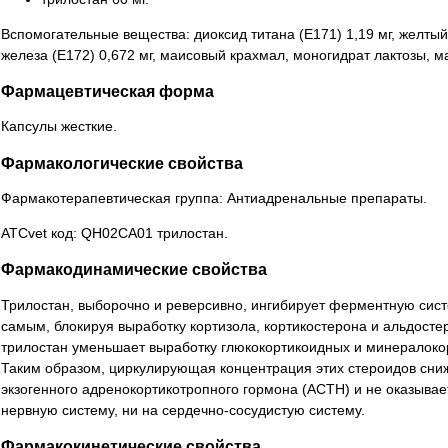
Вспомогательные вещества: диоксид титана (Е171) 1,19 мг, желтый 
железа (Е172) 0,672 мг, маисовый крахмал, моногидрат лактозы, ма
Фармацевтическая форма
Капсулы жесткие.
Фармакологические свойства
Фармакотерапевтическая группа: Антиадренальные препараты.
АТСvet код: QH02CA01 трилостан.
Фармакодинамические свойства
Трилостан, выборочно и реверсивно, ингибирует ферментную сист
самым, блокируя выработку кортизола, кортикостерона и альдост
трилостан уменьшает выработку глюкокортикоидных и минералокор
Таким образом, циркулирующая концентрация этих стероидов сниж
экзогенного адренокортикотропного гормона (АСТН) и не оказыва
нервную систему, ни на сердечно-сосудистую систему.
Фармакокинетические свойства