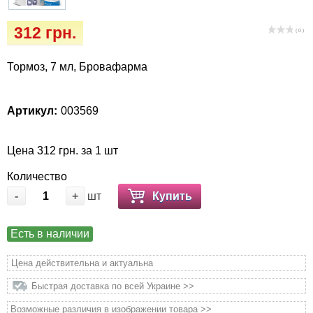
Кігтіточки
Vet Diet Canine Wet - ветеринарные диеты
312 грн.
для собак
( 0 )
Ласощі та корма
Тормоз, 7 мл, Бровафарма
Лежаки, будиночки, охолоджуючи
килимки
Артикул:
003569
Миски, автогодівниці, поілки
Цена 312 грн. за 1 шт
Одяг та взуття
Количество
Переноски, сумки, клітки
-
+
шт
Купить
Післяопераційні засоби та витратні
Есть в наличии
матеріали
Цена действительна и актуальна
Подарункові сертифікати
Быстрая доставка по всей Украине >>
Возможные различия в изображении товара >>