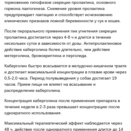
торможению гипофизом секреции пролактина, основного
гормона лактогенеза. Снижение уровня пролактина
предупреждает лактацию и способствует исчезновению
клинических признаков ложной беременности у сук и кошек.
После перорального применения пик угнетения секреции
пролактина достигается через 4-8 ч и длится в течение
нескольких суток в зависимости от дозы. Антипролактиновое
действие каберголина более длительно, чем действие
метерголина, бромокриптина и перголида.
Каберголин быстро всасывается в желудочно-кишечном тракте
и достигает максимальной концентрации в плазме крови через
0,5-2,0 часа. Период полувыведения у собак достигает 19
часов. Прием пищи не влияет на всасывание и
распределение каберголина.
Концентрация каберголина после применения препарата в
течение недели в 2-3 раза превышает концентрацию после
однократного использования.
Максимальный терапевтический эффект наблюдается через
48 ч, действие после однократного применения длится до 14