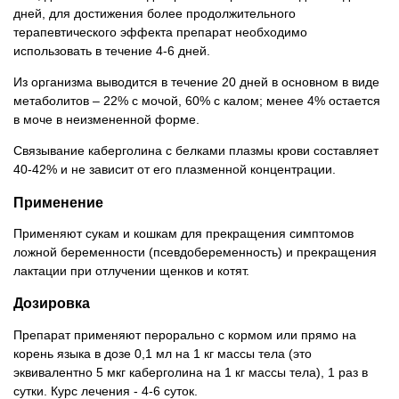
дней, для достижения более продолжительного
терапевтического эффекта препарат необходимо
использовать в течение 4-6 дней.
Из организма выводится в течение 20 дней в основном в виде
метаболитов – 22% с мочой, 60% с калом; менее 4% остается
в моче в неизмененной форме.
Связывание каберголина с белками плазмы крови составляет
40-42% и не зависит от его плазменной концентрации.
Применение
Применяют сукам и кошкам для прекращения симптомов
ложной беременности (псевдобеременность) и прекращения
лактации при отлучении щенков и котят.
Дозировка
Препарат применяют перорально с кормом или прямо на
корень языка в дозе 0,1 мл на 1 кг массы тела (это
эквивалентно 5 мкг каберголина на 1 кг массы тела), 1 раз в
сутки. Курс лечения - 4-6 суток.