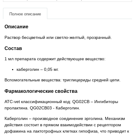
Товари для голубів
Полное описание
Товари для гризунів
Описание
Товары для лошадей
Раствор бесцветный или светло-желтый, прозрачный.
Состав
Товары для людей
1 мл препарата содержит действующее вещество:
Хозряд - хозтовары оптом
каберголин – 0,05 мг.
Популярные зоотовары
Вспомогательные вещества: триглицериды средней цепи.
Фармакологические свойства
Архив / Снято с производства
АТС-vet классификационный код: QG02СВ – Ингибиторы
пролактина. QG02СВ03 - Каберголин.
Каберголин – производное соединение эрголина. Механизм
действия состоит в прямом взаимодействии с рецептором
дофамина на лактотрофных клетках гипофиза, что приводит к