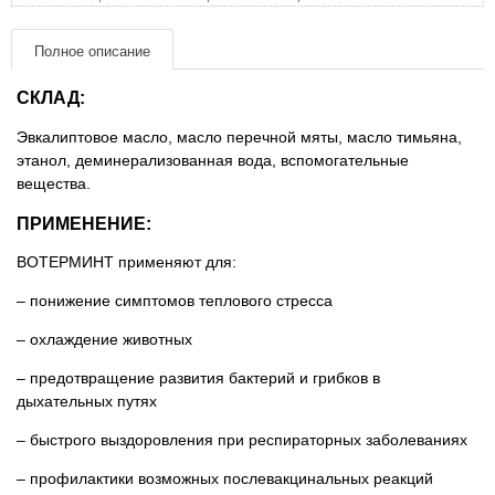
Товары для грызунов
Полное описание
Товары для лошадей
СКЛАД:
Эвкалиптовое масло, масло перечной мяты, масло тимьяна,
Товары для людей
этанол, деминерализованная вода, вспомогательные
вещества.
Хозряд - хозтовары оптом
ПРИМЕНЕНИЕ:
ВОТЕРМИНТ применяют для:
Популярные зоотовары
– понижение симптомов теплового стресса
Архив / Снято с производства
– охлаждение животных
– предотвращение развития бактерий и грибков в
дыхательных путях
– быстрого выздоровления при респираторных заболеваниях
– профилактики возможных послевакцинальных реакций