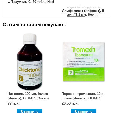
← Траумель С, 50 табл., Heel
следующий товар раздела:
Лимфомизот (лифозот), 5
амп.*1,1 мл, Heel →
С этим товаром покупают:
Чиктоник, 100 мл, Invesa
Порошок тромексин, 10 г,
(Инвеса), OLKAR. (Олкар)
Invesa (Инвеса), OLKAR.
(Олкар)
77 грн.
26.50 грн.
В корзину
В корзину