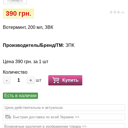
Кігтіточки
Vet Diet Canine Wet – ветеринарные диеты
390 грн.
для собак
( 0 )
Ласощі та корма
Вотерминт, 200 мл, ЗВК
Лежаки, домики, охлаждая коврики
Миски, автокормушки, поилки
Производитель/Бренд/ТМ:
ЗПК
Одежда и обувь
Цена 390 грн. за 1 шт
Количество
Переноски, сумки, клетки
-
+
шт
Купить
Послеоперационные средства и
расходные материалы
Есть в наличии
Цена действительна и актуальна
Подарочные сертификаты
Быстрая доставка по всей Украине >>
Товары для голубей
Возможные различия в изображении товара >>