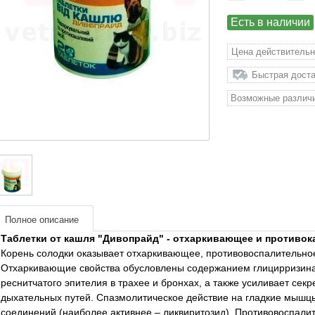
Есть в наличии
Цена действительн
Быстрая доста
Возможные различи
Полное описание
Таблетки от кашля "Дивопрайд" - отхаркивающее и противок
Корень солодки оказывает отхаркивающее, противовоспалительное
Отхаркивающие свойства обусловлены содержанием глицирризина,
реснитчатого эпителия в трахее и бронхах, а также усиливает се
дыхательных путей. Спазмолитическое действие на гладкие мыш
соединений (наиболее активнее – ликвиритозид). Противовоспали