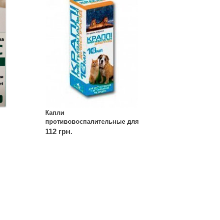
Капли
противовоспалительные для
глаз и носа, 10 мл,
112 грн.
Дивопрайд