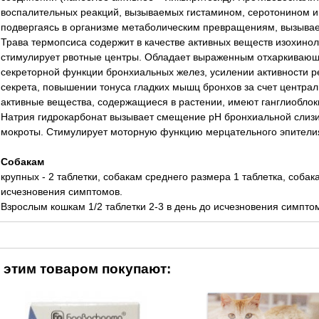
воспалительных реакций, вызываемых гистамином, серотонином и
подвергаясь в организме метаболическим превращениям, вызывае
Трава термопсиса содержит в качестве активных веществ изохино
стимулирует рвотные центры. Обладает выраженным отхаркиваю
секреторной функции бронхиальных желез, усилении активности р
секрета, повышении тонуса гладких мышц бронхов за счет централ
активные вещества, содержащиеся в растении, имеют ганглиобло
Натрия гидрокарбонат вызывает смещение рН бронхиальной слизи 
мокроты. Стимулирует моторную функцию мерцательного эпителия
Собакам
крупных - 2 таблетки, собакам среднего размера 1 таблетка, собака
исчезновения симптомов.
Взрослым кошкам 1/2 таблетки 2-3 в день до исчезновения симпто
 этим товаром покупают: