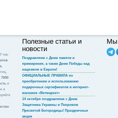
Полезные статьи и
Мы 
новости
У нас
Поздравляем с Днем памяти и
атов
примирения, а также Днем Победы над
а,
нацизмом в Европе!
птиц,
ОФИЦИАЛЬНЫЕ ПРАВИЛА по
 7000
приобретению и использованию
ость
и
подарочных сертификатов в интернет-
е и
магазине «Ветмаркет»
еряйте
14 октября поздравляем с Днем
Защитника Украины и Покровом
ество
Пресвятой Богородицы! Праздничные
акции