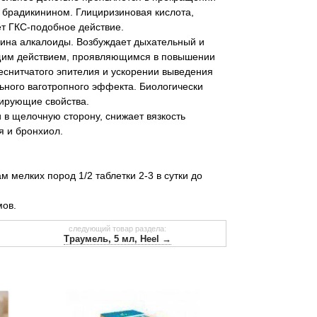
 брадикинином. Глициризиновая кислота,
т ГКС-подобное действие.
лина алкалоиды. Возбуждает дыхательный и
щим действием, проявляющимся в повышении
еснитчатого эпителия и ускорении выведения
ьного ваготропного эффекта. Биологически
кирующие свойства.
в щелочную сторону, снижает вязкость
 и бронхиол.
м мелких пород 1/2 таблетки 2-3 в сутки до
мов.
следующий товар раздела:
Траумель, 5 мл, Heel →