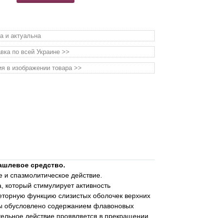
а и актуальна
вка по всей Украине >>
я в изображении товара >>
ашлевое средство.
 и спазмолитическое действие.
 который стимулирует активность
креторную функцию слизистых оболочек верхних
цы обусловлено содержанием флавоновых
тельное действие проявляется в прекращении