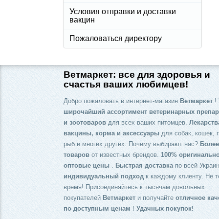
Условия отправки и доставки
вакцин
Пожаловаться директору
Ветмаркет: все для здоровья и
счастья ваших любимцев!
Добро пожаловать в интернет-магазин
Ветмаркет
! 
широчайший ассортимент ветеринарных препар
и зоотоваров
для всех ваших питомцев.
Лекарств
вакцины, корма и аксессуары
для собак, кошек, 
рыб и многих других. Почему выбирают нас?
Более
товаров
от известных брендов.
100% оригинальн
оптовые цены
.
Быстрая доставка
по всей Украин
индивидуальный подход
к каждому клиенту. Не т
время! Присоединяйтесь к тысячам довольных
покупателей
Ветмаркет
и получайте
отличное кач
по доступным ценам
!
Удачных покупок!