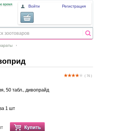
ое время
Войти
Регистрация
параты
ивоприд
( 76 )
я, 50 табл., дивопрайд
за 1 шт
шт
Купить