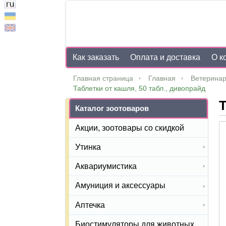
Как заказать
Оплата и доставка
О к
Главная страница
Главная
Ветеринар
Таблетки от кашля, 50 табл., дивопрайд
Т
Каталог зоотоваров
Акции, зоотовары со скидкой
Утинка
Аквариумистика
Амуниция и аксессуары
Аптечка
Биостимуляторы для животных