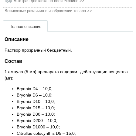
Быстрая доставка по всей Украине >>
Товари для голубів
Возможные различия в изображении товара >>
Товари для гризунів
Полное описание
Товари для коней
Описание
Товари для людей
Раствор прозрачный бесцветный.
Состав
Хозряд - хозтовары оптом
1 ампула (5 мл) препарата содержит действующие вещества
(мг):
Популярные зоотовары
Bryonia D4 – 10,0;
Bryonia D6 – 10,0;
Архив / Снято с производства
Bryonia D10 – 10,0;
Bryonia D15 – 10,0;
Bryonia D30 – 10,0;
Bryonia D200 – 10,0;
Bryonia D1000 – 10,0;
Citrullus colocynthis D5 – 15,0;