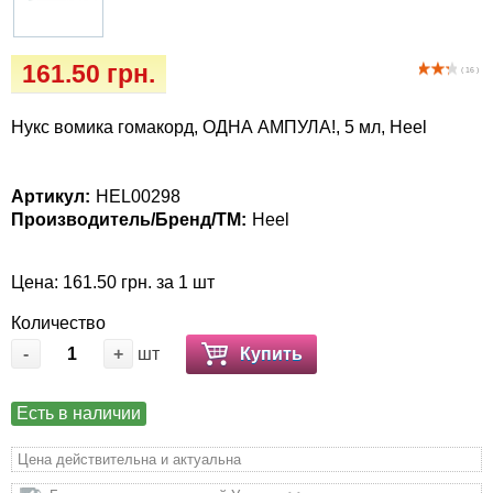
Кігтіточки
Vet Diet Canine Wet - ветеринарные диеты
для собак
Ласощі та корма
161.50 грн.
( 16 )
Лежаки, будиночки, охолоджуючи
Нукс вомика гомакорд, ОДНА АМПУЛА!, 5 мл, Heel
килимки
Миски, автогодівниці, поілки
Артикул:
HEL00298
Производитель/Бренд/ТМ:
Heel
Одяг та взуття
Цена: 161.50 грн. за 1 шт
Переноски, сумки, клітки
Количество
-
+
шт
Купить
Післяопераційні засоби та витратні
матеріали
Есть в наличии
Подарункові сертифікати
Цена действительна и актуальна