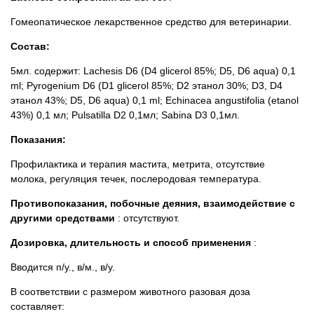
Товары для голубей
Гомеопатическое лекарственное средство для ветеринарии.
Товары для грызунов
Состав:
5мл. содержит: Lachesis D6 (D4 glicerol 85%; D5, D6 aqua) 0,1
Товары для лошадей
ml; Pyrogenium D6 (D1 glicerol 85%; D2 этанол 30%; D3, D4
этанол 43%; D5, D6 aqua) 0,1 ml; Echinacea angustifolia (etanol
Товары для людей
43%) 0,1 мл; Pulsatilla D2 0,1мл; Sabina D3 0,1мл.
Показания:
Хозряд - хозтовары оптом
Профилактика и терапия мастита, метрита, отсутствие
молока, регуляция течек, послеродовая температура.
Популярные зоотовары
Противопоказания, побочные деяния, взаимодействие с
другими средствами
: отсутствуют.
Архив / Снято с производства
Дозировка, длительность и способ применения
:
Вводится п/у., в/м., в/у.
В соответствии с размером животного разовая доза
составляет: