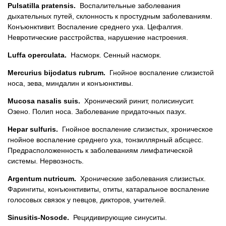
Pulsatilla pratensis.
Воспалительные заболевания
дыхательных путей, склонность к простудным заболеваниям.
Конъюнктивит. Воспаление среднего уха. Цефалгия.
Невротические расстройства, нарушение настроения.
Luffa operculata.
Насморк. Сенный насморк.
Mercurius bijodatus rubrum.
Гнойное воспаление слизистой
носа, зева, миндалин и конъюнктивы.
Mucosa nasalis suis.
Хронический ринит, полисинусит.
Озено. Полип носа. Заболевание придаточных пазух.
Hepar sulfuris.
Гнойное воспаление слизистых, хроническое
гнойное воспаление среднего уха, тонзиллярный абсцесс.
Предрасположенность к заболеваниям лимфатической
системы. Нервозность.
Argentum nutricum.
Хронические заболевания слизистых.
Фарингиты, конъюнктивиты, отиты, катаральное воспаление
голосовых связок у певцов, дикторов, учителей.
Sinusitis-Nosode.
Рецидивирующие синуситы.