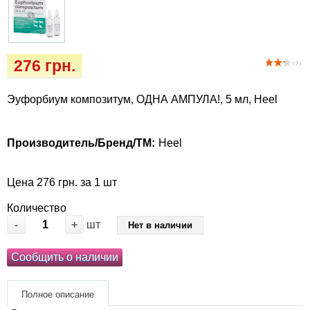
Кігтіточки
Vet Diet Canine Wet - ветеринарные диеты
для собак
Ласощі та корма
276 грн.
( 7 )
Лежаки, будиночки, охолоджуючи
килимки
Эуфорбиум композитум, ОДНА АМПУЛА!, 5 мл, Heel
Миски, автогодівниці, поілки
Производитель/Бренд/ТМ:
Heel
Одяг та взуття
Цена 276 грн. за 1 шт
Переноски, сумки, клітки
Количество
-
+
шт
Нет в наличии
Післяопераційні засоби та витратні
матеріали
Сообщить о наличии
Подарункові сертифікати
Полное описание