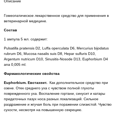
Описание
Товари для голубів
Товари для гризунів
Гомеопатическое лекарственное средство для применения в
ветеринарной медицине.
Товари для коней
Состав
1 ампула 5 мл. содержит:
Товари для людей
Pulsatilla pratensis D2, Luffa operculata D6, Mercurius bijodatus
rubrum D6, Mucosa nasalis suis D8, Hepar sulfuris D10,
Хозряд - хозтовары оптом
Argentum nutricum D10, Sinusitis-Nosode D13, Euphorbium D4
ana 0,005 ml.
Популярные зоотовары
Фармакологические свойства
Архив / Снято с производства
Euphorbium. Евстахеит.
Как дополнительное средство при
озене. Отек среднего уха с чувством полной глухоты
поврежденного уха. Воспаление гортани, синусит и катары
придаточных пазух носа разных локализаций. Сильное
раздражение и жгучая боль при поражении слизистой. Чувство
сухости, несмотря на повышенную секрецию.