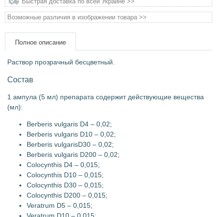
Быстрая доставка по всей Украине >>
Подарочные сертификаты
Возможные различия в изображении товара >>
Товары для голубей
Полное описание
Раствор прозрачный бесцветный.
Товары для грызунов
Состав
Товары для лошадей
1 ампула (5 мл) препарата содержит действующие вещества
(мл):
Товары для людей
Berberis vulgaris D4 – 0,02;
Berberis vulgaris D10 – 0,02;
Хозряд - хозтовары оптом
Berberis vulgarisD30 – 0,02;
Berberis vulgaris D200 – 0,02;
Colocynthis D4 – 0,015;
Популярные зоотовары
Colocynthis D10 – 0,015;
Colocynthis D30 – 0,015;
Архив / Снято с производства
Colocynthis D200 – 0,015;
Veratrum D5 – 0,015;
Veratrum D10 – 0,015;