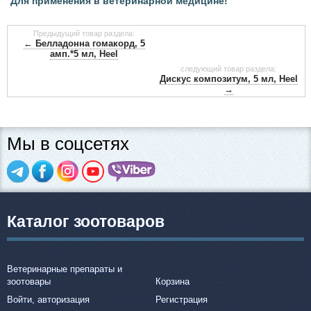
Для применения в ветеринарной медицине!
Предыдущий товар раздела:
← Белладонна гомакорд, 5
амп.*5 мл, Heel
следующий товар раздела:
Дискус композитум, 5 мл, Heel
→
Мы в соцсетях
Каталог зоотоваров
Ветеринарные препараты и
зоотовары
Корзина
Войти, авторизация
Регистрация