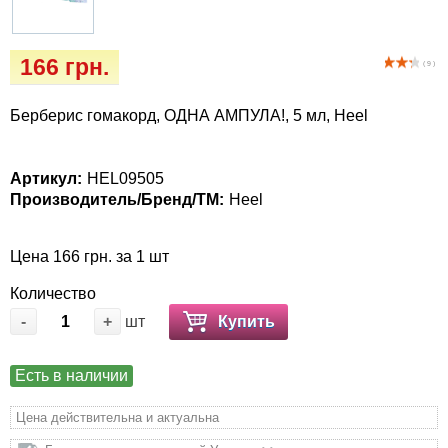
Игрушки
Vet Diet Canine Wet – ветеринарные диеты
для собак
Инкубаторы
166 грн.
( 9 )
Когтиточки
Берберис гомакорд, ОДНА АМПУЛА!, 5 мл, Heel
Лакомство и корма
Артикул:
HEL09505
Производитель/Бренд/ТМ:
Heel
Лежаки, домики, охлаждая коврики
Миски, автокормушки, поилки
Цена 166 грн. за 1 шт
Количество
Одежда и обувь
-
+
шт
Купить
Переноски, сумки, клетки
Есть в наличии
Послеоперационные средства и
Цена действительна и актуальна
расходные материалы