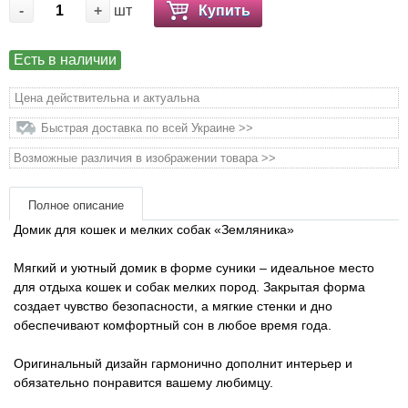
-
+
шт
Купить
Товары для грызунов
Есть в наличии
Товары для лошадей
Цена действительна и актуальна
Товары для людей
Быстрая доставка по всей Украине >>
Возможные различия в изображении товара >>
Хозряд - хозтовары оптом
Полное описание
Популярные зоотовары
Домик для кошек и мелких собак «Земляника»
Архив / Снято с производства
Мягкий и уютный домик в форме суники – идеальное место
для отдыха кошек и собак мелких пород. Закрытая форма
создает чувство безопасности, а мягкие стенки и дно
обеспечивают комфортный сон в любое время года.
Оригинальный дизайн гармонично дополнит интерьер и
обязательно понравится вашему любимцу.