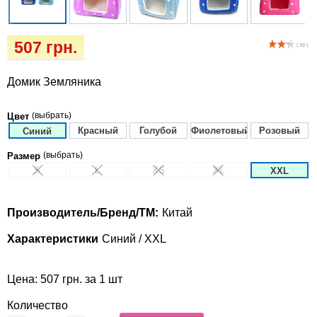
Кігтіточки
Vet Diet Canine Wet - ветеринарные диеты
для собак
Ласощі та корма
507 грн.
( 39 )
Лежаки, домики, охлаждая коврики
Домик Земляника
Миски, автокормушки, поилки
(выбрать)
Цвет
Красный
Голубой
Фиолетовый
Розовый
Синий
Одежда и обувь
(выбрать)
Размер
S
L
XS
XL
XXL
Переноски, сумки, клетки
Производитель/Бренд/ТМ:
Китай
Послеоперационные средства и
расходные материалы
Характеристики
Синий / XXL
Подарочные сертификаты
Цена: 507 грн. за 1 шт
Количество
Товары для голубей