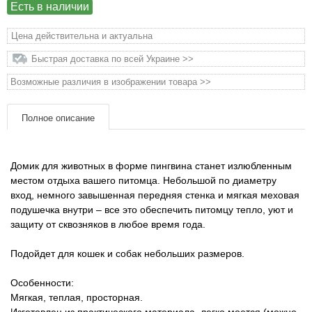
Товары для голубей
Есть в наличии
Цена действительна и актуальна
Товары для грызунов
Быстрая доставка по всей Украине >>
Товары для лошадей
Возможные различия в изображении товара >>
Товары для людей
Полное описание
Хозряд - хозтовары оптом
Домик для животных в форме пингвина станет излюбленным
местом отдыха вашего питомца. Небольшой по диаметру
Популярные зоотовары
вход, немного завышенная передняя стенка и мягкая меховая
подушечка внутри – все это обеспечить питомцу тепло, уют и
Архив / Снято с производства
защиту от сквозняков в любое время года.
Подойдет для кошек и собак небольших размеров.
Особенности:
Мягкая, теплая, просторная.
Изготовлен из практического материала, легко моется (можно