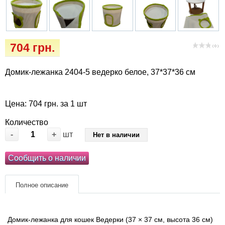
Кігтіточки
Vet Diet Canine Wet - ветеринарные диеты
для собак
Ласощі та корма
704 грн.
( 0 )
Лежаки, будиночки, охолоджуючи
килимки
Домик-лежанка 2404-5 ведерко белое, 37*37*36 см
Миски, автогодівниці, поілки
Цена: 704 грн. за 1 шт
Одяг та взуття
Количество
-
+
шт
Нет в наличии
Переноски, сумки, клітки
Сообщить о наличии
Післяопераційні засоби та витратні
матеріали
Полное описание
Подарункові сертифікати
Домик-лежанка для кошек Ведерки (37 ×
37 см, высота 36 см)