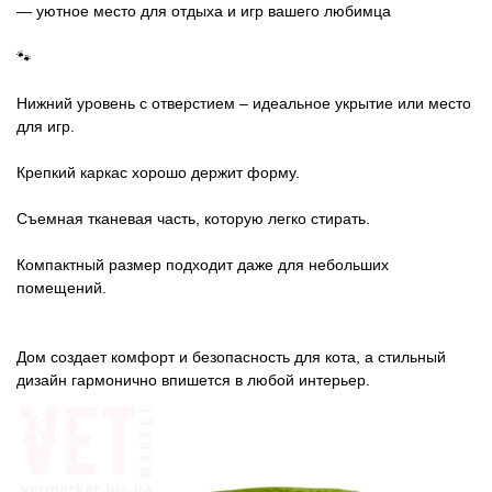
Товари для голубів
— уютное место для отдыха и игр вашего любимца
🐾
Товари для гризунів
Нижний уровень с отверстием – идеальное укрытие или место
Товары для лошадей
для игр.
Крепкий каркас хорошо держит форму.
Товары для людей
Съемная тканевая часть, которую легко стирать.
Хозряд - хозтовары оптом
Компактный размер подходит даже для небольших
помещений.
Популярные зоотовары
Архив / Снято с производства
Дом создает комфорт и безопасность для кота, а стильный
дизайн гармонично впишется в любой интерьер.