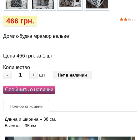
Кігтіточки
Vet Diet Canine Wet - ветеринарные диеты
для собак
Ласощі та корма
466 грн.
( 4 )
Лежаки, будиночки, охолоджуючи
Домик-будка мрамор вельвет
килимки
Миски, автогодівниці, поілки
Цена 466 грн. за 1 шт
Количество
Одяг та взуття
-
+
шт
Нет в наличии
Переноски, сумки, клітки
Сообщить о наличии
Післяопераційні засоби та витратні
Полное описание
матеріали
Длина и ширина – 38 см.
Высота – 35 см.
Подарункові сертифікати