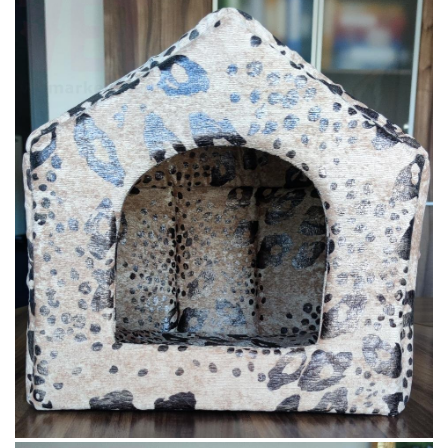
Товари для голубів
Товари для гризунів
Товари для коней
Товари для людей
Хозряд - господарчі товари оптом
Популярні зоотовари
Архив / Снято с производства