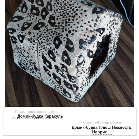
Предыдущий товар раздела:
← Домик-будка Каракуль
следующий товар раздела:
Домик-будка Плюш Нежность,
Норрис →