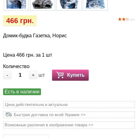
Кігтіточки
Vet Diet Canine Wet - ветеринарные диеты
для собак
Ласощі та корма
466 грн.
( 1 )
Лежаки, будиночки, охолоджуючи
Домик-будка Газетка, Норис
килимки
Миски, автогодівниці, поілки
Цена 466 грн. за 1 шт
Количество
Одяг та взуття
-
+
шт
Купить
Переноски, сумки, клітки
Есть в наличии
Післяопераційні засоби та витратні
Цена действительна и актуальна
матеріали
Быстрая доставка по всей Украине >>
Подарункові сертифікати
Возможные различия в изображении товара >>