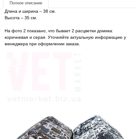
Товари для голубів
Полное описание
Длина и ширина – 38 см.
Высота – 35 см.
Товари для гризунів
На фото 2 показано, что бывает 2 расцветки домика:
Товари для коней
коричневая и серая. Уточняйте актуальную информацию у
менеджера при оформлении заказа.
Товари для людей
Хозряд - хозтовары оптом
Популярные зоотовары
Архив / Снято с производства