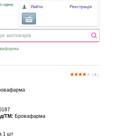
ї години
Увійти
Реєстрація
овафарма
( 8 )
Бровафарма
0187
д/ТМ:
Бровафарма
а 1 шт