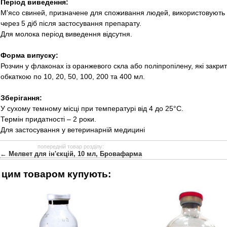
Період виведення:
М'ясо свиней, призначене для споживання людей, використовують ч
через 5 діб після застосування препарату.
Для молока період виведення відсутня.
Форма випуску:
Розчин у флаконах із оранжевого скла або поліпропілену, які закр
обкаткою по 10, 20, 50, 100, 200 та 400 мл.
Зберігання:
У сухому темному місці при температурі від 4 до 25°С.
Термін придатності – 2 роки.
Для застосування у ветеринарній медицині
попередній товар розділу:
← Мелвет для ін'єкцій, 10 мл, Бровафарма
 цим товаром купують: