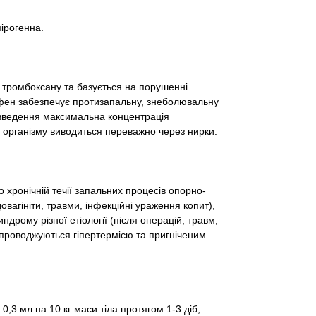
ірогенна.
а тромбоксану та базується на порушенні
офен забезпечує протизапальну, знеболювальну
 введення максимальна концентрація
 організму виводиться переважно через нирки.
о хронічній течії запальних процесів опорно-
овагініти, травми, інфекційні ураження копит),
ндрому різної етіології (після операцій, травм,
упроводжуються гіпертермією та пригніченим
,3 мл на 10 кг маси тіла протягом 1-3 діб;