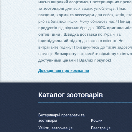
маємо
широкий асортимент ветеринарних препа
та зоотоварів
для всіх ваших улюбленців.
Ліки,
вакцини, корми та аксесуари
для собак, котів, пта
риб та багатьох інших. Чому обирають нас?
Понад 
продуктів
від відомих брендів.
100% оригінальніс
оптові ціни
.
Швидка доставка
по Україні та
індивідуальний підхід
до кожного клієнта. Не
витрачайте годину! Приєднуйтесь до тисяч задово
покупців
Ветмаркету
і отримайте
відмінну якість 
доступними цінами
!
Вдалих покупок!
Докладніше про компанію
Каталог зоотоварів
Ветеринарні препарати та
зоотовары
Кошик
Увійти, авторизація
Реєстрація