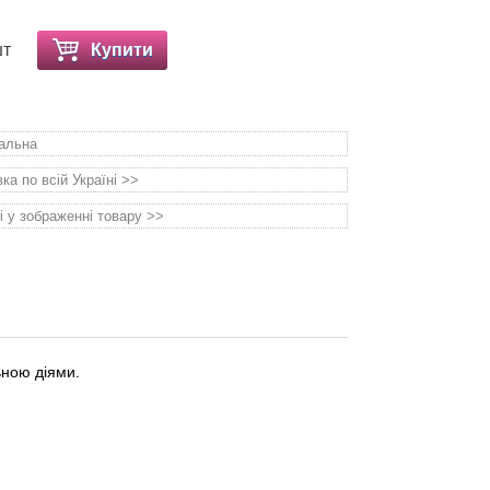
шт
Купити
уальна
а по всій Україні >>
і у зображенні товару >>
ною діями.