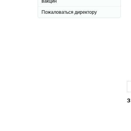
вакцин
Пожаловаться директору
З