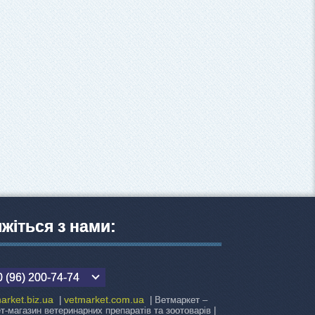
яжіться з нами:
 (96) 200-74-74
arket.biz.ua
vetmarket.com.ua
|
| Ветмаркет –
ет-магазин ветеринарних препаратів та зоотоварів |