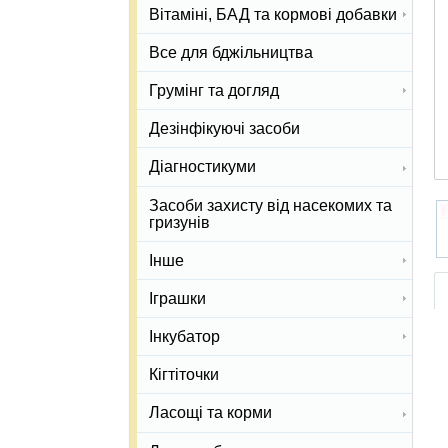
Вітаміні, БАД та кормові добавки
Все для бджільництва
Грумінг та догляд
Дезінфікуючі засоби
Діагностикуми
Засоби захисту від насекомих та
гризунів
Інше
Іграшки
Інкубатор
Кігтіточки
Ласощі та корми