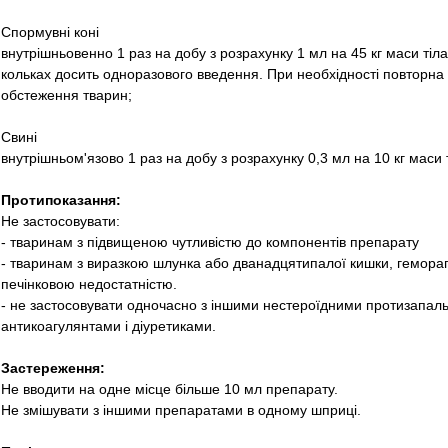
Спормувні коні
внутрішньовенно 1 раз на добу з розрахунку 1 мл на 45 кг маси тіла
кольках досить одноразового введення. При необхідності повторна 
обстеження тварин;
Свині
внутрішньом'язово 1 раз на добу з розрахунку 0,3 мл на 10 кг маси т
Протипоказання:
Не застосовувати:
- тваринам з підвищеною чутливістю до компонентів препарату
- тваринам з виразкою шлунка або дванадцятипалої кишки, гемор
печінковою недостатністю.
- не застосовувати одночасно з іншими нестероїдними протизапал
антикоагулянтами і діуретиками.
Застереження:
Не вводити на одне місце більше 10 мл препарату.
Не змішувати з іншими препаратами в одному шприцi.