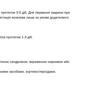
 протягом 3-5 діб. Для лікування тварини при
ін'єкція можлива лише за умови додаткового
іла протягом 1-3 діб.
агічною синдромом, вираженою нирковою або
ьними засобами, кортикостероїдами,