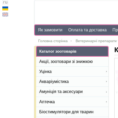
Як замовити
Оплата та доставка
Пр
Головна сторінка
Ветеринарні препарати 
Каталог зоотоварів
Акції, зоотовари зі знижкою
Уцінка
Акваріумістика
Амуніція та аксесуари
Аптечка
Біостимулятори для тварин