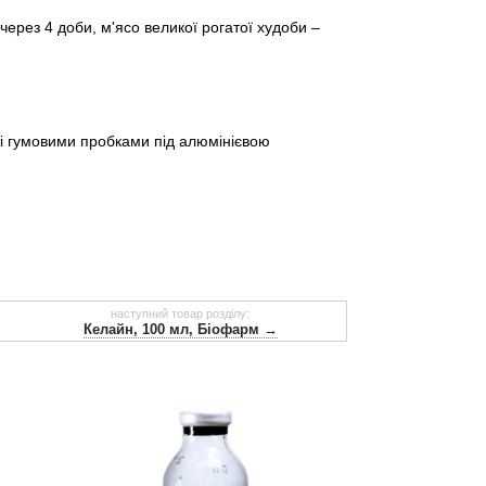
ерез 4 доби, м'ясо великої рогатої худоби –
иті гумовими пробками під алюмінієвою
наступний товар розділу:
Келайн, 100 мл, Біофарм →