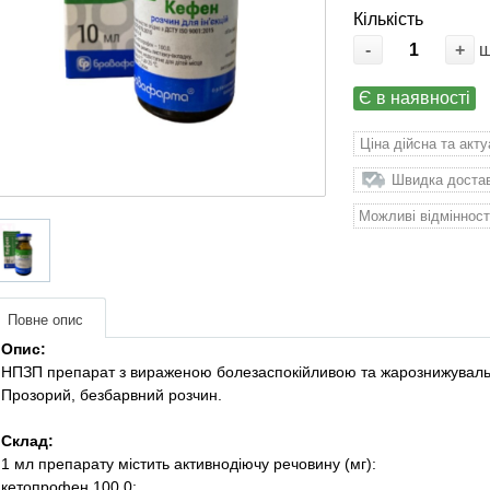
Кількість
-
+
Є в наявності
Ціна дійсна та акт
Швидка доставк
Можливі відмінност
Повне опис
Опис:
НПЗП препарат з вираженою болезаспокійливою та жарознижуваль
Прозорий, безбарвний розчин.
Склад:
1 мл препарату містить активнодіючу речовину (мг):
кетопрофен 100,0;