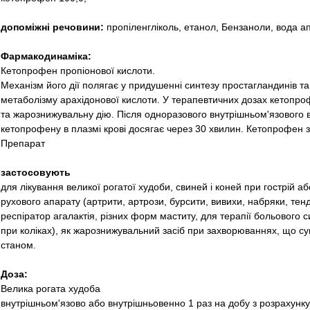
допоміжні речовини:
пропіленгліколь, етанол, Бензаноли, вода ап
Фармакодинаміка:
Кетопрофен пропіонової кислоти.
Механізм його дії полягає у придушенні синтезу простагландинів т
метаболізму арахідонової кислоти. У терапевтичних дозах кетопр
та жарознижувальну дію. Після одноразового внутрішньом'язового
кетопрофену в плазмі крові досягає через 30 хвилин. Кетопрофен з
Препарат
застосовують
для лікування великої рогатої худоби, свиней і коней при гострій аб
рухового апарату (артрити, артрози, бурсити, вивихи, набряки, тенд
респіратор агалактія, різних форм маститу, для терапії больового си
при коліках), як жарознижувальний засіб при захворюваннях, що с
станом.
Доза:
Велика рогата худоба
внутрішньом'язово або внутрішньовенно 1 раз на добу з розрахунку 0