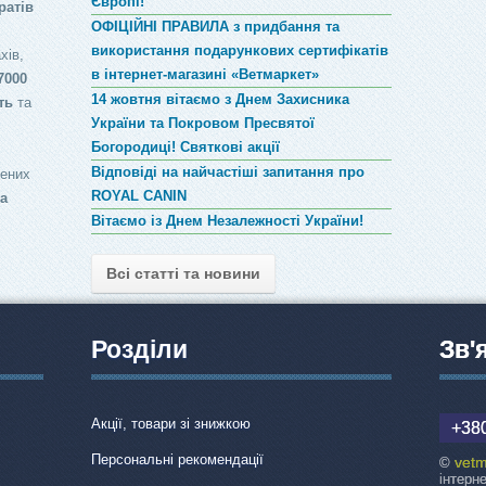
Європі!
ратів
ОФІЦІЙНІ ПРАВИЛА з придбання та
використання подарункових сертифікатів
хів,
в інтернет-магазині «Ветмаркет»
7000
14 жовтня вітаємо з Днем Захисника
ть
та
України та Покровом Пресвятої
Богородиці! Святкові акції
Відповіді на найчастіші запитання про
лених
ROYAL CANIN
за
Вітаємо із Днем Незалежності України!
Всі статті та новини
Розділи
Зв'
Акції, товари зі знижкою
+380
Персональні рекомендації
vetm
©
інтерн