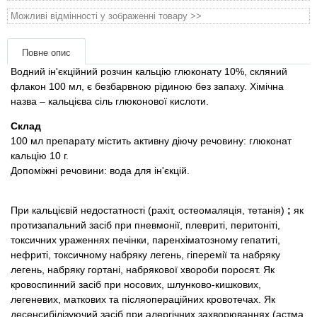
матеріали
Можливі відмінності у зображенні товару >>
Подарункові сертифікати
Повне опис
Водний ін'єкційний розчин кальцію глюконату 10%, скляний
Товари для голубів
флакон 100 мл, є безбарвною рідиною без запаху. Хімічна
назва – кальцієва сіль глюконової кислоти.
Товари для гризунів
Склад
100 мл препарату містить активну діючу речовину: глюконат
Товари для коней
кальцію 10 г.
Допоміжні речовини: вода для ін'єкцій.
Товари для людей
При кальцієвій недостатності (рахіт, остеомаляція, тетанія)
;
як
Хозряд - господарчі товари оптом
протизапальний засіб при пневмонії, плевриті, перитоніті,
токсичних ураженнях печінки, паренхіматозному гепатиті,
нефриті, токсичному набряку легень, гіперемії та набряку
Популярні зоотоварі
легень, набряку гортані, набрякової хвороби поросят. Як
кровоспинний засіб при носових, шлунково-кишкових,
Архів / Знято з виробництва
легеневих, маткових та післяопераційних кровотечах. Як
десенсибілізуючий засіб при алергічних захворюваннях (астма,