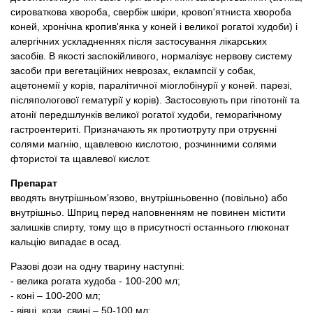
сироваткова хвороба, свербіж шкіри, кровоп'ятниста хвороба
коней, хронічна кропив'янка у коней і великої рогатої худоби) і
алергічних ускладненнях після застосування лікарських
засобів. В якості заспокійливого, нормалізує нервову систему
засоби при вегетаційних неврозах, еклампсії у собак,
ацетонемії у корів, паралітичної міоглобінурії у коней. парезі,
післяпологової гематурії у корів). Застосовують при гіпотонії та
атонії передшлунків великої рогатої худоби, геморагічному
гастроентериті. Призначають як протиотруту при отруєнні
солями магнію, щавлевою кислотою, розчинними солями
фтористої та щавлевої кислот.
Препарат
вводять внутрішньом'язово, внутрішньовенно (повільно) або
внутрішньо. Шприц перед наповненням не повинен містити
залишків спирту, тому що в присутності останнього глюконат
кальцію випадає в осад.
Разові дози на одну тварину наступні:
- велика рогата худоба - 100-200 мл;
- коні – 100-200 мл;
- вівці, кози, свині – 50-100 мл;