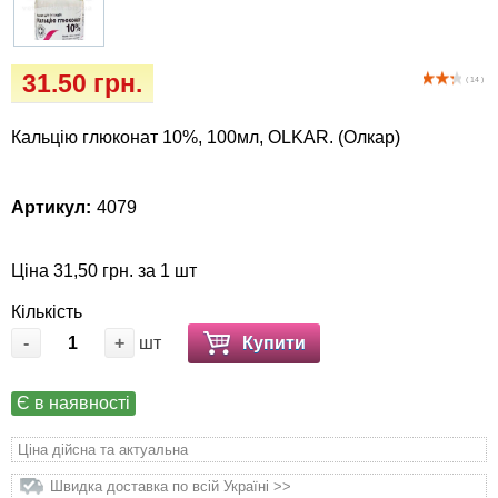
Іграшки
Vet Diet Canine Wet - ветеринарные диеты
для собак
Інкубатори
31.50 грн.
( 14 )
Кігтіточки
Кальцію глюконат 10%, 100мл, OLKAR. (Олкар)
Ласощі та корма
Артикул:
4079
Лежаки, будиночки, охолоджуючи
килимки
Ціна 31,50 грн. за 1 шт
Миски, автогодівниці, поілки
Кількість
-
+
шт
Купити
Одяг та взуття
Є в наявності
Переноски, сумки, клітки
Ціна дійсна та актуальна
Післяопераційні засоби та витратні
Швидка доставка по всій Україні >>