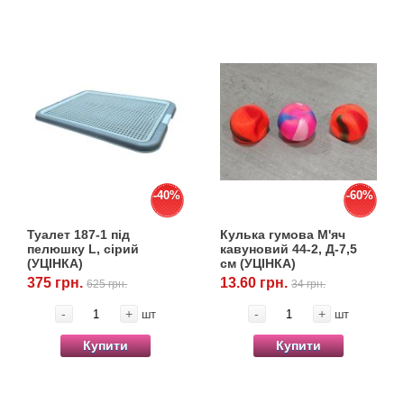
-40%
-60%
Туалет 187-1 під
Кулька гумова М'яч
пелюшку L, сірий
кавуновий 44-2, Д-7,5
(УЦІНКА)
см (УЦІНКА)
375 грн.
13.60 грн.
625 грн.
34 грн.
-
+
-
+
шт
шт
Купити
Купити