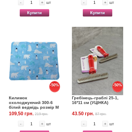
-
+
-
+
шт
шт
Купити
Купити
-50%
-50%
Килимок
Гребінець-граблі 25-1,
охолоджуючий 300-6
16*11 см (УЦІНКА)
білий ведмідь розмір М
(УЦІНКА)
109,50 грн.
43.50 грн.
219 грн.
87 грн.
-
+
-
+
шт
шт