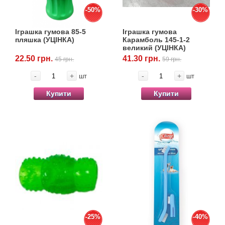
Іграшки
Vet Diet Canine Wet - ветеринарные диеты
-50%
-30%
для собак
Інкубатори
Іграшка гумова 85-5
Іграшка гумова
пляшка (УЦІНКА)
Карамболь 145-1-2
великий (УЦІНКА)
Кігтіточки
22.50 грн.
41.30 грн.
45 грн.
59 грн.
-
+
-
+
шт
шт
Ласощі та корма
Купити
Купити
Лежаки, будиночки, охолоджуючи
коврики
Миски, автогодівниці, поїлки
Одяг та взуття
Перенесення, сумки, клітини
Післяопераційні засоби та витратні
-25%
-40%