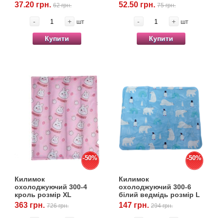
37.20 грн.
52.50 грн.
62 грн.
75 грн.
-
+
-
+
шт
шт
Купити
Купити
-50%
-50%
Килимок
Килимок
охолоджуючий 300-4
охолоджуючий 300-6
кроль розмір XL
білий ведмідь розмір L
(УЦІНКА)
(УЦІНКА)
363 грн.
147 грн.
726 грн.
294 грн.