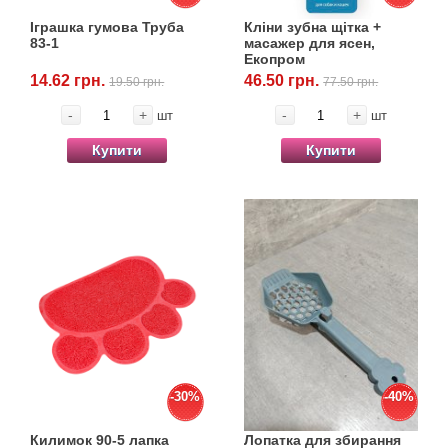
матеріали
Іграшка гумова Труба
Кліни зубна щітка +
83-1
масажер для ясен,
Подарункові сертифікати
Екопром
14.62 грн.
46.50 грн.
19.50 грн.
77.50 грн.
Товари для голубів
-
+
-
+
шт
шт
Купити
Купити
Товари для гризунів
Товари для коней
Товари для людей
Хозряд - господарчі товари оптом
Популярні зоотоварі
-30%
-40%
Архів / Знято з виробництва
Килимок 90-5 лапка
Лопатка для збирання