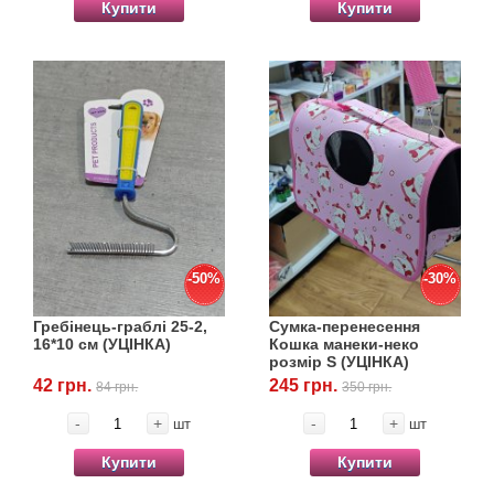
Купити
Купити
-50%
-30%
Гребінець-граблі 25-2,
Сумка-перенесення
16*10 см (УЦІНКА)
Кошка манеки-неко
розмір S (УЦІНКА)
42 грн.
245 грн.
84 грн.
350 грн.
-
+
-
+
шт
шт
Купити
Купити