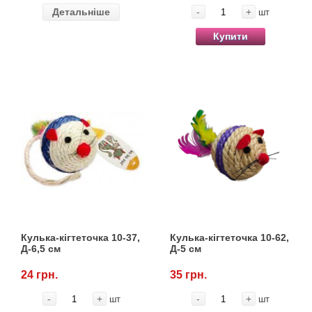
Детальніше
-
+
шт
Купити
Кулька-кігтеточка 10-37,
Кулька-кігтеточка 10-62,
Д-6,5 см
Д-5 см
24 грн.
35 грн.
-
+
-
+
шт
шт