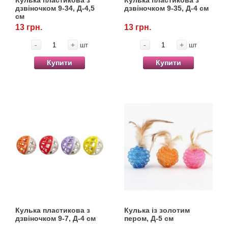
Кулька пластикова з
Кулька пластикова з
Товари для голубів
дзвіночком 9-34, Д-4,5
дзвіночком 9-35, Д-4 см
см
13 грн.
13 грн.
Товари для гризунів
-
+
-
+
шт
шт
Товари для коней
Купити
Купити
Товари для людей
Хозряд - господарчі товари оптом
Популярні зоотоварі
Архів / Знято з виробництва
Кулька пластикова з
Кулька із золотим
дзвіночком 9-7, Д-4 см
пером, Д-5 см