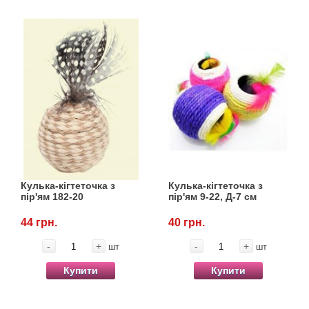
Кулька-кігтеточка з
Кулька-кігтеточка з
пір'ям 182-20
пір'ям 9-22, Д-7 см
44 грн.
40 грн.
-
+
-
+
шт
шт
Купити
Купити