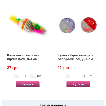
Кулька-кігтеточка з
Кулька-брязкальце з
пір'ям 9-24, Д-4 см
отворами 7-9, Д-4 см
37 грн.
11 грн.
-
+
-
+
шт
шт
Купити
Купити
Лідери продажів: