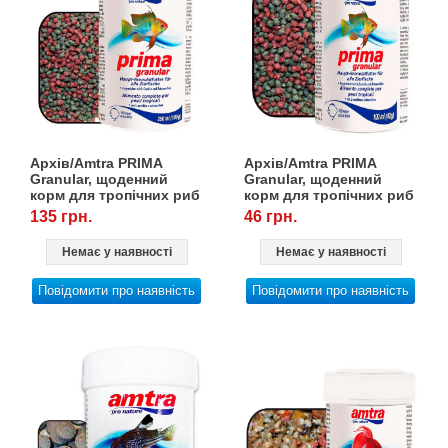
Архів/Amtra PRIMA
Архів/Amtra PRIMA
Granular, щоденний
Granular, щоденний
корм для тропічних риб
корм для тропічних риб
з L-карнитиіном, 250
з L-карнитиїном, 100
135 грн.
46 грн.
мл/105 г
мл/42 г
Немає у наявності
Немає у наявності
Повідомити про наявність
Повідомити про наявність