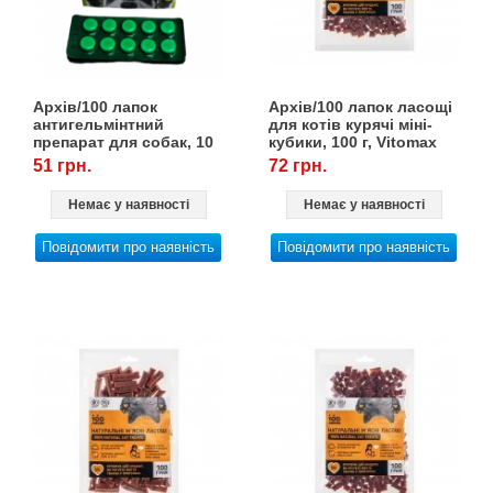
Кігтіточки
собак
Ласощі та корми
Архів/100 лапок
Архів/100 лапок ласощі
Лежаки, будиночки, охолоджуючи
антигельмінтний
для котів курячі міні-
коврики
препарат для собак, 10
кубики, 100 г, Vitomax
табл.
51 грн.
72 грн.
Миски, автогодівниці, поїлки
Немає у наявності
Немає у наявності
Повідомити про наявність
Повідомити про наявність
Одяг та взуття
Перенесення, сумки, клітини
Післяопераційні засоби та витратні
матеріали
Подарункові сертифікати