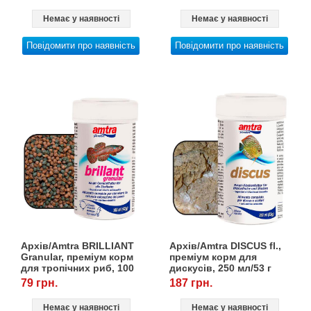
Немає у наявності
Немає у наявності
Повідомити про наявність
Повідомити про наявність
Архів/Amtra BRILLIANT
Архів/Amtra DISCUS fl.,
Granular, преміум корм
преміум корм для
для тропічних риб, 100
дискусів, 250 мл/53 г
мл/42 г
79 грн.
187 грн.
Немає у наявності
Немає у наявності