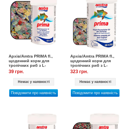
Архів/Amtra PRIMA fl.,
Архів/Amtra PRIMA fl.,
щоденний корм для
щоденний корм для
тропічних риб з L-
тропічних риб з L-
карнитиїном, 100 мл/22 г
карнитиіном, 1000
39 грн.
323 грн.
мл/200 г
Немає у наявності
Немає у наявності
Повідомити про наявність
Повідомити про наявність