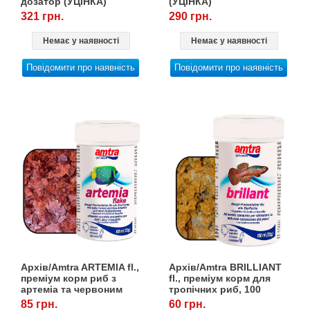
дозатор (УЦІНКА)
(УЦІНКА)
321 грн.
290 грн.
Немає у наявності
Немає у наявності
Повідомити про наявність
Повідомити про наявність
Архів/Amtra ARTEMIA fl.,
Архів/Amtra BRILLIANT
преміум корм риб з
fl., преміум корм для
артеміа та червоним
тропічних риб, 100
мотилем, 100 мл/22 г
мл/22 г
85 грн.
60 грн.