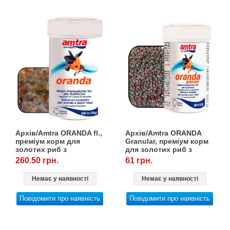
Архів/Amtra ORANDA fl.,
Архів/Amtra ORANDA
преміум корм для
Granular, преміум корм
золотих риб з
для золотих риб з
астаксантином, 1000
астаксантином, 100
260.50 грн.
61 грн.
мл/200 г
мл/42 г
Немає у наявності
Немає у наявності
Повідомити про наявність
Повідомити про наявність