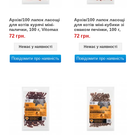
Товари для голубів
Товари для гризунів
Архів/100 лапок ласощі
Архів/100 лапок ласощі
для котів курячі міні-
для котів міні-кубики зі
палички, 100 г, Vitomax
смаком печінки, 100 г,
Товари для коней
Vitomax
72 грн.
72 грн.
Немає у наявності
Немає у наявності
Товари для людей
Повідомити про наявність
Повідомити про наявність
Хозряд - господарчі товари оптом
Популярні зоотоварі
Архів / Знято з виробництва