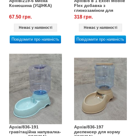
Архів/219-6 миска
Архів/8 в 1 Excel Mobile
Конюшина (УЦІНКА)
Flex добавка з
глюкозаміном для
собак, 150 г
67.50 грн.
318 грн.
Немає у наявності
Немає у наявності
Повідомити про наявність
Повідомити про наявність
Архів/836-191
Архів/836-197
гравітаційна напувалка-
диспенсер для корму