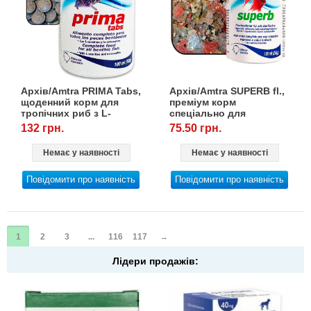
Архів/Amtra PRIMA Tabs,
Архів/Amtra SUPERB fl.,
щоденний корм для
преміум корм
тропічних риб з L-
спеціально для
карнитиїном, 100 мл/60 г
тропічних риб, 100
132 грн.
75.50 грн.
мл/20 г
Немає у наявності
Немає у наявності
Повідомити про наявність
Повідомити про наявність
1
2
3
...
116
117
→
Лідери продажів: