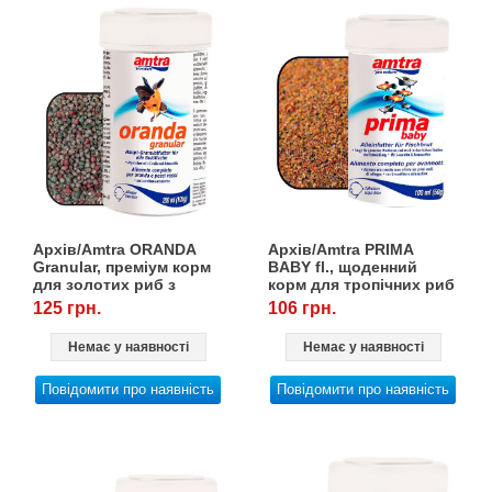
Архів/Amtra ORANDA
Архів/Amtra PRIMA
Granular, преміум корм
BABY fl., щоденний
для золотих риб з
корм для тропічних риб
астаксантином, 250
з L-карнитиїном, 100
125 грн.
106 грн.
мл/105 г
мл/50 г
Немає у наявності
Немає у наявності
Повідомити про наявність
Повідомити про наявність