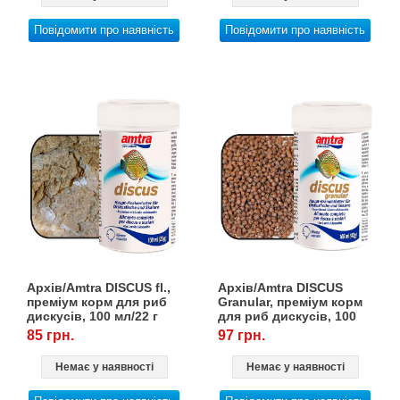
Повідомити про наявність
Повідомити про наявність
Архів/Amtra DISCUS fl.,
Архів/Amtra DISCUS
преміум корм для риб
Granular, преміум корм
дискусів, 100 мл/22 г
для риб дискусів, 100
мл/42 г
85 грн.
97 грн.
Немає у наявності
Немає у наявності