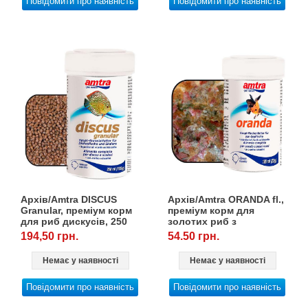
Повідомити про наявність
Повідомити про наявність
Архів/Amtra DISCUS
Архів/Amtra ORANDA fl.,
Granular, преміум корм
преміум корм для
для риб дискусів, 250
золотих риб з
мл/105 г
астаксантином, 100
194,50 грн.
54.50 грн.
мл/20 г
Немає у наявності
Немає у наявності
Повідомити про наявність
Повідомити про наявність