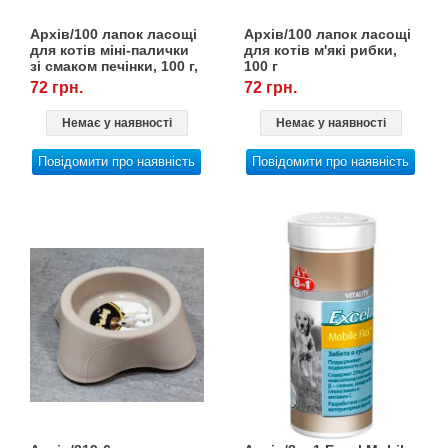
Архів/100 лапок ласощі
Архів/100 лапок ласощі
для котів міні-палички
для котів м'які рибки,
зі смаком печінки, 100 г,
100 г
Vitomax
72 грн.
72 грн.
Немає у наявності
Немає у наявності
Повідомити про наявність
Повідомити про наявність