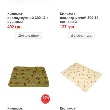
Кігтіточки
Vet Diet Canine Wet - ветеринарные диеты
для собак
Ласощі та корма
Килимок
Килимок
охолоджуючий 300-11 з
охолоджуючий 300-12
вушками
хакі синій
Лежаки, будиночки, охолоджуючи
492 грн.
137 грн.
килимки
Детальніше
Детальніше
Миски, автогодівниці, поілки
Одяг та взуття
Перенесення, сумки, клітини
Післяопераційні засоби та витратні
матеріали
-50%
Подарункові сертифікати
Килимок
Килимок