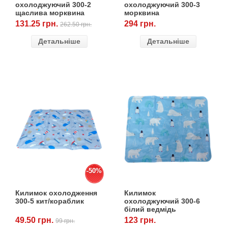
Товари для голубів
охолоджуючий 300-2
охолоджуючий 300-3
щаслива морквина
морквина
(УЦІНКА)
131.25 грн.
294 грн.
262.50 грн.
Товари для гризунів
Детальніше
Детальніше
Товари для коней
Товари для людей
Хозряд - господарчі товари оптом
Популярні зоотоварі
Архів / Знято з виробництва
-50%
Килимок охолодження
Килимок
300-5 кит/кораблик
охолоджуючий 300-6
білий ведмідь
49.50 грн.
123 грн.
99 грн.