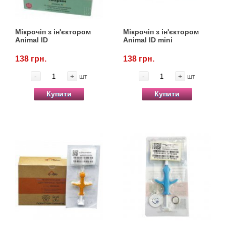
Кігтіточки
Vet Diet Canine Wet - ветеринарные диеты
для собак
Ласощі та корма
Мікрочіп з ін'єктором
Мікрочіп з ін'єктором
Animal ID
Animal ID mini
Лежаки, будиночки, охолоджуючи
138 грн.
138 грн.
килимки
-
+
-
+
шт
шт
Миски, автогодівниці, поілки
Купити
Купити
Одяг та взуття
Переноски, сумки, клітки
Післяопераційні засоби та витратні
матеріали
Подарункові сертифікати