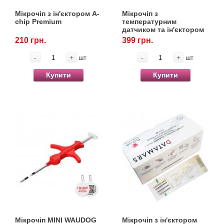
Товари для голубів
Мікрочіп з ін'єктором А-
Мікрочіп з
chip Premium
температурним
Товари для гризунів
датчиком та ін'єктором
А-chip
210 грн.
399 грн.
Товари для коней
-
+
-
+
шт
шт
Купити
Купити
Товари для людей
Хозряд - господарчі товари оптом
Популярні зоотоварі
Архів / Знято з виробництва
Мікрочіп MINI WAUDOG
Мікрочіп з ін'єктором