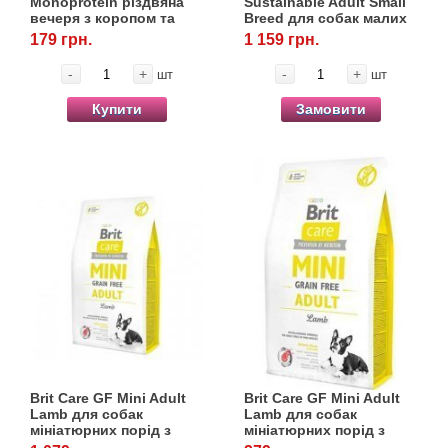
Monoprotein різдвяна
Sustainable Adult Small
вечеря з коропом та
Breed для собак малих
картоплею, 400 г
порід з куркою та
179 грн.
1 159 грн.
комахами, 3 кг
-
+
-
+
шт
шт
Купити
Замовити
Brit Care GF Mini Adult
Brit Care GF Mini Adult
Lamb для собак
Lamb для собак
мініатюрних порід з
мініатюрних порід з
ягнятиною, 2 кг
ягнятиною, 400 г