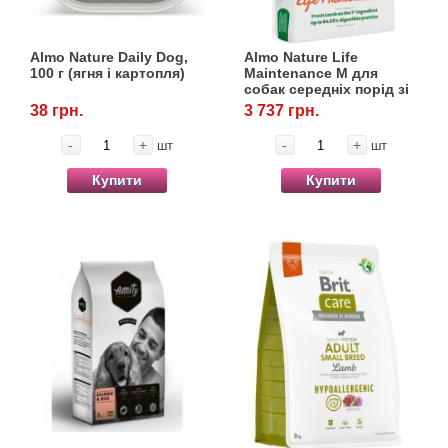
Товари для голубів
Almo Nature Daily Dog,
Almo Nature Life
Товари для гризунів
100 г (ягня і картопля)
Maintenance M для
собак середніх порід зі
свіжим ягнятком, 12 кг
Товари для коней
38 грн.
3 737 грн.
-
+
-
+
шт
шт
Товари для людей
Купити
Купити
Хозряд - господарчі товари оптом
Популярні зоотоварі
Архів / Знято з виробництва