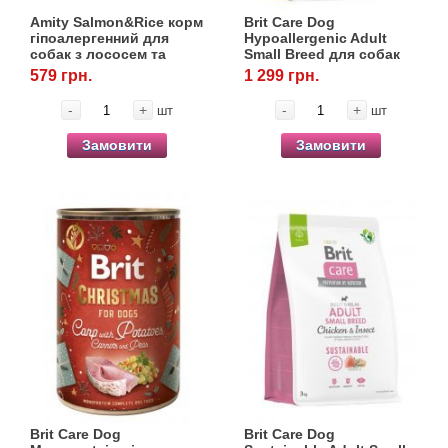
Amity Salmon&Rice корм
Brit Care Dog
гіпоалергенний для
Hypoallergenic Adult
собак з лососем та
Small Breed для собак
рисом, 3 кг
малих порід
579 грн.
1 299 грн.
гіпоалергенний з
ягнятком,3 кг
-
+
-
+
шт
шт
Замовити
Замовити
Brit Care Dog
Brit Care Dog