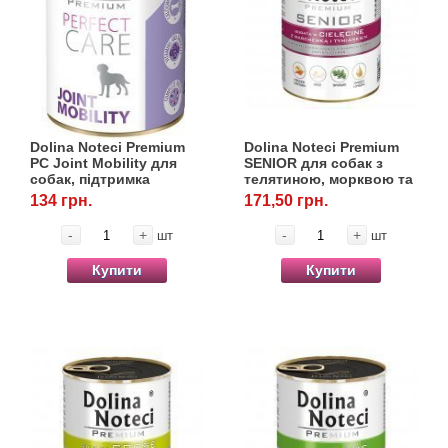
Dolina Noteci Premium
Dolina Noteci Premium
PC Joint Mobility для
SENIOR для собак з
собак, підтримка
телятиною, морквою та
суглобів, 400 г
чебрецем, 400 г
134 грн.
171,50 грн.
-
+
-
+
шт
шт
Купити
Купити