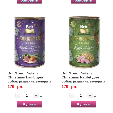
Замовити
Замовити
Brit Mono Protein
Brit Mono Protein
Christmas Lamb для
Christmas Rabbit для
собак різдвяна вечеря з
собак різдвяна вечеря з
ягнятком, 400 г
кроликом, 400 г
179 грн.
179 грн.
-
+
-
+
шт
шт
Купити
Купити