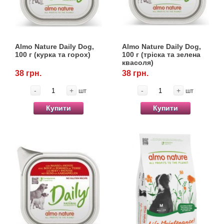
Кігтіточки
собак
Ласощі та корми
Almo Nature Daily Dog,
Almo Nature Daily Dog,
Лежаки, будиночки, охолоджуючи
100 г (курка та горох)
100 г (тріска та зелена
квасоля)
коврики
38 грн.
38 грн.
Миски, автогодівниці, поїлки
-
+
-
+
шт
шт
Купити
Купити
Одяг та взуття
Перенесення, сумки, клітини
Післяопераційні засоби та витратні
матеріали
Подарункові сертифікати