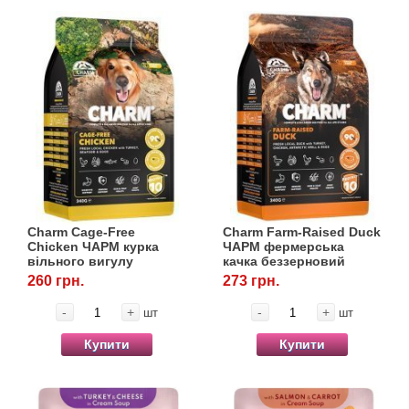
Charm Cage-Free
Charm Farm-Raised Duck
Chicken ЧАРМ курка
ЧАРМ фермерська
вільного вигулу
качка беззерновий
беззерновий холістик
холістик для собак, 340
260 грн.
273 грн.
для собак, 340 г
г
-
+
-
+
шт
шт
Купити
Купити