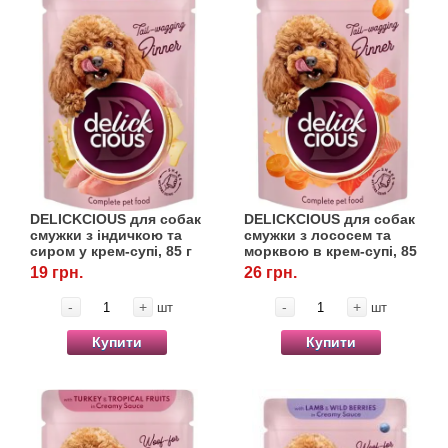
DELICKCIOUS для собак
DELICKCIOUS для собак
смужки з індичкою та
смужки з лососем та
сиром у крем-супі, 85 г
морквою в крем-супі, 85
г
19 грн.
26 грн.
-
+
-
+
шт
шт
Купити
Купити