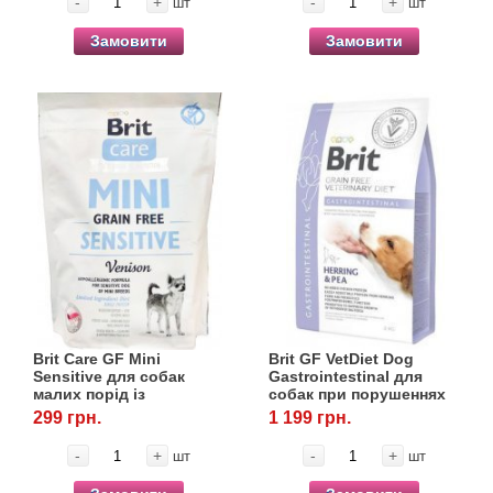
-
+
-
+
шт
шт
Замовити
Замовити
Brit Care GF Mini
Brit GF VetDiet Dog
Sensitive для собак
Gastrointestinal для
малих порід із
собак при порушеннях
чутливим травленням,
травлення, 2 кг
299 грн.
1 199 грн.
400 г
-
+
-
+
шт
шт