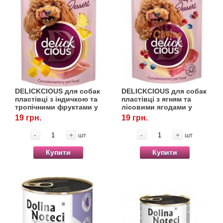
DELICKCIOUS для собак
DELICKCIOUS для собак
пластівці з індичкою та
пластівці з ягням та
тропічними фруктами у
лісовими ягодами у
вершковому соусі, 80 г
вершковому соусі, 80 г
19 грн.
19 грн.
-
+
-
+
шт
шт
Купити
Купити