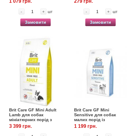
1 079 грн.
279 грн.
-
+
-
+
шт
шт
Замовити
Замовити
Brit Care GF Mini Adult
Brit Care GF Mini
Lamb для собак
Sensitive для собак
мініатюрних порід з
малих порід із
ягнятиною, 7 кг
чутливим травленням, 2
3 399 грн.
1 199 грн.
кг