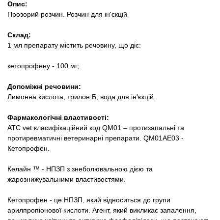
Опис:
Товари для голубів
Прозорий розчин. Розчин для ін'єкцій
Товари для гризунів
Склад:
1 мл препарату містить речовину, що діє:
Товари для коней
кетопрофену - 100 мг;
Товари для людей
Допоміжні речовини:
Лимонна кислота, трилон Б, вода для ін'єкцій.
Хозряд - господарчі товари оптом
Фармакологічні властивості:
ATC vet класифікаційний код QМ01 – протизапальні та
Популярні зоотовари
протиревматичні ветеринарні препарати. QM01AE03 -
Кетопрофен.
Архів / Знято з виробництва
Келайн ™ - НПЗП з знеболювальною дією та
жарознижувальними властивостями.
Кетопрофен - це НПЗП, який відноситься до групи
арилпропіонової кислоти. Агент, який викликає запалення,