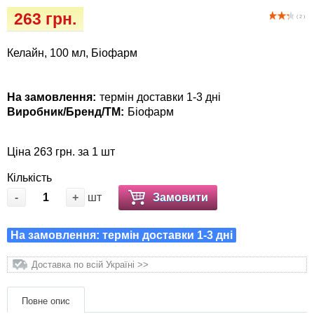
Кігтіточки
Vet Diet Canine Wet - ветеринарные диеты
263 грн.
( 2 )
для собак
Ласощі та корма
Келайн, 100 мл, Біофарм
Лежаки, будиночки, охолоджуючи
килимки
На замовлення:
термін доставки 1-3 дні
Виробник/Бренд/ТМ:
Біофарм
Миски, автогодівниці, поілки
Ціна 263 грн. за 1 шт
Одяг та взуття
Кількість
Переноски, сумки, клітки
-
+
шт
Замовити
Післяопераційні засоби та витратні
На замовлення: термін доставки 1-3 дні
матеріали
Доставка по всій Україні >>
Подарункові сертифікати
Повне опис