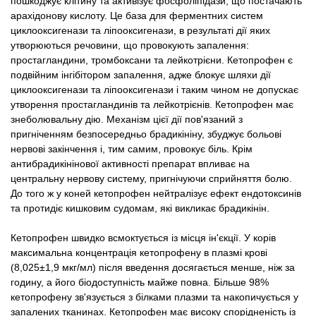
пошкоджує клітину та активізує фосфоліпідази, що постачають
арахідонову кислоту. Це база для ферментних систем
циклооксигенази та ліпооксигенази, в результаті дії яких
утворюються речовини, що провокують запалення:
простагландини, тромбоксани та лейкотрієни. Кетопрофен є
подвійним інгібітором запалення, адже блокує шляхи дії
циклооксигенази та ліпооксигенази і таким чином не допускає
утворення простагландинів та лейкотрієнів. Кетопрофен має
знеболювальну дію. Механізм цієї дії пов'язаний з
пригніченням безпосередньо брадикініну, збуджує больові
нервові закінчення і, тим самим, провокує біль. Крім
антибрадикінінової активності препарат впливає на
центральну нервову систему, пригнічуючи сприйняття болю.
До того ж у коней кетопрофен нейтралізує ефект ендотоксинів
та протидіє кишковим судомам, які викликає брадикінін.
Кетопрофен швидко всмоктується із місця ін'єкції. У корів
максимальна концентрація кетопрофену в плазмі крові
(8,025±1,9 мкг/мл) після введення досягається менше, ніж за
годину, а його біодоступність майже повна. Більше 98%
кетопрофену зв'язується з білками плазми та накопичується у
запалених тканинах. Кетопрофен має високу спорідненість із