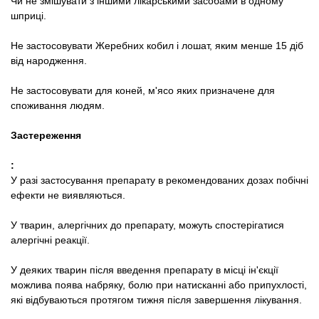
Чи не змішувати з іншими лікарськими засобами в одному
шприці.
Не застосовувати Жеребних кобил і лошат, яким менше 15 діб
від народження.
Не застосовувати для коней, м'ясо яких призначене для
споживання людям.
Застереження
:
У разі застосування препарату в рекомендованих дозах побічні
ефекти не виявляються.
У тварин, алергічних до препарату, можуть спостерігатися
алергічні реакції.
У деяких тварин після введення препарату в місці ін'єкції
можлива поява набряку, болю при натисканні або припухлості,
які відбуваються протягом тижня після завершення лікування.