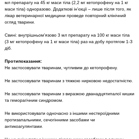
мл препарату на 45 кг маси тіла (2,2 мг кетопрофену на 1 кг
маси тіла) одноразово. Додаткові ін'єкції – лише після того, як
лікар ветеринарної медицини проведе повторний клінічний
огляд тварини.
Свині: внутрішньом'язово 3 мл препарату на 100 кг маси тіла
(3 мг кетопрофену на 1 кг маси тіла) раз на добу протягом 1-3
діб.
Протипоказання:
Не застосовувати тваринам, чутливим до кетопрофену.
Не застосовувати тваринам з тяжкою нирковою недостатністю.
Не застосовувати тваринам з виразкою дванадцятипалої кишки
та геморагічним синдромом.
Не використовувати одночасно з іншими нестероїдними
протизапальними, сечогінними засобами чи
антикоагулянтами.