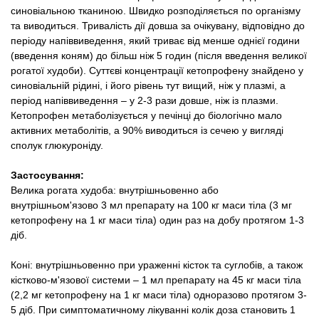
синовіальною тканиною. Швидко розподіляється по організму
та виводиться. Тривалість дії довша за очікувану, відповідно до
періоду напіввиведення, який триває від менше однієї години
(введення коням) до більш ніж 5 годин (після введення великої
рогатої худоби). Суттєві концентрації кетопрофену знайдено у
синовіальній рідині, і його рівень тут вищий, ніж у плазмі, а
період напіввиведення – у 2-3 рази довше, ніж із плазми.
Кетопрофен метаболізується у печінці до біологічно мало
активних метаболітів, а 90% виводиться із сечею у вигляді
сполук глюкуроніду.
Застосування:
Велика рогата худоба: внутрішньовенно або
внутрішньом'язово 3 мл препарату на 100 кг маси тіла (3 мг
кетопрофену на 1 кг маси тіла) один раз на добу протягом 1-3
діб.
Коні: внутрішньовенно при ураженні кісток та суглобів, а також
кістково-м'язової системи – 1 мл препарату на 45 кг маси тіла
(2,2 мг кетопрофену на 1 кг маси тіла) одноразово протягом 3-
5 діб. При симптоматичному лікуванні колік доза становить 1