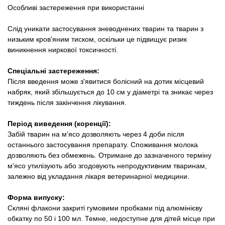
Особливі застереження при використанні
Слід уникати застосування зневоднених тварин та тварин з
низьким кров'яним тиском, оскільки це підвищує ризик
виникнення ниркової токсичності.
Спеціальні застереження:
Після введення може з'явитися болісний на дотик місцевий
набряк, який збільшується до 10 см у діаметрі та зникає через
тиждень після закінчення лікування.
Період виведення (коренції):
Забій тварин на м'ясо дозволяють через 4 доби після
останнього застосування препарату. Споживання молока
дозволяють без обмежень. Отримане до зазначеного терміну
м'ясо утилізують або згодовують непродуктивним тваринам,
залежно від укладання лікаря ветеринарної медицини.
Форма випуску:
Скляні флакони закриті гумовими пробками під алюмінієву
обкатку по 50 і 100 мл.
Темне, недоступне для дітей місце при