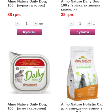
Almo Nature Daily Dog,
Almo Nature Daily Dog,
Товари для голубів
100 г (курка та горох)
100 г (тріска та зелена
квасоля)
38 грн.
38 грн.
Товари для гризунів
-
+
-
+
шт
шт
Товари для коней
Купити
Купити
Товари для людей
Хозряд - господарчі товари оптом
Популярні зоотоварі
Архів / Знято з виробництва
Almo Nature Daily Dog,
Almo Nature Holistic Cat
100 г (ягня і картопля)
для виведення вовни з