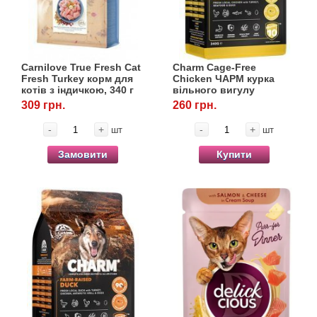
Carnilove True Fresh Cat
Charm Cage-Free
Fresh Turkey корм для
Chicken ЧАРМ курка
котів з індичкою, 340 г
вільного вигулу
беззерновий холістик
309 грн.
260 грн.
для собак, 340 г
-
+
-
+
шт
шт
Замовити
Купити