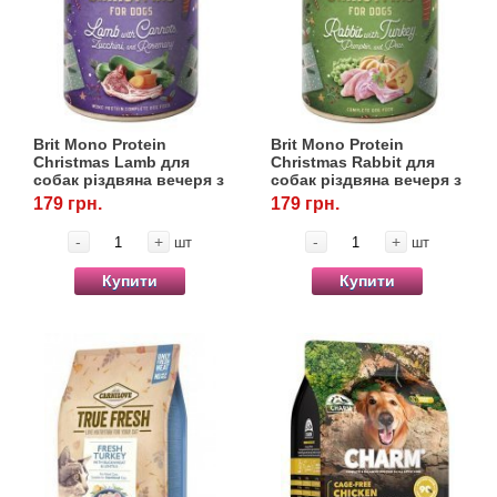
Brit Mono Protein
Brit Mono Protein
Christmas Lamb для
Christmas Rabbit для
собак різдвяна вечеря з
собак різдвяна вечеря з
ягнятком, 400 г
кроликом, 400 г
179 грн.
179 грн.
-
+
-
+
шт
шт
Купити
Купити