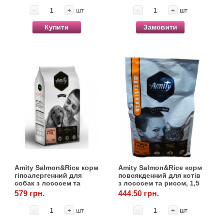
-
+
-
+
шт
шт
Купити
Замовити
Amity Salmon&Rice корм
Amity Salmon&Rice корм
гіпоалергенний для
повсякденний для котів
собак з лососем та
з лососем та рисом, 1,5
рисом, 3 кг
кг
579 грн.
444.50 грн.
-
+
-
+
шт
шт