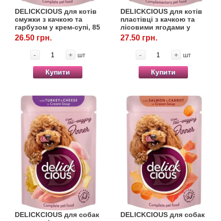
DELICKCIOUS для котів
DELICKCIOUS для котів
смужки з качкою та
пластівці з качкою та
гарбузом у крем-супі, 85
лісовими ягодами у
г
вершковому соусі, 80 г
26.50 грн.
27.50 грн.
-
+
-
+
шт
шт
Купити
Купити
DELICKCIOUS для собак
DELICKCIOUS для собак