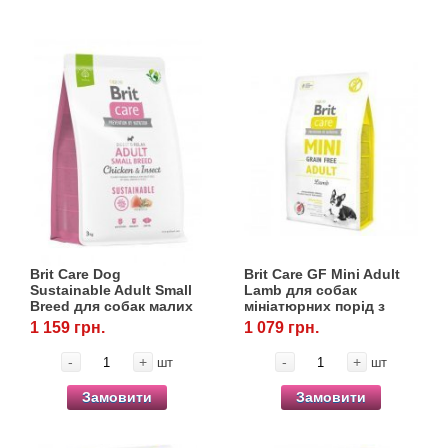
Brit Care Dog
Brit Care GF Mini Adult
Sustainable Adult Small
Lamb для собак
Breed для собак малих
мініатюрних порід з
порід з куркою та
ягнятиною, 2 кг
1 159 грн.
1 079 грн.
комахами, 3 кг
-
+
-
+
шт
шт
Замовити
Замовити