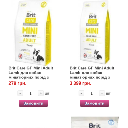
Brit Care GF Mini Adult
Brit Care GF Mini Adult
Lamb для собак
Lamb для собак
мініатюрних порід з
мініатюрних порід з
ягнятиною, 400 г
ягнятиною, 7 кг
279 грн.
3 399 грн.
-
+
-
+
шт
шт
Замовити
Замовити