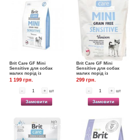
Brit Care GF Mini
Brit Care GF Mini
Sensitive для собак
Sensitive для собак
малих порід із
малих порід із
чутливим травленням, 2
чутливим травленням,
1 199 грн.
299 грн.
кг
400 г
-
+
-
+
шт
шт
Замовити
Замовити