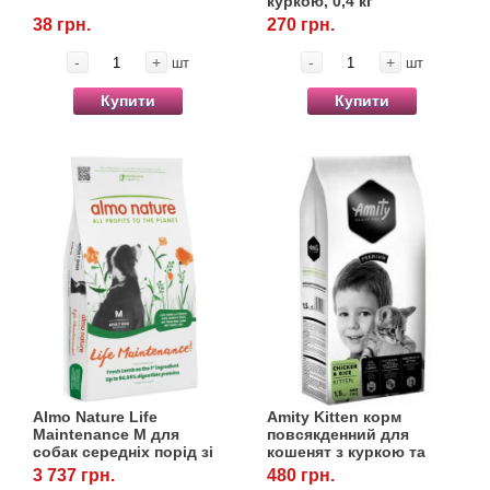
куркою, 0,4 кг
38 грн.
270 грн.
-
+
-
+
шт
шт
Купити
Купити
Almo Nature Life
Amity Kitten корм
Maintenance M для
повсякденний для
собак середніх порід зі
кошенят з куркою та
свіжим ягнятком, 12 кг
рисом, 1,5 кг
3 737 грн.
480 грн.