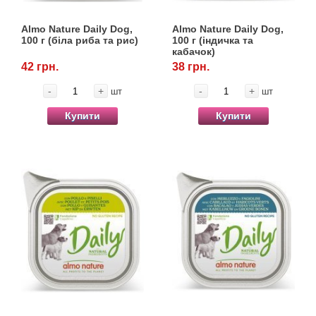
Кігтіточки
собак
Almo Nature Daily Dog,
Almo Nature Daily Dog,
Ласощі та корми
100 г (біла риба та рис)
100 г (індичка та
кабачок)
42 грн.
38 грн.
Лежаки, будиночки, охолоджуючи
коврики
-
+
-
+
шт
шт
Купити
Купити
Миски, автогодівниці, поїлки
Одяг та взуття
Перенесення, сумки, клітини
Післяопераційні засоби та витратні
матеріали
Подарункові сертифікати