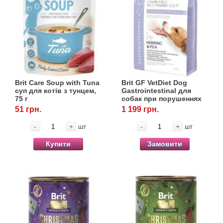
Brit Care Soup with Tuna
Brit GF VetDiet Dog
суп для котів з тунцем,
Gastrointestinal для
75 г
собак при порушеннях
травлення, 2 кг
51 грн.
1 199 грн.
-
+
-
+
шт
шт
Купити
Замовити