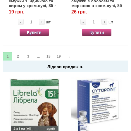
смужки з індичкою та
смужки з лососем та
сиром у крем-супі, 85 г
морквою в крем-супі, 85
г
19 грн.
26 грн.
-
+
-
+
шт
шт
Купити
Купити
1
2
3
...
18
19
→
Лідери продажів: