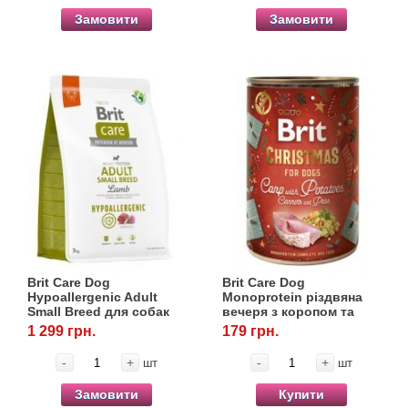
Замовити
Замовити
Brit Care Dog
Brit Care Dog
Hypoallergenic Adult
Monoprotein різдвяна
Small Breed для собак
вечеря з коропом та
малих порід
картоплею, 400 г
1 299 грн.
179 грн.
гіпоалергенний з
ягнятком,3 кг
-
+
-
+
шт
шт
Замовити
Купити