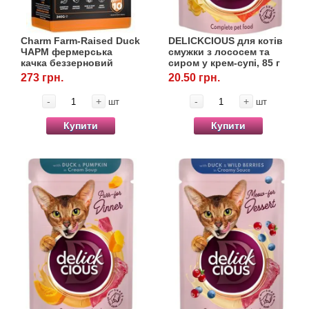
Charm Farm-Raised Duck
DELICKCIOUS для котів
ЧАРМ фермерська
смужки з лососем та
качка беззерновий
сиром у крем-супі, 85 г
холістик для собак, 340
273 грн.
20.50 грн.
г
-
+
-
+
шт
шт
Купити
Купити