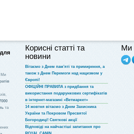
Корисні статті та
Ми 
 для
новини
Вітаємо з Днем пам'яті та примирення, а
також з Днем Перемоги над нацизмом у
 Ми
Європі!
ратів
ОФІЦІЙНІ ПРАВИЛА з придбання та
використання подарункових сертифікатів
хів,
в інтернет-магазині «Ветмаркет»
7000
14 жовтня вітаємо з Днем Захисника
ть
та
України та Покровом Пресвятої
Богородиці! Святкові акції
Відповіді на найчастіші запитання про
лених
ROYAL CANIN
за