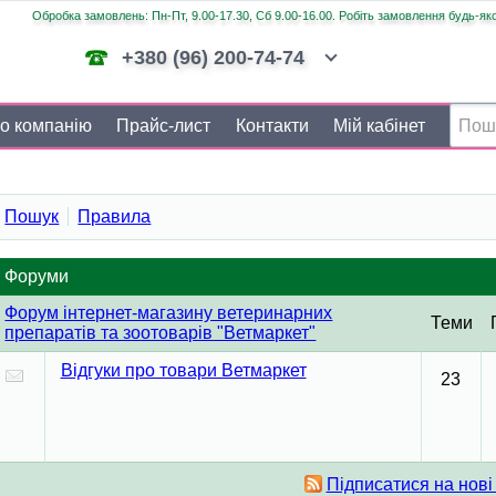
Обробка замовлень: Пн-Пт, 9.00-17.30, Сб 9.00-16.00. Робіть замовлення будь-яко
+380 (96) 200-74-74
о компанію
Прайс-лист
Контакти
Мій кабінет
Пошук
Правила
Форуми
Форум інтернет-магазину ветеринарних
Теми
препаратів та зоотоварів "Ветмаркет"
Відгуки про товари Ветмаркет
23
Підписатися на нові