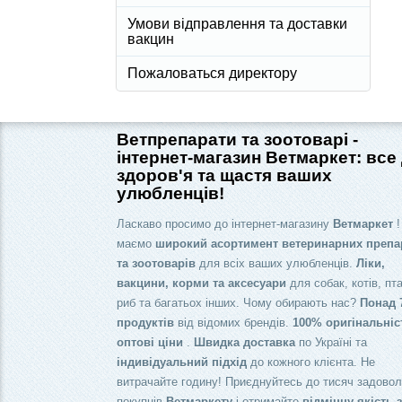
Умови відправлення та доставки
вакцин
Пожаловаться директору
Ветпрепарати та зоотоварі -
інтернет-магазин Ветмаркет: все
здоров'я та щастя ваших
улюбленців!
Ласкаво просимо до інтернет-магазину
Ветмаркет
!
маємо
широкий асортимент ветеринарних препа
та зоотоварів
для всіх ваших улюбленців.
Ліки,
вакцини, корми та аксесуари
для собак, котів, пта
риб та багатьох інших. Чому обирають нас?
Понад 
продуктів
від відомих брендів.
100% оригінальніс
оптові ціни
.
Швидка доставка
по Україні та
індивідуальний підхід
до кожного клієнта. Не
витрачайте годину! Приєднуйтесь до тисяч задово
покупців
Ветмаркету
і отримайте
відмінну якість 