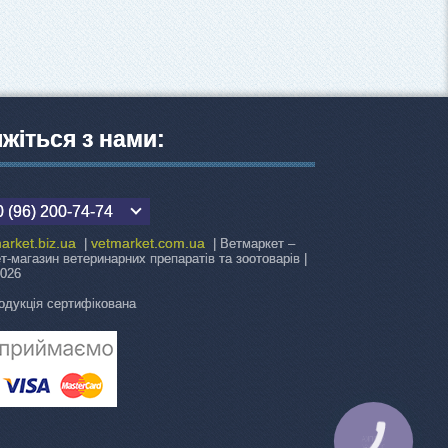
яжіться з нами:
 (96) 200-74-74
arket.biz.ua
vetmarket.com.ua
|
| Ветмаркет –
ет-магазин ветеринарних препаратів та зоотоварів |
2026
одукція сертифікована
КНОПКА
ЗВ'ЯЗКУ