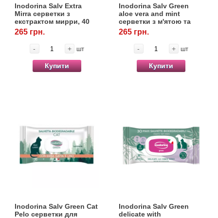
Inodorina Salv Extra
Inodorina Salv Green
Mirra серветки з
aloe vera and mint
екстрактом мирри, 40
серветки з м'ятою та
шт.
алое віра, 30 шт.
265 грн.
265 грн.
-
+
-
+
шт
шт
Купити
Купити
Inodorina Salv Green Cat
Inodorina Salv Green
Pelo серветки для
delicate with