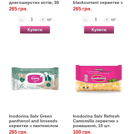
довгошерстих котів, 30
blackcurrant серветки з
шт.
чорною смородиною,
265 грн.
265 грн.
30 шт.
-
+
-
+
шт
шт
Купити
Купити
Inodorina Salv Green
Inodorina Salv Refresh
panthenol and linseeds
Camomilla серветки з
серветки з пантенолом
ромашкою, 15 шт.
та олією насіння льону,
265 грн.
100 грн.