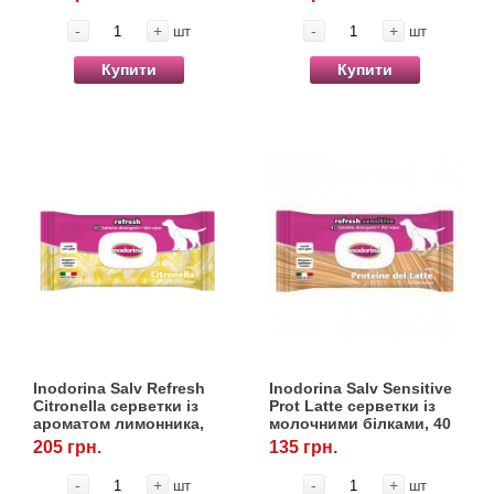
30 шт.
-
+
-
+
шт
шт
Купити
Купити
Inodorina Salv Refresh
Inodorina Salv Sensitive
Citronella серветки із
Prot Latte серветки із
ароматом лимонника,
молочними білками, 40
40 шт.
шт.
205 грн.
135 грн.
-
+
-
+
шт
шт