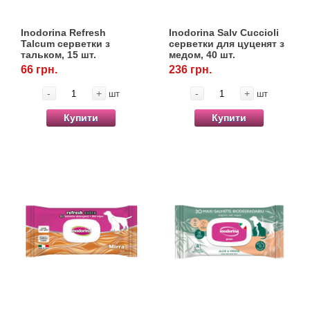
Товари для голубів
Inodorina Refresh
Inodorina Salv Cuccioli
Товари для гризунів
Talcum серветки з
серветки для цуценят з
тальком, 15 шт.
медом, 40 шт.
66 грн.
236 грн.
Товари для коней
-
+
-
+
шт
шт
Товари для людей
Купити
Купити
Хозряд - господарчі товари оптом
Популярні зоотоварі
Архів / Знято з виробництва