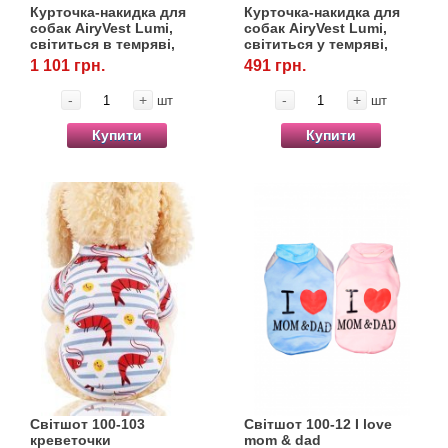
Курточка-накидка для
Курточка-накидка для
собак AiryVest Lumi,
собак AiryVest Lumi,
світиться в темряві,
світиться у темряві,
розмір М
розмір ХXS
1 101 грн.
491 грн.
-
+
-
+
шт
шт
Купити
Купити
Світшот 100-103
Світшот 100-12 I love
креветочки
mom & dad