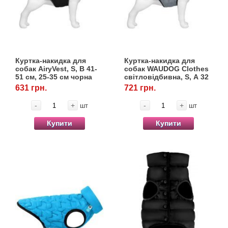
Куртка-накидка для
Куртка-накидка для
собак AiryVest, S, B 41-
собак WAUDOG Clothes
51 см, 25-35 см чорна
світловідбивна, S, А 32
см, B 41-51 см, З 25-35
631 грн.
721 грн.
см
-
+
-
+
шт
шт
Купити
Купити