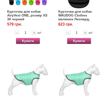
Курточка для собак
Курточка для собак
AiryVest ONE, розмір ХS
WAUDOG Clothes
30 чорний
малюнок Леопард,
XS30, 43-46 см, З 27-30
579 грн.
623 грн.
см
-
+
-
+
шт
шт
Купити
Купити