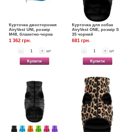
Курточка двостороння
Курточка для собак
AiryVest UNI, розмір
AiryVest ONE, розмір S
М48, блакитно-чорна
35 чорний
1 362 грн.
681 грн.
-
+
-
+
шт
шт
Купити
Купити