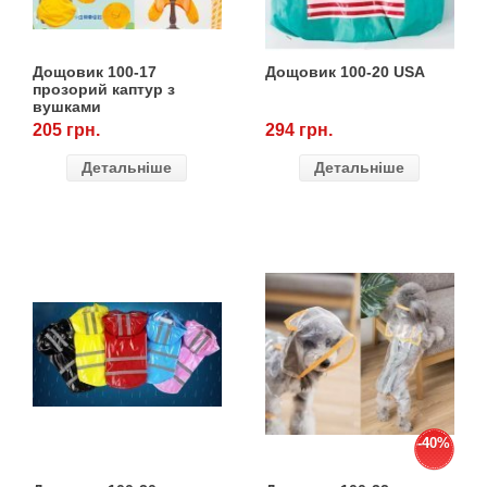
Кігтіточки
Vet Diet Canine Wet - ветеринарные диеты
для собак
Ласощі та корма
Дощовик 100-17
Дощовик 100-20 USA
прозорий каптур з
вушками
Лежаки, будиночки, охолоджуючи
205 грн.
294 грн.
коврики
Детальніше
Детальніше
Миски, автогодівниці, поїлки
Одяг та взуття
Перенесення, сумки, клітини
Післяопераційні засоби та витратні
матеріали
Подарункові сертифікати
-40%