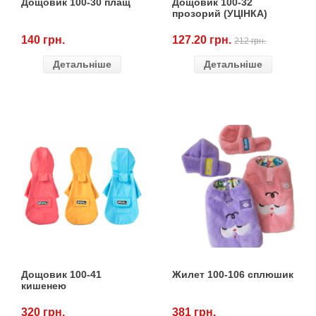
Дощовик 100-30 плащ
Дощовик 100-32
Товари для голубів
прозорий (УЦІНКА)
140 грн.
127.20 грн.
Товари для гризунів
212 грн.
Детальніше
Детальніше
Товари для коней
Товари для людей
Хозряд - господарчі товари оптом
Популярні зоотоварі
Архів / Знято з виробництва
Дощовик 100-41
Жилет 100-106 сплюшик
кишенею
320 грн.
381 грн.