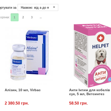
ртувати за
Назвою: від а до я
орінки:
1
2
3
→
Алізин, 10 мл, Virbac
Анти Інтим для кобелів
сук, 5 мл, Ветсинтез
2 380.50 грн.
58.50 грн.