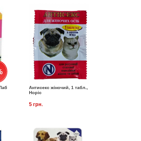
%
тЛаб
Антисекс жіночий, 1 табл.,
Норіс
5 грн.