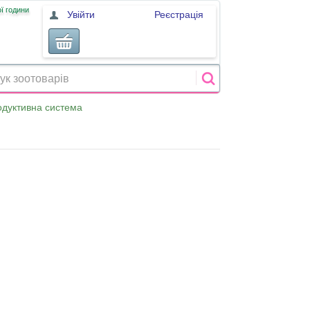
ї години
Увійти
Реєстрація
одуктивна система