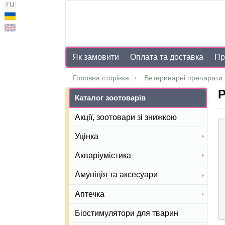
Як замовити
Оплата та доставка
Пр
Головна сторінка
Ветеринарні препарати 
Р
Каталог зоотоварів
Акції, зоотовари зі знижкою
Уцінка
Акваріумістика
Амуніція та аксесуари
Аптечка
Біостимулятори для тварин