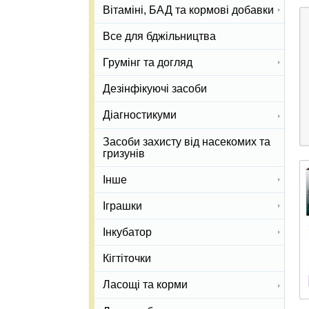
Вітаміні, БАД та кормові добавки
Все для бджільництва
Грумінг та догляд
Дезінфікуючі засоби
Діагностикуми
Засоби захисту від насекомих та
гризунів
Інше
Іграшки
Інкубатор
Кігтіточки
Ласощі та корми