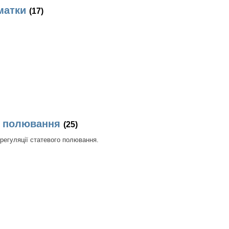
матки
(17)
го полювання
(25)
 регуляції статевого полювання.