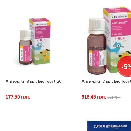
-5
Антилакт, 3 мл, БіоТестЛаб
Антилакт, 7 мл, БіоТес
177.50 грн.
618.45 грн.
651 грн.