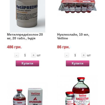
Метилпреднізолон 20
Нуклеолайн, 10 мл,
мг, 20 табл., Індія
Vetline
486 грн.
86 грн.
-
+
-
+
шт
шт
Купити
Купити