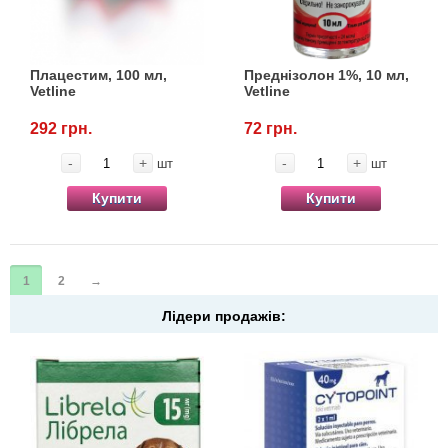
Плацестим, 100 мл,
Преднізолон 1%, 10 мл,
Vetline
Vetline
292 грн.
72 грн.
-
+
-
+
шт
шт
Купити
Купити
1
2
→
Лідери продажів: