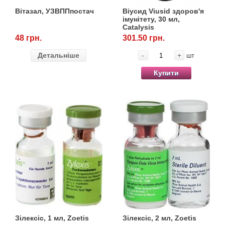
Вітазал, УЗВППпостач
Віусид Viusid здоров'я
імунітету, 30 мл,
Catalysis
48 грн.
301.50 грн.
Детальніше
-
+
шт
Купити
Зілексіс, 1 мл, Zoetis
Зілексіс, 2 мл, Zoetis