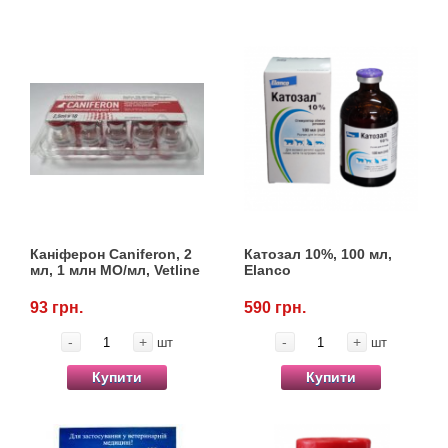
Каніферон Caniferon, 2
Катозал 10%, 100 мл,
мл, 1 млн МО/мл, Vetline
Elanco
93 грн.
590 грн.
-
+
-
+
шт
шт
Купити
Купити