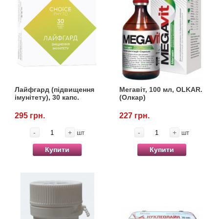
Лайфгард (підвищення
Мегавіт, 100 мл, OLKAR.
імунітету), 30 капс.
(Олкар)
295 грн.
227 грн.
-
+
-
+
шт
шт
Купити
Купити