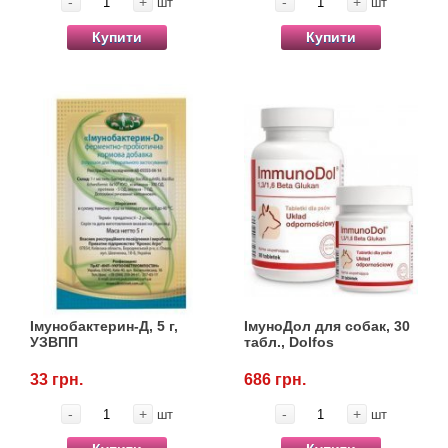
-
+
-
+
шт
шт
Купити
Купити
Імунобактерин-Д, 5 г,
ІмуноДол для собак, 30
УЗВПП
табл., Dolfos
33 грн.
686 грн.
-
+
-
+
шт
шт