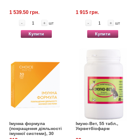
1 539.50 грн.
1 915 грн.
-
+
-
+
шт
шт
Купити
Купити
Імунна формула
Імуно-Вет, 55 табл.,
(покращення діяльності
Укрветбіофарм
імунної системи), 30
капс., Choice