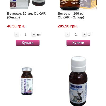
Товари для голубів
Ветозал, 10 мл, OLKAR.
Ветозал, 100 мл,
Товари для гризунів
(Олкар)
OLKAR. (Олкар)
Товари для коней
40.50 грн.
205.50 грн.
-
+
-
+
шт
шт
Товари для людей
Купити
Купити
Хозряд - господарчі товари оптом
Популярні зоотоварі
Архів / Знято з виробництва