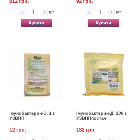
612 грн.
92 грн.
-
+
-
+
шт
шт
Купити
Купити
Імунобактерин-D, 1 г,
Імунобактерин-Д, 200 г,
УЗВПП
УЗВППпостач
12 грн.
182 грн.