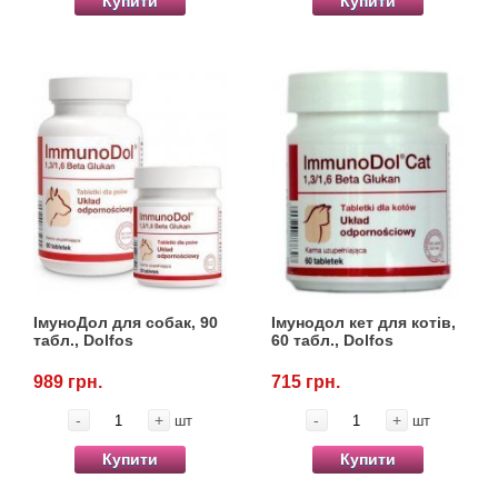
Купити
Купити
ІмуноДол для собак, 90
Імунодол кет для котів,
табл., Dolfos
60 табл., Dolfos
989 грн.
715 грн.
-
+
-
+
шт
шт
Купити
Купити