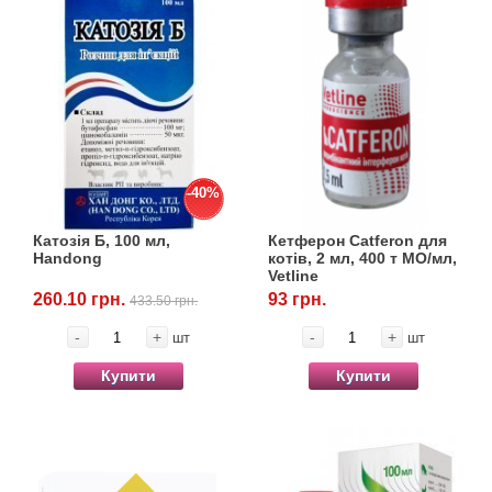
-40%
Катозія Б, 100 мл,
Кетферон Catferon для
Handong
котів, 2 мл, 400 т МО/мл,
Vetline
260.10 грн.
93 грн.
433.50 грн.
-
+
-
+
шт
шт
Купити
Купити