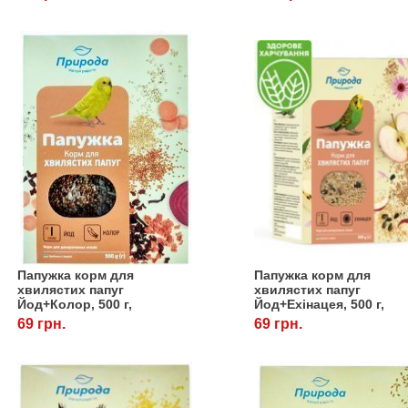
Папужка корм для
Папужка корм для
хвилястих папуг
хвилястих папуг
Йод+Колор, 500 г,
Йод+Ехінацея, 500 г,
Природа
Природа
69 грн.
69 грн.