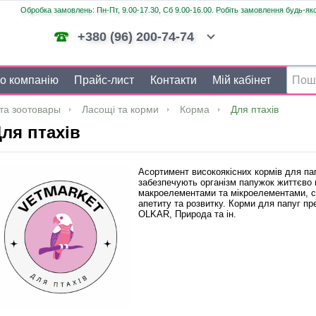
Обробка замовлень: Пн-Пт, 9.00-17.30, Сб 9.00-16.00. Робіть замовлення будь-яко
+380 (96) 200-74-74
о компанію
Прайс-лист
Контакти
Мій кабінет
та зоотовары
Ласощі та корми
Корма
Для птахів
ля птахів
Асортимент високоякісних кормів для пап
забезпечують організм папужок життєво 
макроелементами та мікроелементами, сп
апетиту та розвитку. Корми для папуг пр
OLKAR, Природа та ін.