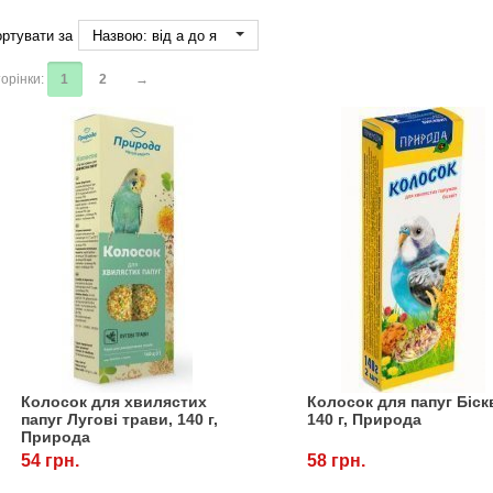
ртувати за
Назвою: від а до я
орінки:
1
2
→
Колосок для хвилястих
Колосок для папуг Біскв
папуг Лугові трави, 140 г,
140 г, Природа
Природа
54 грн.
58 грн.