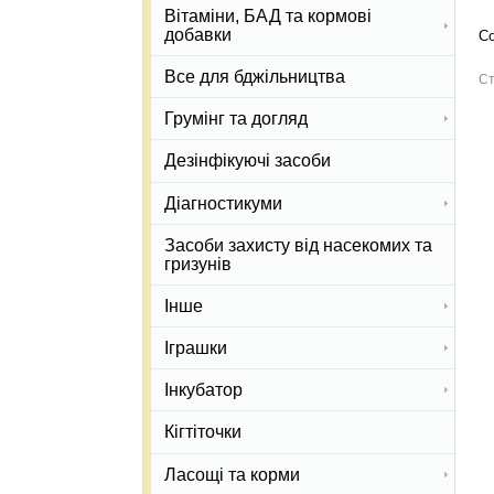
Вітаміни, БАД та кормові
добавки
Со
Все для бджільництва
Ст
Грумінг та догляд
Дезінфікуючі засоби
Діагностикуми
Засоби захисту від насекомих та
гризунів
Інше
Іграшки
Інкубатор
Кігтіточки
Ласощі та корми