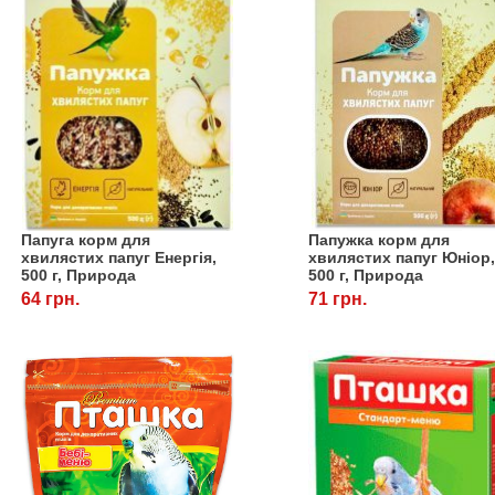
Папуга корм для
Папужка корм для
хвилястих папуг Енергія,
хвилястих папуг Юніор
500 г, Природа
500 г, Природа
64 грн.
71 грн.