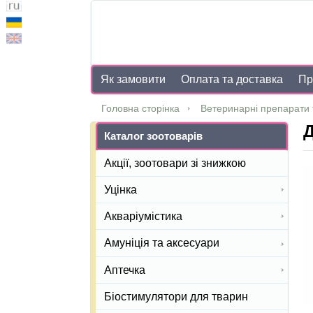
Як замовити
Оплата та доставка
Пр
Головна сторінка
Ветеринарні препарати 
Д
Каталог зоотоварів
Акції, зоотовари зі знижкою
Уцінка
Акваріумістика
Амуніція та аксесуари
Аптечка
Біостимулятори для тварин