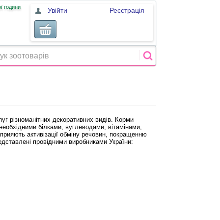
ї години
Увійти
Реєстрація
уг різноманітних декоративних видів. Корми
необхідними білками, вуглеводами, вітамінами,
рияють активізації обміну речовин, покращенню
едставлені провідними виробниками України: