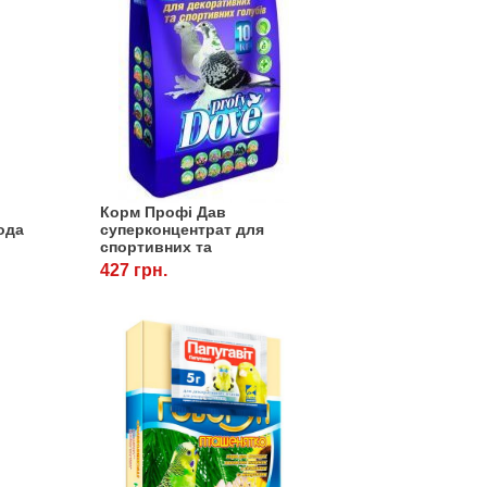
Корм Профі Дав
ода
суперконцентрат для
спортивних та
декоративних голубів, 10
427 грн.
кг, OLKAR. (Олкар)