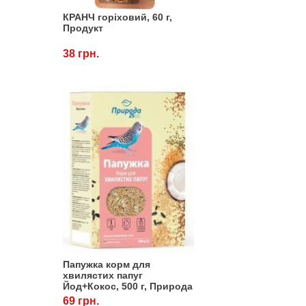
КРАНЧ горіховий, 60 г,
Продукт
38 грн.
Папужка корм для
хвилястих папуг
Йод+Кокос, 500 г, Природа
69 грн.