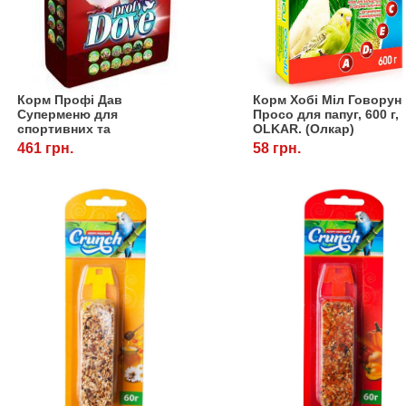
Корм Профі Дав
Корм Хобі Міл Говорун
Суперменю для
Просо для папуг, 600 г,
спортивних та
OLKAR. (Олкар)
декоративних голубів, 10
461 грн.
58 грн.
кг, OLKAR (Олкар)