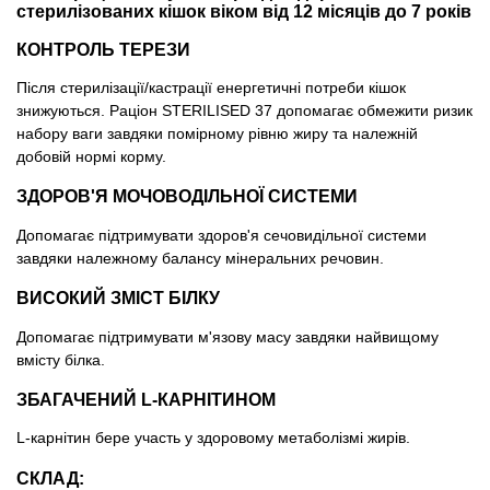
Товари для голубів
стерилізованих кішок віком від 12 місяців до 7 років
КОНТРОЛЬ ТЕРЕЗИ
Товари для гризунів
Після стерилізації/кастрації енергетичні потреби кішок
знижуються. Раціон STERILISED 37 допомагає обмежити ризик
Товари для коней
набору ваги завдяки помірному рівню жиру та належній
добовій нормі корму.
Товари для людей
ЗДОРОВ'Я МОЧОВОДІЛЬНОЇ СИСТЕМИ
Хозряд - господарчі товари оптом
Допомагає підтримувати здоров'я сечовидільної системи
завдяки належному балансу мінеральних речовин.
Популярні зоотоварі
ВИСОКИЙ ЗМІСТ БІЛКУ
Допомагає підтримувати м'язову масу завдяки найвищому
Архів / Знято з виробництва
вмісту білка.
ЗБАГАЧЕНИЙ L-КАРНІТИНОМ
L-карнітин бере участь у здоровому метаболізмі жирів.
СКЛАД: