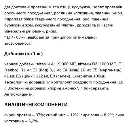
дегідратовані протеїни м'яса птиці, кукурудза, ізолят протеїнів
рослинного походження*, рослинна клітковина, тваринні жири,
гідролізат білків тваринного походження, рис, пшениця,
буряковий жом, кукурудзяний глютен, дріжджі та їх частки,
мінеральні речовини, рибій.
* LIP.- білки, відібрані за принципом оптимальної
засвоюваності.
Добавки (на 1 кг):
харчові добавки: вітамін A: 19 000 MЕ, вітамін D3: 1000 MЕ, E1
(залізо): 31 мг, E2 (йод) 3,1 мг, E4 (мідь) 10 мг, E5 (марганець):
41 мг, E6 (цинк): 122 мг, E8 (селен). L-карнітин 100мг.
Технологічні добавки: кліноптилоліт осадового походження: 10
г. Зоотехнічні добавки: хлорид амонію 5 г. Консерванти.
Антиоксиданти.
АНАЛІТИЧНІ КОМПОНЕНТИ:
сирий протеїн – 37%; сирий жир – 12%; сира зола – 8,2%; сира
клітковина – 6,2%.