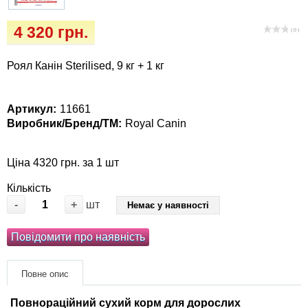
Кігтіточки
собак
4 320 грн.
( 0 )
Ласощі та корми
Роял Канін Sterilised, 9 кг + 1 кг
Лежаки, будиночки, охолоджуючи
коврики
Артикул:
11661
Миски, автогодівниці, поїлки
Виробник/Бренд/ТМ:
Royal Canin
Одяг та взуття
Ціна 4320 грн. за 1 шт
Кількість
Перенесення, сумки, клітини
-
+
шт
Немає у наявності
Післяопераційні засоби та витратні
Повідомити про наявність
матеріали
Повне опис
Подарункові сертифікати
Повнораційний сухий корм для дорослих