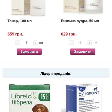
Кігтіточки
Vet Diet Canine Wet - ветеринарные диеты
для собак
Ласощі та корма
Тонер, 100 мл
Ензимна пудра, 50 мл
Лежаки, будиночки, охолоджуючи
килимки
659 грн.
629 грн.
-
+
-
+
шт
шт
Миски, автогодівниці, поілки
Замовити
Замовити
Одяг та взуття
Переноски, сумки, клітки
Лідери продажів:
Післяопераційні засоби та витратні
матеріали
Подарункові сертифікати