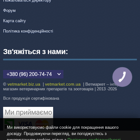
Пожаловаться директору
Форум
Карта сайту
Політика конфіденційності
Зв'яжіться з нами:
+380 (96) 200-74-74
КНОПКА
ЗВ'ЯЗКУ
vetmarket.biz.ua
vetmarket.com.ua
©
|
| Ветмаркет – інтернет-
магазин ветеринарних препаратів та зоотоварів | 2013 -2026
Вся продукція сертифікована
Ми використовуємо файли cookie для покращення вашого
досвіду. Продовжуючи перегляд, ви погоджуєтесь з
використанням cookies згідно з
Політикою конфіденційності
.