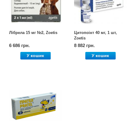
Товари для голубів
Товари для гризунів
Лібрела 15 мг №2, Zoetis
Цитопоінт 40 мг, 1 шт,
Товари для коней
Zoetis
6 686 грн.
8 882 грн.
Товари для людей
У кошик
У кошик
Хозряд - господарчі товари оптом
Популярні зоотовари
Архів / Знято з виробництва