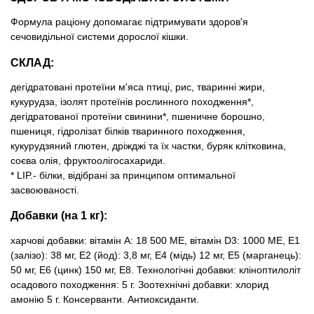
Формула раціону допомагає підтримувати здоров'я
сечовидільної системи дорослої кішки.
СКЛАД:
дегідратовані протеїни м'яса птиці, рис, тваринні жири,
кукурудза, ізолят протеїнів рослинного походження*,
дегідратованої протеїни свинини*, пшеничне борошно,
пшениця, гідролізат білків тваринного походження,
кукурудзяний глютен, дріжджі та їх частки, буряк клітковина,
соєва олія, фруктоолігосахариди.
* LIP.- білки, відібрані за принципом оптимальної
засвоюваності.
Добавки (на 1 кг):
харчові добавки: вітамін A: 18 500 MЕ, вітамін D3: 1000 MЕ, E1
(залізо): 38 мг, E2 (йод): 3,8 мг, E4 (мідь) 12 мг, E5 (марганець):
50 мг, E6 (цинк) 150 мг, E8. Технологічні добавки: кліноптилоліт
осадового походження: 5 г. Зоотехнічні добавки: хлорид
амонію 5 г. Консерванти. Антиоксиданти.