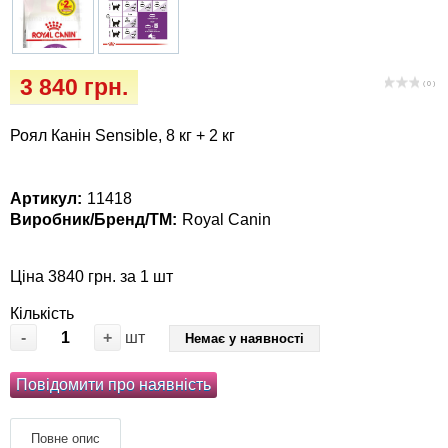
Кігтіточки
собак
Ласощі та корми
3 840 грн.
( 0 )
Лежаки, будиночки, охолоджуючи
коврики
Роял Канін Sensible, 8 кг + 2 кг
Миски, автогодівниці, поїлки
Артикул:
11418
Виробник/Бренд/ТМ:
Royal Canin
Одяг та взуття
Ціна 3840 грн. за 1 шт
Перенесення, сумки, клітини
Кількість
Післяопераційні засоби та витратні
-
+
шт
Немає у наявності
матеріали
Повідомити про наявність
Подарункові сертифікати
Повне опис