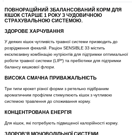
Товари для голубів
ПОВНОРАЦІЙНИЙ ЗБАЛАНСОВАНИЙ КОРМ ДЛЯ
КІШОК СТАРШЕ 1 РОКУ З ЧУДОВИЧНОЮ
Товари для гризунів
СТРАХУВАЛЬНОЮ СИСТЕМОЮ.
ЗДОРОВЕ ХАРЧУВАННЯ
Товари для коней
У деяких кішок чутливість травної системи призводить до
розрідження фекалій. Раціон SENSIBLE 33 містить
Товари для людей
ексклюзивну комбінацію нутрієнтів для підтримки оптимальної
роботи травної системи (LIP*) та пребіотики для підтримки
Хозряд - господарчі товари оптом
балансу кишкової флори.
ВИСОКА СМАЧНА ПРИВАЖАЛЬНІСТЬ
Популярні зоотоварі
Три типи крокет різної форми з ретельно підібраним
Архів / Знято з виробництва
ароматичним профілем стимулюють кішок з чутливою
системою травлення до споживання корму.
КОНЦЕНТРОВАНА ЕНЕРГІЯ
Для кішок, які потребують підвищеної калорійності корму.
ЗДОРОВ'Я МОЧОВОДІЛЬНОЇ СИСТЕМИ