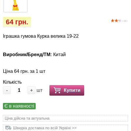
Кігтіточки
Vet Diet Canine Wet – ветеринарні дієти для
собак
Ласощі та корма
64 грн.
( 12 )
Лежаки, будиночки, охолоджуючи
Іграшка гумова Курка велика 19-22
коврики
Миски, автогодівниці, поїлки
Виробник/Бренд/ТМ:
Китай
Одяг та взуття
Ціна 64 грн. за 1 шт
Перенесення, сумки, клітини
Кількість
-
+
шт
Купити
Післяопераційні засоби та витратні
матеріали
Є в наявності
Ціна дійсна та актуальна
Подарункові сертифікати
Швидка доставка по всій Україні >>