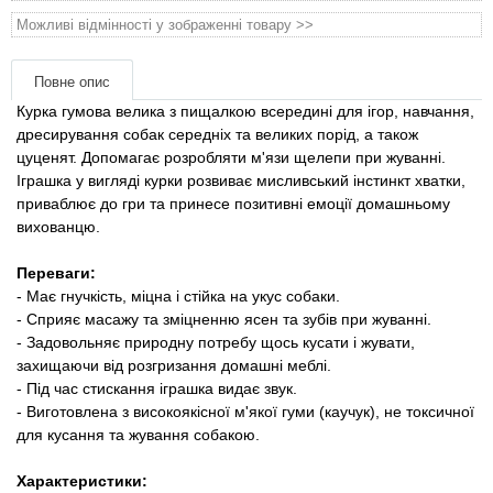
Товари для голубів
Можливі відмінності у зображенні товару >>
Товари для гризунів
Повне опис
Курка гумова велика з пищалкою всередині для ігор, навчання,
Товари для коней
дресирування собак середніх та великих порід, а також
цуценят. Допомагає розробляти м'язи щелепи при жуванні.
Товари для людей
Іграшка у вигляді курки розвиває мисливський інстинкт хватки,
приваблює до гри та принесе позитивні емоції домашньому
вихованцю.
Хозряд - господарчі товари оптом
Переваги:
Популярні зоотоварі
​​- Має гнучкість, міцна і стійка на укус собаки.
- Сприяє масажу та зміцненню ясен та зубів при жуванні.
- Задовольняє природну потребу щось кусати і жувати,
Архів / Знято з виробництва
захищаючи від розгризання домашні меблі.
- Під час стискання іграшка видає звук.
- Виготовлена ​​з високоякісної м'якої гуми (каучук), не токсичної
для кусання та жування собакою.
Характеристики: