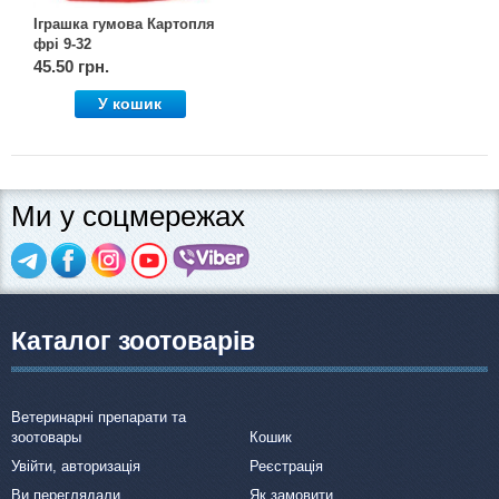
Іграшка гумова Картопля
фрі 9-32
45.50 грн.
У кошик
Ми у соцмережах
Каталог зоотоварів
Ветеринарні препарати та
зоотовары
Кошик
Увійти, авторизація
Реєстрація
Ви переглядали
Як замовити