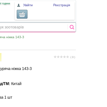
ї години
Увійти
Реєстрація
яча ніжка 143-3
( 0 )
Куряча ніжка 143-3
д/ТМ:
Китай
за 1 шт