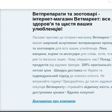
Ветпрепарати та зоотоварі -
інтернет-магазин Ветмаркет: все
здоров'я та щастя ваших
улюбленців!
Ласкаво просимо до інтернет-магазину
Ветмаркет
!
маємо
широкий асортимент ветеринарних препа
та зоотоварів
для всіх ваших улюбленців.
Ліки,
вакцини, корми та аксесуари
для собак, котів, пта
риб та багатьох інших. Чому обирають нас?
Понад 
продуктів
від відомих брендів.
100% оригінальніс
оптові ціни
.
Швидка доставка
по Україні та
індивідуальний підхід
до кожного клієнта. Не
витрачайте годину! Приєднуйтесь до тисяч задово
покупців
Ветмаркету
і отримайте
відмінну якість 
доступними цінами
!
Вдалих покупок!
Докладніше про компанію