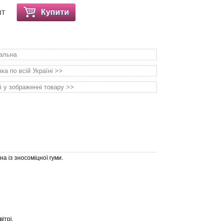
шт
Купити
уальна
а по всій Україні >>
і у зображенні товару >>
 ​​із зносоміцної гуми.
ітрі.