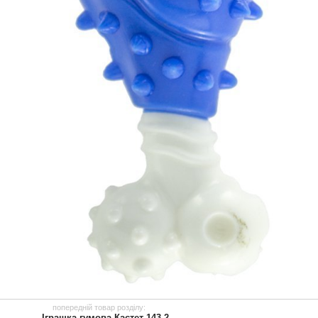
попередній товар розділу:
← Іграшка гумова Кастет 143-2