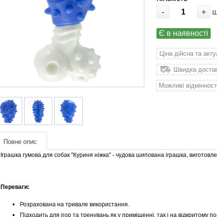
-
+
Є в наявності
Ціна дійсна та акт
Швидка доставк
Можливі відмінност
Повне опис
Іграшка гумова для собак "Куриня ніжка" - чудова шипована іграшка, виготовлена
Переваги:
Розрахована на тривале використання.
Підходить для ігор та тренувань як у приміщенні, так і на відкритому пов