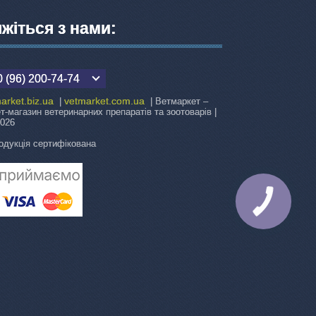
яжіться з нами:
 (96) 200-74-74
arket.biz.ua
vetmarket.com.ua
|
| Ветмаркет –
ет-магазин ветеринарних препаратів та зоотоварів |
2026
одукція сертифікована
КНОПКА
ЗВ'ЯЗКУ