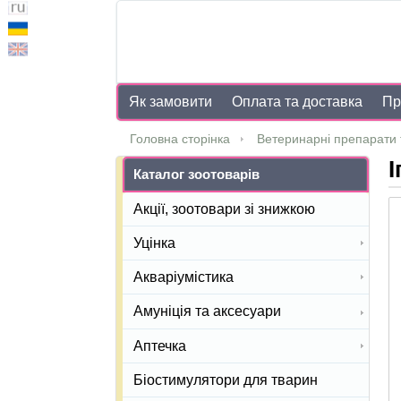
Як замовити
Оплата та доставка
Пр
Головна сторінка
Ветеринарні препарати 
І
Каталог зоотоварів
Акції, зоотовари зі знижкою
Уцінка
Акваріумістика
Амуніція та аксесуари
Аптечка
Біостимулятори для тварин