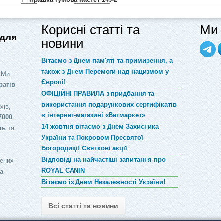
Корисні статті та
Ми 
 для
новини
Вітаємо з Днем пам'яті та примирення, а
також з Днем Перемоги над нацизмом у
 Ми
Європі!
ратів
ОФІЦІЙНІ ПРАВИЛА з придбання та
використання подарункових сертифікатів
хів,
в інтернет-магазині «Ветмаркет»
7000
14 жовтня вітаємо з Днем Захисника
ть
та
України та Покровом Пресвятої
Богородиці! Святкові акції
Відповіді на найчастіші запитання про
лених
ROYAL CANIN
за
Вітаємо із Днем Незалежності України!
Всі статті та новини