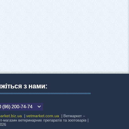
яжіться з нами:
 (96) 200-74-74
arket.biz.ua
vetmarket.com.ua
|
| Ветмаркет –
ет-магазин ветеринарних препаратів та зоотоварів |
2026