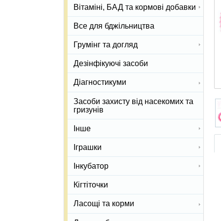
Вітаміні, БАД та кормові добавки
Все для бджільництва
Грумінг та догляд
Дезінфікуючі засоби
Діагностикуми
Засоби захисту від насекомих та
гризунів
Інше
Іграшки
Інкубатор
Кігтіточки
Ласощі та корми