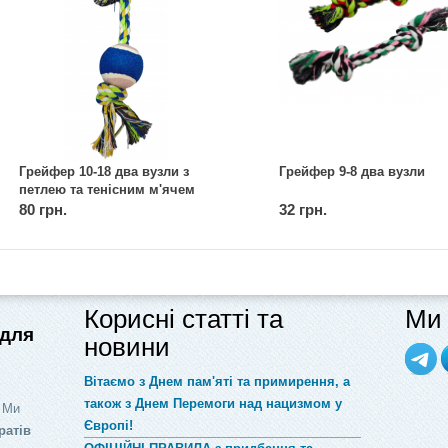
Грейфер 10-18 два вузли з
Грейфер 9-8 два вузли
петлею та тенісним м'ячем
80 грн.
32 грн.
Корисні статті та
Ми 
 для
новини
Вітаємо з Днем пам'яті та примирення, а
також з Днем Перемоги над нацизмом у
 Ми
Європі!
ратів