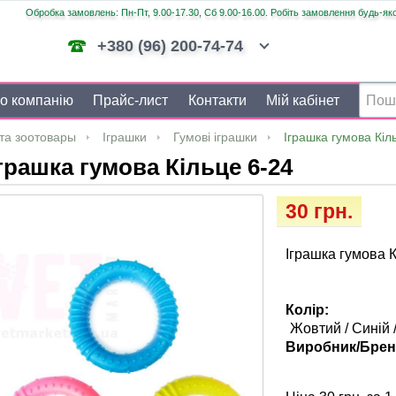
Обробка замовлень: Пн-Пт, 9.00-17.30, Сб 9.00-16.00. Робіть замовлення будь-яко
+380 (96) 200-74-74
о компанію
Прайс-лист
Контакти
Мій кабінет
та зоотовары
Іграшки
Гумові іграшки
Іграшка гумова Кіл
грашка гумова Кільце 6-24
30 грн.
Іграшка гумова К
Колір:
Жовтий / Синій 
Виробник/Брен