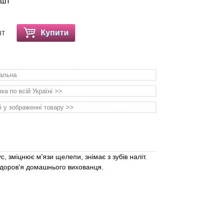
 шт
шт
Купити
уальна
а по всій Україні >>
і у зображенні товару >>
, зміцнює м'язи щелепи, знімає з зубів наліт.
 здоров'я домашнього вихованця.