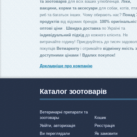
та зоотоварів
для всіх ваших улюбленців.
Ліки,
вакцини, корми та аксесуари
для собак, котів, пта
риб та багатьох інших. Чому обирають нас?
Понад 
продуктів
від відомих брендів.
100% оригінальніс
оптові ціни
.
Швидка доставка
по Україні та
індивідуальний підхід
до кожного клієнта. Не
витрачайте годину! Приєднуйтесь до тисяч задово
покупців
Ветмаркету
і отримайте
відмінну якість 
доступними цінами
!
Вдалих покупок!
Докладніше про компанію
Каталог зоотоварів
Ветеринарні препарати та
зоотовары
Кошик
Увійти, авторизація
Реєстрація
Ви переглядали
Як замовити