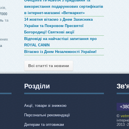
ОФІЦІЙНІ ПРАВИЛА з придбання та
використання подарункових сертифікатів
хів,
в інтернет-магазині «Ветмаркет»
7000
14 жовтня вітаємо з Днем Захисника
ть
та
України та Покровом Пресвятої
Богородиці! Святкові акції
Відповіді на найчастіші запитання про
лених
ROYAL CANIN
за
Вітаємо із Днем Незалежності України!
Всі статті та новини
Розділи
Зв'
Акції, товари зі знижкою
+380
Персональні рекомендації
vetm
©
інтерн
Дилерам та оптовикам
2013 -