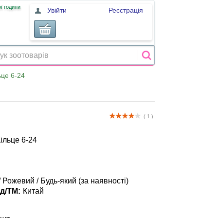
ї години
Увійти
Реєстрація
ьце 6-24
( 1 )
ільце 6-24
/ Рожевий / Будь-який (за наявності)
д/ТМ:
Китай