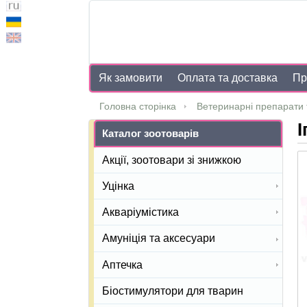
Як замовити
Оплата та доставка
Пр
Головна сторінка
Ветеринарні препарати 
І
Каталог зоотоварів
Акції, зоотовари зі знижкою
Уцінка
Акваріумістика
Амуніція та аксесуари
Аптечка
Біостимулятори для тварин