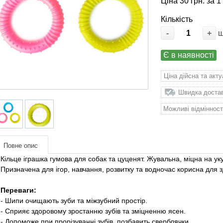
Ціна 30 грн. за 1
Кількість
-
+
Є в наявності
Ціна дійсна та акт
Швидка доставк
Можливі відмінност
Повне опис
Кільце іграшка гумова для собак та цуценят. Жувальна, міцна на укус
Призначена для ігор, навчання, розвитку та водночас корисна для
Переваги:
​​- Шипи очищають зуби та міжзубний простір.
- Сприяє здоровому зростанню зубів та зміцненню ясен.
- Допоможе при прорізуванні зубів, позбавить сверблячки.