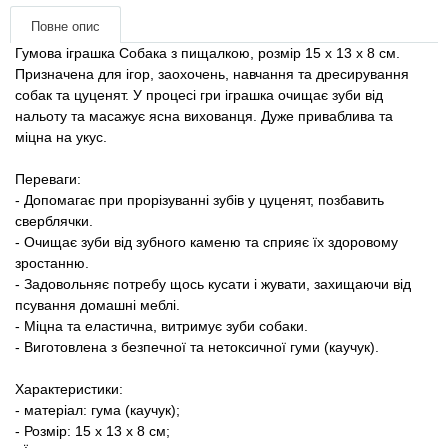
Товари для голубів
Повне опис
Гумова іграшка Собака з пищалкою, розмір 15 х 13 х 8 см.
Товари для гризунів
Призначена для ігор, заохочень, навчання та дресирування
собак та цуценят. У процесі гри іграшка очищає зуби від
Товари для коней
нальоту та масажує ясна вихованця. Дуже приваблива та
міцна на укус.
Товари для людей
Переваги:
​​- Допомагає при прорізуванні зубів у цуценят, позбавить
Хозряд - господарчі товари оптом
сверблячки.
- Очищає зуби від зубного каменю та сприяє їх здоровому
зростанню.
Популярні зоотоварі
- Задовольняє потребу щось кусати і жувати, захищаючи від
псування домашні меблі.
Архів / Знято з виробництва
- Міцна та еластична, витримує зуби собаки.
- Виготовлена ​​з безпечної та нетоксичної гуми (каучук).
Характеристики:
- матеріал: гума (каучук);
- Розмір: 15 х 13 х 8 см;