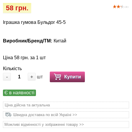
Кігтіточки
Vet Diet Canine Wet - ветеринарные диеты
58 грн.
( 2 )
для собак
Ласощі та корма
Іграшка гумова Бульдог 45-5
Лежаки, будиночки, охолоджуючи
килимки
Виробник/Бренд/ТМ:
Китай
Миски, автогодівниці, поілки
Ціна 58 грн. за 1 шт
Одяг та взуття
Кількість
-
+
шт
Купити
Перенесення, сумки, клітини
Є в наявності
Післяопераційні засоби та витратні
матеріали
Ціна дійсна та актуальна
Швидка доставка по всій Україні >>
Подарункові сертифікати
Можливі відмінності у зображенні товару >>