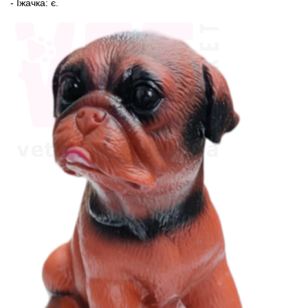
- Їжачка: є.