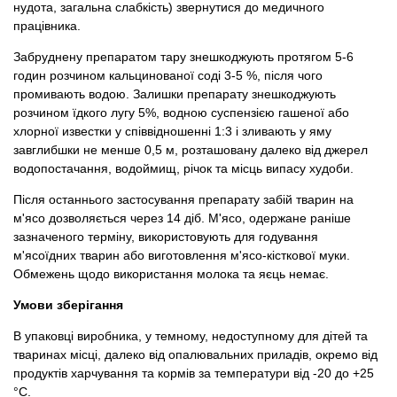
нудота, загальна слабкість) звернутися до медичного
працівника.
Забруднену препаратом тару знешкоджують протягом 5-6
годин розчином кальцинованої соді 3-5 %, після чого
промивають водою. Залишки препарату знешкоджують
розчином їдкого лугу 5%, водною суспензією гашеної або
хлорної известки у співвідношенні 1:3 і зливають у яму
завглибшки не менше 0,5 м, розташовану далеко від джерел
водопостачання, водоймищ, річок та місць випасу худоби.
Після останнього застосування препарату забій тварин на
м'ясо дозволяється через 14 діб. М'ясо, одержане раніше
зазначеного терміну, використовують для годування
м'ясоїдних тварин або виготовлення м'ясо-кісткової муки.
Обмежень щодо використання молока та яєць немає.
Умови зберігання
В упаковці виробника, у темному, недоступному для дітей та
тваринах місці, далеко від опалювальних приладів, окремо від
продуктів харчування та кормів за температури від -20 до +25
°С.