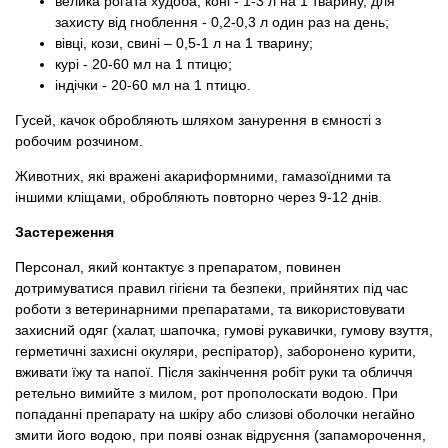
велика рогата худоба, коні - 1-3 л на 1 тварину, для
захисту від гноблення - 0,2-0,3 л один раз на день;
вівці, кози, свині – 0,5-1 л на 1 тварину;
курі - 20-60 мл на 1 птицю;
індічки - 20-60 мл на 1 птицю.
Гусей, качок обробляють шляхом занурення в ємності з
робочим розчином.
Животних, які вражені акариформними, гамазоїдними та
іншими кліщами, обробляють повторно через 9-12 днів.
Застереження
Персонал, який контактує з препаратом, повинен
дотримуватися правил гігієни та безпеки, прийнятих під час
роботи з ветеринарними препаратами, та використовувати
захисний одяг (халат, шапочка, гумові рукавички, гумову взуття,
герметичні захисні окуляри, респіратор), заборонено курити,
вживати їжу та напої. Після закінчення робіт руки та обличчя
ретельно вимийте з милом, рот прополоскати водою. При
попаданні препарату на шкіру або слизові оболочки негайно
змити його водою, при появі ознак відруєння (запаморочення,