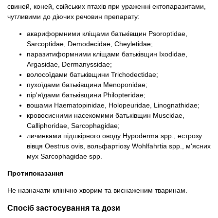
свиней, коней, свійських птахів при ураженні ектопаразитами,
чутливими до діючих речовин препарату:
акариформними кліщами батьківщин Psoroptidae,
Sarcoptidae, Demodecidae, Cheyletidae;
паразитиформними кліщами батьківщин Ixodidae,
Argasidae, Dermanyssidae;
волосоїдами батьківщини Trichodectidae;
пухоїдами батьківщини Menoponidae;
пір'яїдами батьківщини Philopteridae;
вошами Haematopinidae, Holopeuridae, Linognathidae;
кровосисними насекомими батьківщин Muscidae,
Calliphoridae, Sarcophagidae;
личинками підшкірного оводу Hypoderma spp., естрозу
вівця Oestrus ovis, вольфартіозу Wohlfahrtia spp., м'ясних
мух Sarcophagidae spp.
Протипоказання
Не назначати клінічно хворим та виснаженим тваринам.
Спосіб застосування та дози