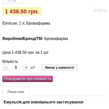
Кігтіточки
Vet Diet Canine Wet - ветеринарные диеты
1 438.50 грн.
для собак
( 0 )
Ласощі та корма
Ектосан, 1 л, Бровафарма
Лежаки, будиночки, охолоджуючи
коврики
Виробник/Бренд/ТМ:
Бровафарма
Миски, автогодівниці, поїлки
Ціна 1 438.50 грн. за 1 шт
Одяг та взуття
Кількість
-
+
шт
Немає у наявності
Перенесення, сумки, клітини
Повідомити про наявність
Післяопераційні засоби та витратні
матеріали
Повне опис
Подарункові сертифікати
Емульсія для зовнішнього застосування