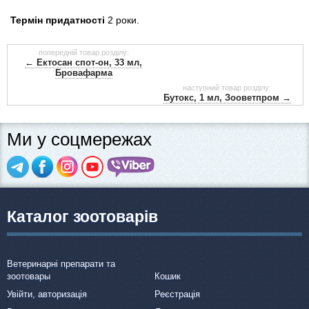
Термін придатності
2 роки.
попередній товар розділу:
← Ектосан спот-он, 33 мл,
Бровафарма
наступний товар розділу:
Бутокс, 1 мл, Зооветпром →
Ми у соцмережах
Каталог зоотоварів
Ветеринарні препарати та
зоотовары
Кошик
Увійти, авторизація
Реєстрація