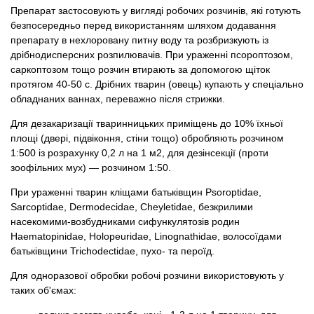
Препарат застосовують у вигляді робочих розчинів, які готують
безпосередньо перед використанням шляхом додавання
препарату в нехлоровану питну воду та розбризкують із
дрібнодисперсних розпилювачів. При ураженні псороптозом,
саркоптозом тощо розчин втирають за допомогою щіток
протягом 40-50 с. Дрібних тварин (овець) купають у спеціально
обладнаних ваннах, переважно після стрижки.
Для дезакаризації тваринницьких приміщень до 10% їхньої
площі (двері, підвіконня, стіни тощо) обробляють розчином
1:500 із розрахунку 0,2 л на 1 м2, для дезінсекції (проти
зоофільних мух) — розчином 1:50.
При ураженні тварин кліщами батьківщин Psoroptidae,
Sarcoptidae, Dermodecidae, Cheyletidae, безкрилими
насекомими-возбудниками сифункулятозів родин
Haematopinidae, Holopeuridae, Linognathidae, волосоїдами
батьківщини Trichodectidae, пухо- та пероїд.
Для одноразової обробки робочі розчини використовують у
таких об'ємах: