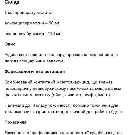
Склад
Товари для голубів
1 мл препарату містить:
Товари для гризунів
альфациперметрин – 90 мг
Товари для коней
піперонілу бутоксид - 118 мг
Опис
Товари для людей
Рідина світло-жовтого кольору, прозрачна, масляниста, з
легким специфічним запахом.
Хозряд - господарчі товари оптом
Фармакологічні властивості
Популярні зоотоварі
Комбінований контактний інсектоакарицид, що вражає
периферичну нервову систему насекомих та кліщів на всіх
Архів / Знято з виробництва
фазах їхнього розвитку (яйця, личинка, німфа, імаго).
Належати до ІІІ класу токсичності, помірно токсичний для
теплокровних тварин та птиці, токсичний для риби та бджіл.
Показання
Лікування та профілактика великої рогатої худоби, вівці, кіз,