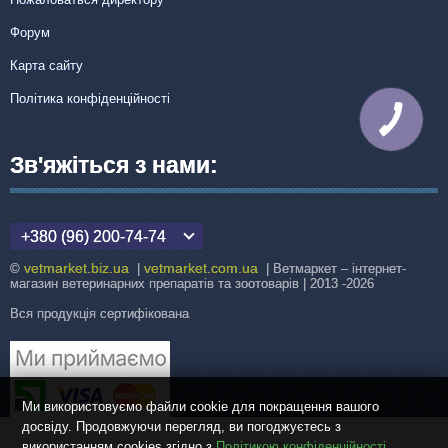
Форум
Карта сайту
Політика конфіденційності
КНОПКА
ЗВ'ЯЗКУ
Зв'яжіться з нами:
+380 (96) 200-74-74
vetmarket.biz.ua
vetmarket.com.ua
©
|
| Ветмаркет – інтернет-
магазин ветеринарних препаратів та зоотоварів | 2013 -2026
Вся продукція сертифікована
Ми використовуємо файли cookie для покращення вашого
досвіду. Продовжуючи перегляд, ви погоджуєтесь з
використанням cookies згідно з
Політикою конфіденційності
.