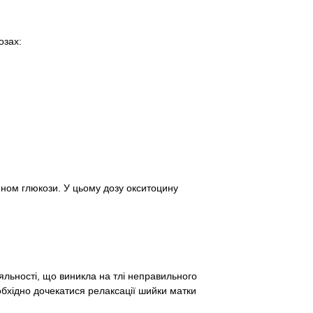
озах:
ином глюкози. У цьому дозу окситоцину
льності, що виникла на тлі неправильного
бхідно дочекатися релаксації шийки матки