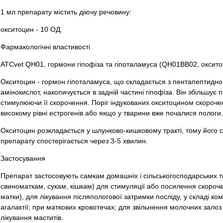
1 мл препарату містить діючу речовину:
окситоцин - 10 ОД.
Фармакологічні властивості
ATCvet QН01, гормони гіпофіза та гіпоталамуса (QH01BB02, оксито
Окситоцин - гормон гіпоталамуса, що складається з пентапептидного
амінокислот, накопичується в задній частині гіпофіза. Він збільшує 
стимулюючи її скорочення. Поріг індукованих окситоцином скорочен
високому рівні естрогенів або якщо у тварини вже почалися пологи.
Окситоцин розкладається у шлунково-кишковому тракті, тому його 
препарату спостерігається через 3-5 хвилин.
Застосування
Препарат застосовують самкам домашніх і сільськогосподарських тв
свиноматкам, сукам, кішкам) для стимуляції або посилення скорочень
матки), для лікування післяпологової затримки посліду, у складі ком
агалактії; при маткових кровотечах; для звільнення молочних залоз
лікування маститів.