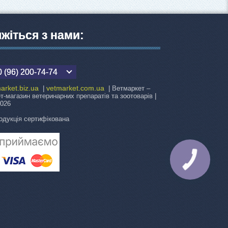
яжіться з нами:
 (96) 200-74-74
arket.biz.ua
vetmarket.com.ua
|
| Ветмаркет –
ет-магазин ветеринарних препаратів та зоотоварів |
2026
одукція сертифікована
КНОПКА
ЗВ'ЯЗКУ