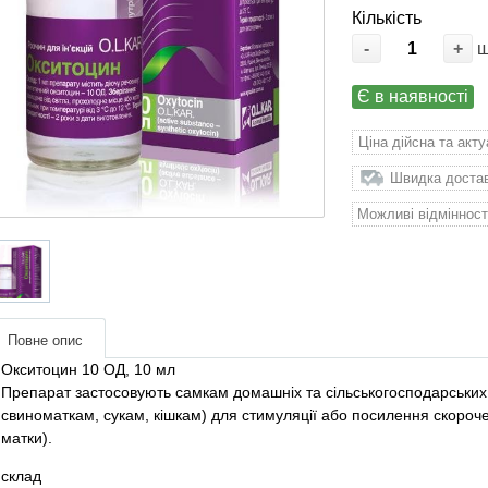
Кількість
-
+
Є в наявності
Ціна дійсна та акт
Швидка доставк
Можливі відмінност
Повне опис
Окситоцин 10 ОД, 10 мл
Препарат застосовують самкам домашніх та сільськогосподарських 
свиноматкам, сукам, кішкам) для стимуляції або посилення скорочень
матки).
склад