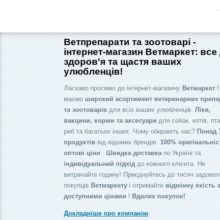
Ветпрепарати та зоотоварі -
інтернет-магазин Ветмаркет: все
здоров'я та щастя ваших
улюбленців!
Ласкаво просимо до інтернет-магазину
Ветмаркет
!
маємо
широкий асортимент ветеринарних препа
та зоотоварів
для всіх ваших улюбленців.
Ліки,
вакцини, корми та аксесуари
для собак, котів, пта
риб та багатьох інших. Чому обирають нас?
Понад 
продуктів
від відомих брендів.
100% оригінальніс
оптові ціни
.
Швидка доставка
по Україні та
індивідуальний підхід
до кожного клієнта. Не
витрачайте годину! Приєднуйтесь до тисяч задово
покупців
Ветмаркету
і отримайте
відмінну якість 
доступними цінами
!
Вдалих покупок!
Докладніше про компанію