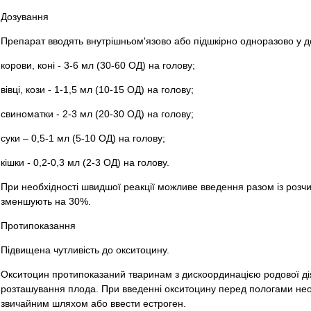
Дозування
Препарат вводять внутрішньом'язово або підшкірно одноразово у д
корови, коні - 3-6 мл (30-60 ОД) на голову;
вівці, кози - 1-1,5 мл (10-15 ОД) на голову;
свиноматки - 2-3 мл (20-30 ОД) на голову;
суки – 0,5-1 мл (5-10 ОД) на голову;
кішки - 0,2-0,3 мл (2-3 ОД) на голову.
При необхідності швидшої реакції можливе введення разом із розч
зменшують на 30%.
Протипоказання
Підвищена чутливість до окситоцину.
Окситоцин протипоказаний тваринам з дискоординацією родової дія
розташування плода. При введенні окситоцину перед пологами нео
звичайним шляхом або ввести естроген.