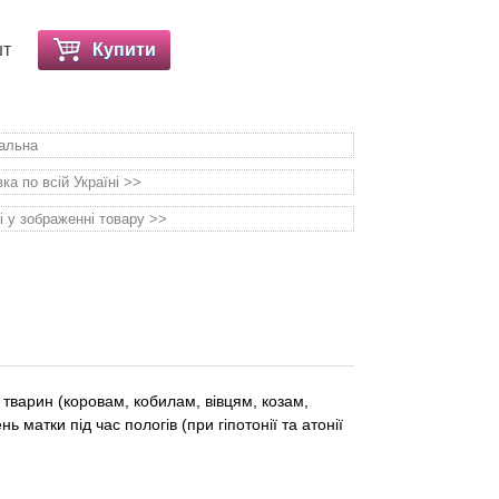
шт
Купити
уальна
а по всій Україні >>
і у зображенні товару >>
тварин (коровам, кобилам, вівцям, козам,
 матки під час пологів (при гіпотонії та атонії