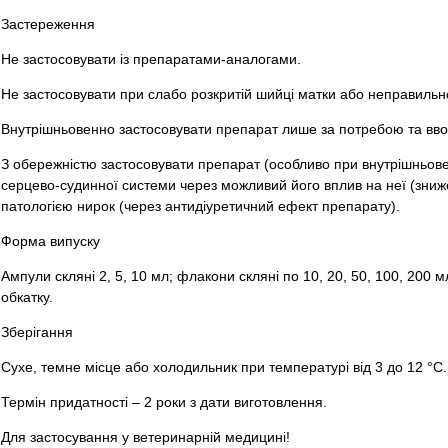
Застереження
Не застосовувати із препаратами-аналогами.
Не застосовувати при слабо розкритій шийці матки або неправиль
Внутрішньовенно застосовувати препарат лише за потребою та вво
З обережністю застосовувати препарат (особливо при внутрішньове
серцево-судинної системи через можливий його вплив на неї (зниже
патологією нирок (через антидіуретичний ефект препарату).
Форма випуску
Ампули скляні 2, 5, 10 мл; флакони скляні по 10, 20, 50, 100, 200 
обкатку.
Зберігання
Сухе, темне місце або холодильник при температурі від 3 до 12 °С.
Термін придатності – 2 роки з дати виготовлення.
Для застосування у ветеринарній медицині!