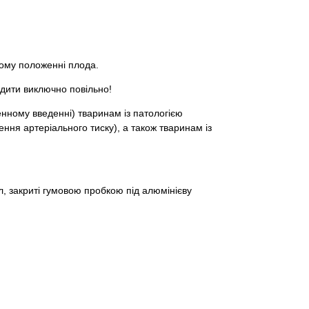
ному положенні плода.
дити виключно повільно!
нному введенні) тваринам із патологією
ння артеріального тиску), а також тваринам із
мл, закриті гумовою пробкою під алюмінієву