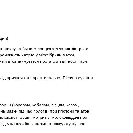
цин).
 циклу та бічного ланцюга із залишків трьох
проникність натрію у міофібрили матки,
ь матки знижується протягом вагітності, при
слід призначати парентерально. Після введення
арин (коровам, кобилам, вівцям, козам,
 матки під час пологів (при гіпотонії та атонії
плексної терапії метритів, молоковіддачі при
 від молока або запального ексудату під час