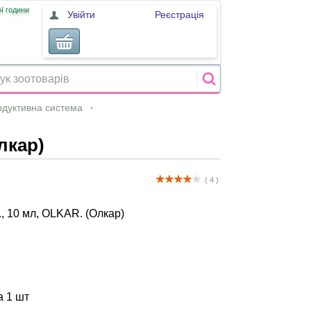
ї години
Увійти
Реєстрація
одуктивна система
лкар)
( 4 )
., 10 мл, OLKAR. (Олкар)
а 1 шт