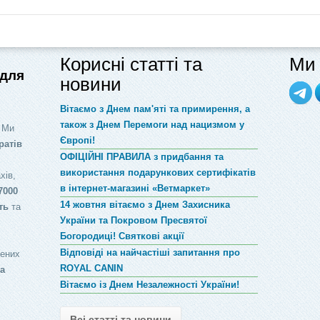
Корисні статті та
Ми 
 для
новини
Вітаємо з Днем пам'яті та примирення, а
також з Днем Перемоги над нацизмом у
 Ми
Європі!
ратів
ОФІЦІЙНІ ПРАВИЛА з придбання та
використання подарункових сертифікатів
хів,
в інтернет-магазині «Ветмаркет»
7000
14 жовтня вітаємо з Днем Захисника
ть
та
України та Покровом Пресвятої
Богородиці! Святкові акції
Відповіді на найчастіші запитання про
лених
ROYAL CANIN
за
Вітаємо із Днем Незалежності України!
Всі статті та новини