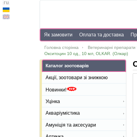
Як замовити
Оплата та доставка
Пр
Головна сторінка
Ветеринарні препарати 
Окситоцин 10 од., 10 мл, OLKAR. (Олкар)
О
Каталог зоотоварів
Акції, зоотовари зі знижкою
Новинки!
Уцінка
Акваріумістика
Амуніція та аксесуари
Аптечка