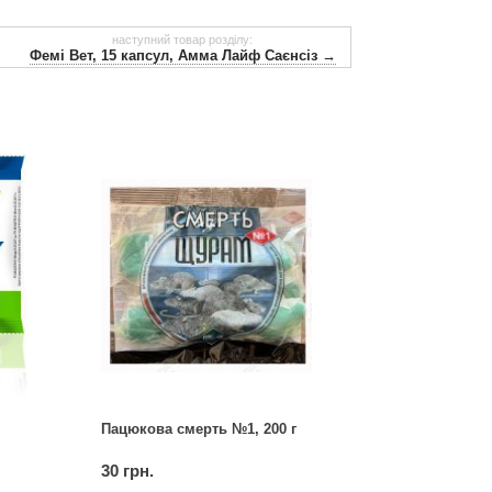
наступний товар розділу:
Фемі Вет, 15 капсул, Амма Лайф Саєнсіз →
Пацюкова смерть №1, 200 г
30 грн.