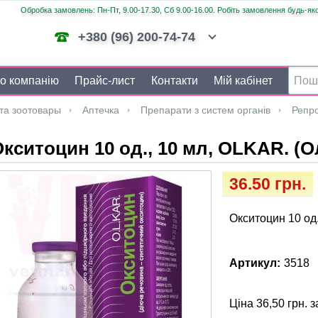
Обробка замовлень: Пн-Пт, 9.00-17.30, Сб 9.00-16.00. Робіть замовлення будь-яко
+380 (96) 200-74-74
о компанію
Прайс-лист
Контакти
Мій кабінет
та зоотовары
Аптечка
Препарати з систем органів
Репр
кситоцин 10 од., 10 мл, OLKAR. (О
36.50 грн.
Окситоцин 10 од
Артикул:
3518
Ціна 36,50 грн. з